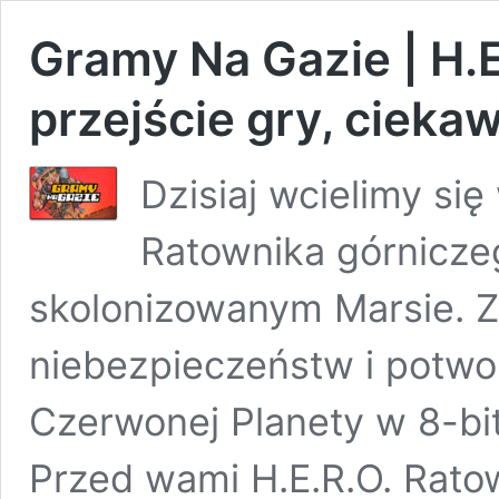
Gramy Na Gazie | H.E
przejście gry, cieka
Dzisiaj wcielimy si
Ratownika górnicze
skolonizowanym Marsie. 
niebezpieczeństw i potw
Czerwonej Planety w 8-bit
Przed wami H.E.R.O. Rato