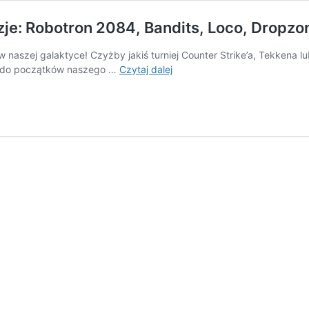
zje: Robotron 2084, Bandits, Loco, Dropzo
aszej galaktyce! Czyżby jakiś turniej Counter Strike’a, Tekkena lu
Gramy
y do początków naszego …
Czytaj dalej
Na
Gazie
–
Turniej
Video
|
Recenzje:
Robotron
2084,
Bandits,
Loco,
Dropzone