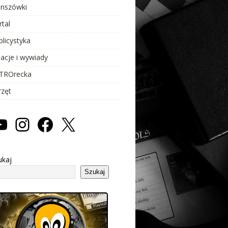
anszówki
rtal
blicystyka
lacje i wywiady
TROrecka
rzęt
ukaj
Szukaj