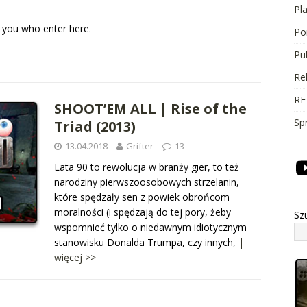
Pl
 you who enter here.
Po
Pu
Re
RE
SHOOT’EM ALL | Rise of the
Sp
Triad (2013)
13.04.2018
Grifter
13
Lata 90 to rewolucja w branży gier, to też
narodziny pierwszoosobowych strzelanin,
które spędzały sen z powiek obrońcom
moralności (i spędzają do tej pory, żeby
Sz
wspomnieć tylko o niedawnym idiotycznym
stanowisku Donalda Trumpa, czy innych,
|
więcej >>