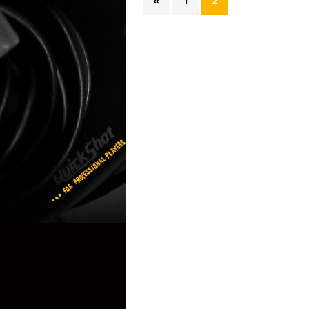
«
1
2