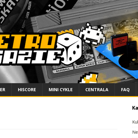
IER
HISCORE
MINI CYKLE
CENTRALA
FAQ
Ka
Ku
Ne