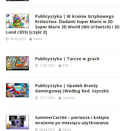
Publicystyka | W krainie Grzybowego
Królestwa. Śladami Super Mario w 3D.
Super Mario 3D World (Wii U/Switch) i 3D
Land (3DS) [część 3]
18.10.2025
Valoo
Publicystyka | Tarcze w grach
12.09.2025
KSH
Publicystyka | Upadek Branży
Gamingowej (Według Red. Szyszki)
12.07.2025
Szyszka
SummerCart64 – pierwsze i kolejne
wrażenie po miesiącu użytkowania
26.04.2025
Valoo