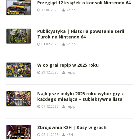
Przegląd 12 książek o konsoli Nintendo 64
13.06.2026
Valoo
Publicystyka | Historia powstania serii
Turok na Nintendo 64
01.02.2026
Valoo
W co grał repip w 2025 roku
29.12.2025
repip
Najlepsze indyki 2025 roku wybór gry z
każdego miesiąca – subiektywna lista
07.12.2025
repip
Zbrojownia KSH | Kosy w grach
02.11.2025
KSH