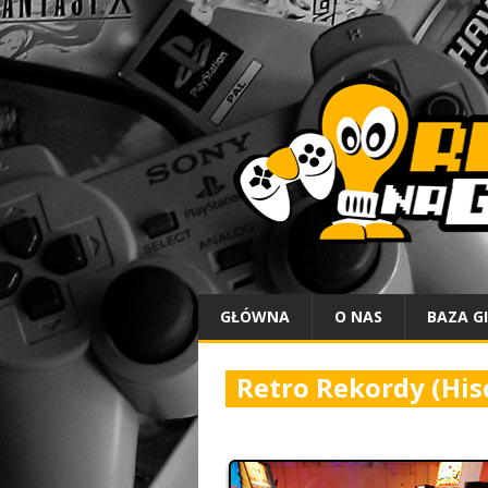
GŁÓWNA
O NAS
BAZA G
Retro Rekordy (His