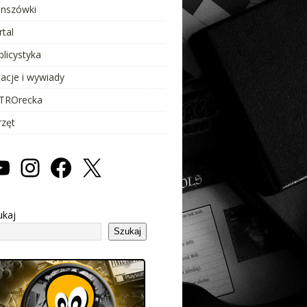
anszówki
rtal
blicystyka
lacje i wywiady
TROrecka
rzęt
ukaj
Szukaj