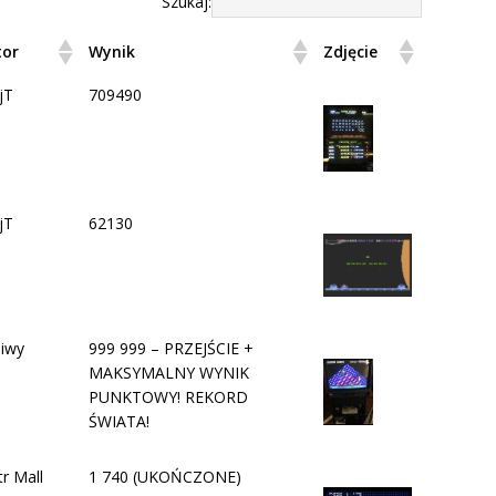
Szukaj:
tor
Wynik
Zdjęcie
jT
709490
jT
62130
iwy
999 999 – PRZEJŚCIE +
MAKSYMALNY WYNIK
PUNKTOWY! REKORD
ŚWIATA!
tr Mall
1 740 (UKOŃCZONE)