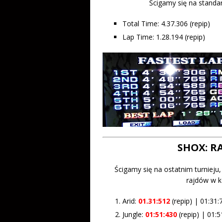
Ścigamy się na standa
Total Time: 4.37.306 (repip)
Lap Time: 1.28.194 (repip)
SHOX: R
Ścigamy się na ostatnim turniej
rajdów w k
Arid:
01.31:512
(repip) | 01:31:
Jungle:
01:51:430
(repip) | 01:5