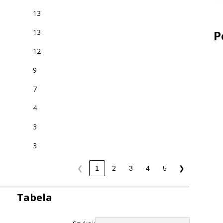
13
P
13
12
9
7
4
3
3
❮
1
2
3
4
5
❯
Tabela