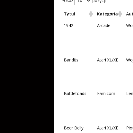
Pokaż
pozycji
Tytuł
Kategoria
Au
1942
Arcade
Wo
Bandits
Atari XL/XE
Wo
Battletoads
Famicom
Len
Beer Belly
Atari XL/XE
Pio