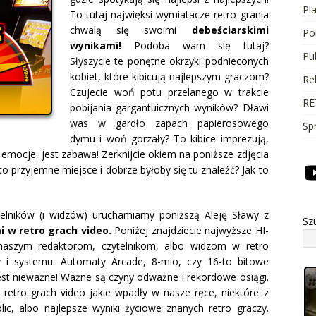
Pl
To tutaj najwięksi wymiatacze retro grania
chwalą się swoimi
debeściarskimi
Po
wynikami!
Podoba wam się tutaj?
Pu
Słyszycie te ponętne okrzyki podnieconych
kobiet, które kibicują najlepszym graczom?
Re
Czujecie woń potu przelanego w trakcie
RE
pobijania gargantuicznych wyników? Dławi
was w gardło zapach papierosowego
Sp
dymu i woń gorzały? To kibice imprezują,
ą emocje, jest zabawa! Zerknijcie okiem na poniższe zdjęcia
to przyjemne miejsce i dobrze byłoby się tu znaleźć? Jak to
telników (i widzów) uruchamiamy poniższą Aleję Sławy z
Sz
 w retro grach video.
Poniżej znajdziecie najwyższe HI-
 naszym redaktorom, czytelnikom, albo widzom w retro
my i systemu. Automaty Arcade, 8-mio, czy 16-to bitowe
est nieważne! Ważne są czyny odważne i rekordowe osiągi.
 retro grach video jakie wpadły w nasze ręce, niektóre z
olic, albo najlepsze wyniki życiowe znanych retro graczy.