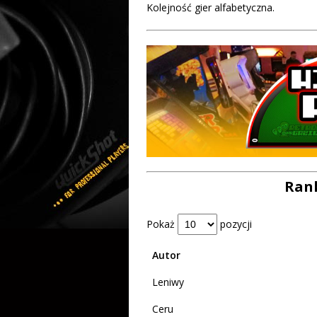
Kolejność gier alfabetyczna.
Rank
Pokaż
pozycji
Autor
Leniwy
Ceru