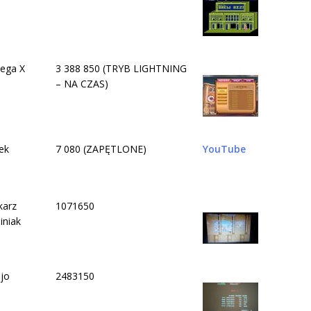
ega X
3 388 850 (TRYB LIGHTNING
– NA CZAS)
ek
7 080 (ZAPĘTLONE)
YouTube
karz
1071650
iniak
jo
2483150