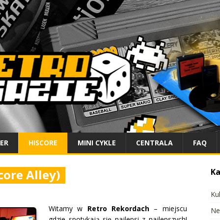
IER
HISCORE
MINI CYKLE
CENTRALA
FAQ
core Alley)
Ka
Ku
Witamy w
Retro Rekordach
– miejscu
Ne
gdzie spotykają się najlepsi z najlepszych!