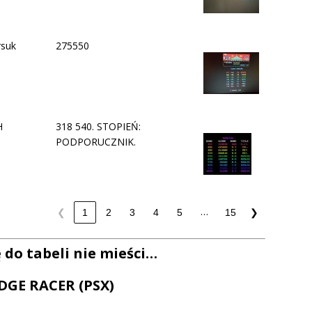
rsuk
275550
H
318 540. STOPIEŃ:
PODPORUCZNIK.
…
❮
1
2
3
4
5
15
❯
ę do tabeli nie mieści…
DGE RACER (PSX)