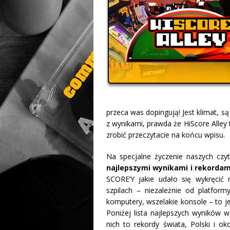
przeca was dopingują! Jest klimat, s
z wynikami, prawda że HiScore Alley 
zrobić przeczytacie na końcu wpisu.
Na specjalne życzenie naszych czy
najlepszymi wynikami i rekordami
SCORE’Y jakie udało się wykręcić
szpilach – niezależnie od platfor
komputery, wszelakie konsole – to j
Poniżej lista najlepszych wyników w
nich to rekordy świata, Polski i ok