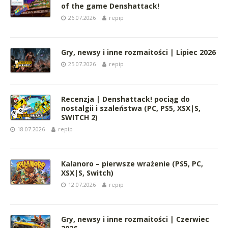
of the game Denshattack!
26.07.2026
repip
Gry, newsy i inne rozmaitości | Lipiec 2026
25.07.2026
repip
Recenzja | Denshattack! pociąg do
nostalgii i szaleństwa (PC, PS5, XSX|S,
SWITCH 2)
18.07.2026
repip
Kalanoro – pierwsze wrażenie (PS5, PC,
XSX|S, Switch)
12.07.2026
repip
Gry, newsy i inne rozmaitości | Czerwiec