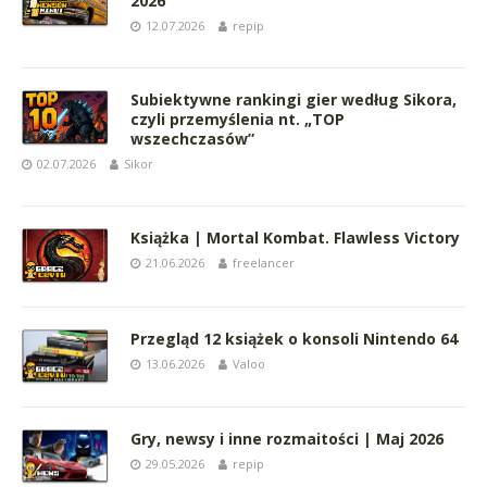
2026
12.07.2026
repip
Subiektywne rankingi gier według Sikora,
czyli przemyślenia nt. „TOP
wszechczasów”
02.07.2026
Sikor
Książka | Mortal Kombat. Flawless Victory
21.06.2026
freelancer
Przegląd 12 książek o konsoli Nintendo 64
13.06.2026
Valoo
Gry, newsy i inne rozmaitości | Maj 2026
29.05.2026
repip