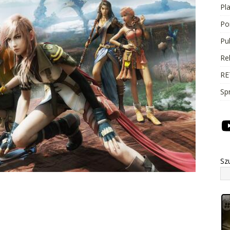
Pl
Po
Pu
Re
RE
Sp
Sz