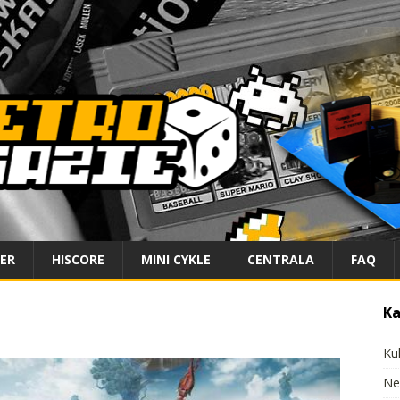
IER
HISCORE
MINI CYKLE
CENTRALA
FAQ
Ka
Ku
Ne