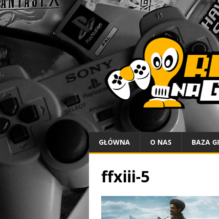
GŁÓWNA
O NAS
BAZA G
ffxiii-5