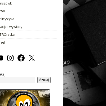
anszówki
rtal
blicystyka
lacje i wywiady
TROrecka
rzęt
ukaj
Szukaj