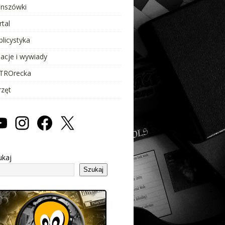
anszówki
rtal
blicystyka
lacje i wywiady
TROrecka
rzęt
ukaj
Szukaj