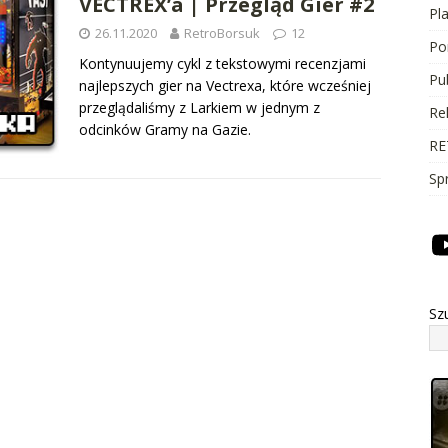
VECTREX’a | Przegląd Gier #2
Pl
26.11.2020
RetroBorsuk
12
Po
Kontynuujemy cykl z tekstowymi recenzjami
Pu
najlepszych gier na Vectrexa, które wcześniej
przeglądaliśmy z Larkiem w jednym z
Re
odcinków Gramy na Gazie.
RE
Sp
Sz