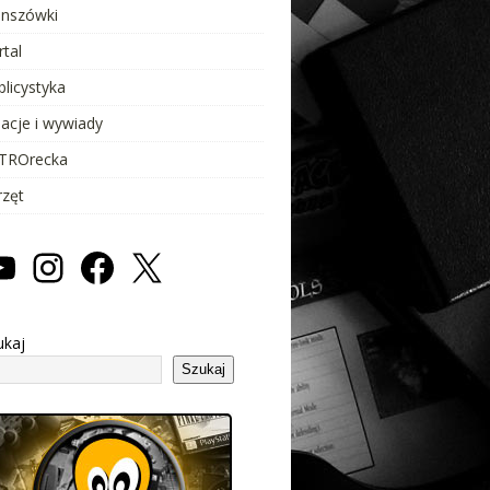
anszówki
rtal
blicystyka
lacje i wywiady
TROrecka
rzęt
ukaj
Szukaj