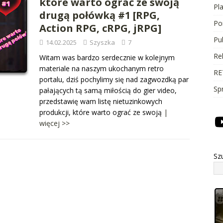
które warto ograć ze swoją
Pl
drugą połówką #1 [RPG,
Po
Action RPG, cRPG, jRPG]
Pu
14.02.2025
Szyszka
7
Re
Witam was bardzo serdecznie w kolejnym
materiale na naszym ukochanym retro
RE
portalu, dziś pochylimy się nad zagwozdką par
Sp
pałających tą samą miłością do gier video,
przedstawię wam listę nietuzinkowych
produkcji, które warto ograć ze swoją
|
więcej >>
Sz