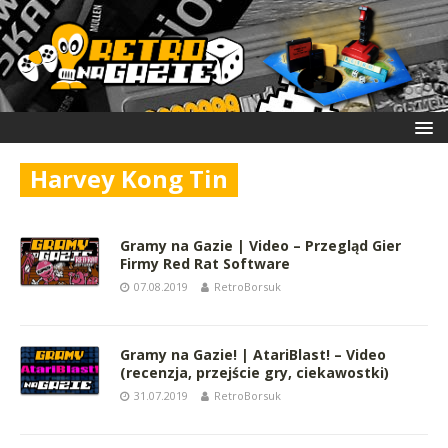
Harvey Kong Tin
Gramy na Gazie | Video – Przegląd Gier
Firmy Red Rat Software
07.08.2019
RetroBorsuk
Gramy na Gazie! | AtariBlast! – Video
(recenzja, przejście gry, ciekawostki)
31.07.2019
RetroBorsuk