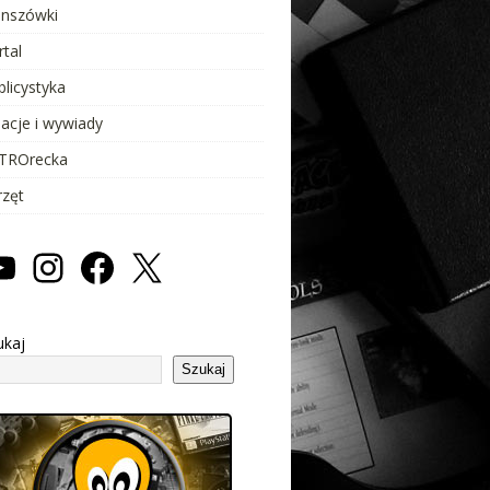
anszówki
rtal
blicystyka
lacje i wywiady
TROrecka
rzęt
ukaj
Szukaj