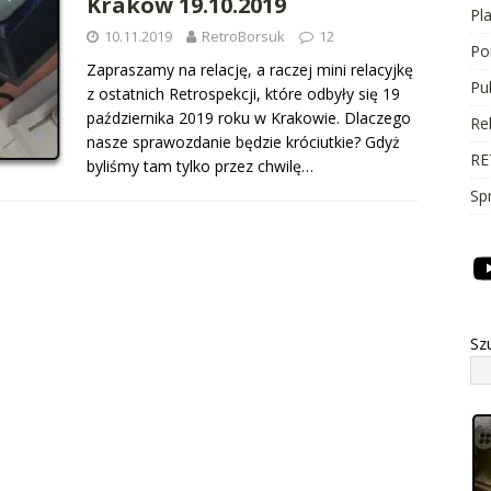
Kraków 19.10.2019
Pl
10.11.2019
RetroBorsuk
12
Po
Zapraszamy na relację, a raczej mini relacyjkę
Pu
z ostatnich Retrospekcji, które odbyły się 19
października 2019 roku w Krakowie. Dlaczego
Re
nasze sprawozdanie będzie króciutkie? Gdyż
RE
byliśmy tam tylko przez chwilę…
Sp
Sz