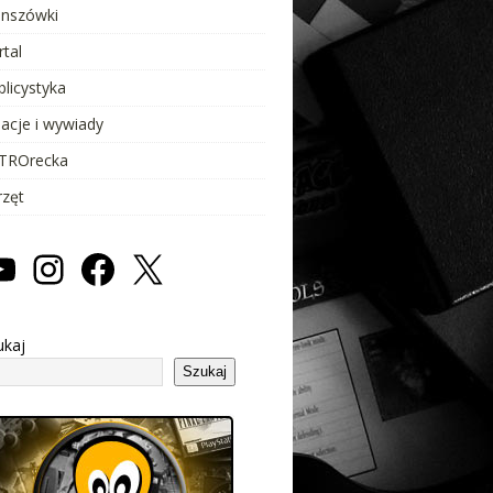
anszówki
rtal
blicystyka
lacje i wywiady
TROrecka
rzęt
ukaj
Szukaj