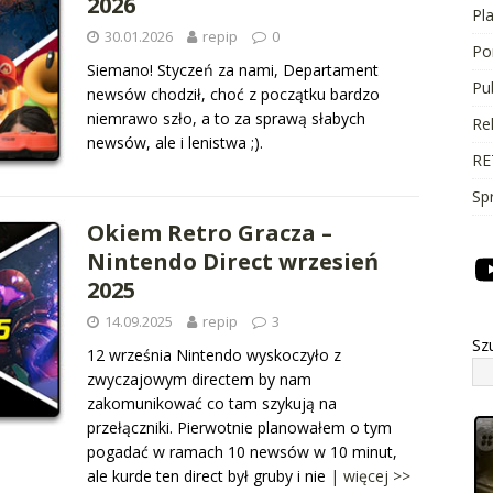
2026
Pl
30.01.2026
repip
0
Po
Siemano! Styczeń za nami, Departament
Pu
newsów chodził, choć z początku bardzo
niemrawo szło, a to za sprawą słabych
Re
newsów, ale i lenistwa ;).
RE
Sp
Okiem Retro Gracza –
Nintendo Direct wrzesień
2025
14.09.2025
repip
3
Sz
12 września Nintendo wyskoczyło z
zwyczajowym directem by nam
zakomunikować co tam szykują na
przełączniki. Pierwotnie planowałem o tym
pogadać w ramach 10 newsów w 10 minut,
ale kurde ten direct był gruby i nie
| więcej >>