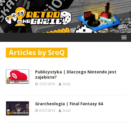
Articles by
SroQ
Publicystyka | Dlaczego Nintendo jest
zajebiste?
13.07.2015
SroQ
Grarcheologia | Final Fantasy 64
03.07.2015
SroQ