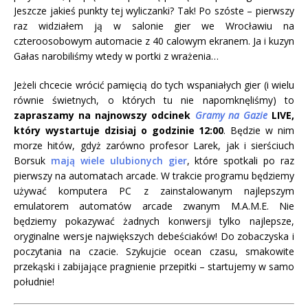
Jeszcze jakieś punkty tej wyliczanki? Tak! Po szóste – pierwszy
raz widziałem ją w salonie gier we Wrocławiu na
czteroosobowym automacie z 40 calowym ekranem. Ja i kuzyn
Gałas narobiliśmy wtedy w portki z wrażenia…
Jeżeli chcecie wrócić pamięcią do tych wspaniałych gier (i wielu
równie świetnych, o których tu nie napomknęliśmy) to
zapraszamy na najnowszy odcinek
Gramy na Gazie
LIVE,
który wystartuje dzisiaj o godzinie 12:00
. Będzie w nim
morze hitów, gdyż zarówno profesor Larek, jak i sierściuch
Borsuk
mają wiele ulubionych gier
, które spotkali po raz
pierwszy na automatach arcade. W trakcie programu będziemy
używać komputera PC z zainstalowanym najlepszym
emulatorem automatów arcade zwanym M.A.M.E. Nie
będziemy pokazywać żadnych konwersji tylko najlepsze,
oryginalne wersje największych debeściaków! Do zobaczyska i
poczytania na czacie. Szykujcie ocean czasu, smakowite
przekąski i zabijające pragnienie przepitki – startujemy w samo
południe!