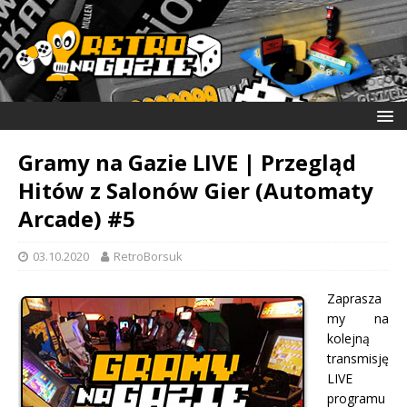
Gramy na Gazie LIVE | Przegląd
Hitów z Salonów Gier (Automaty
Arcade) #5
03.10.2020
RetroBorsuk
Zaprasza
my na
kolejną
transmisję
LIVE
programu