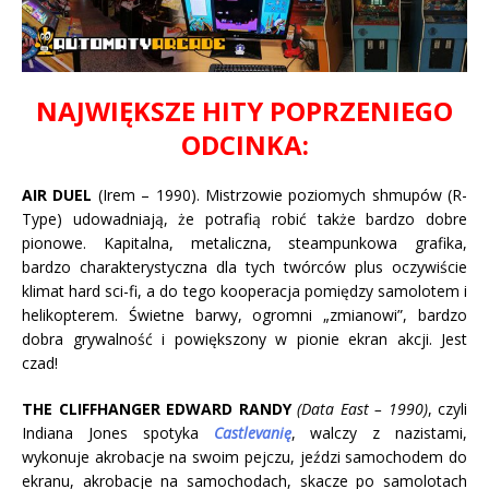
NAJWIĘKSZE HITY POPRZENIEGO
ODCINKA:
AIR DUEL
(Irem – 1990). Mistrzowie poziomych shmupów (R-
Type) udowadniają, że potrafią robić także bardzo dobre
pionowe. Kapitalna, metaliczna, steampunkowa grafika,
bardzo charakterystyczna dla tych twórców plus oczywiście
klimat hard sci-fi, a do tego kooperacja pomiędzy samolotem i
helikopterem. Świetne barwy, ogromni „zmianowi”, bardzo
dobra grywalność i powiększony w pionie ekran akcji. Jest
czad!
THE CLIFFHANGER EDWARD RANDY
(Data East – 1990)
, czyli
Indiana Jones spotyka
Castlevanię
, walczy z nazistami,
wykonuje akrobacje na swoim pejczu, jeździ samochodem do
ekranu, akrobacje na samochodach, skacze po samolotach