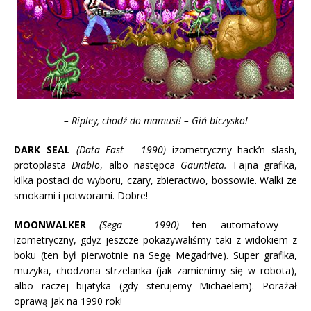
– Ripley, chodź do mamusi! – Giń biczysko!
DARK SEAL
(Data East – 1990)
izometryczny hack’n slash,
protoplasta
Diablo
, albo następca
Gauntleta.
Fajna grafika,
kilka postaci do wyboru, czary, zbieractwo, bossowie. Walki ze
smokami i potworami. Dobre!
MOONWALKER
(Sega – 1990)
ten automatowy –
izometryczny, gdyż jeszcze pokazywaliśmy taki z widokiem z
boku (ten był pierwotnie na Segę Megadrive). Super grafika,
muzyka, chodzona strzelanka (jak zamienimy się w robota),
albo raczej bijatyka (gdy sterujemy Michaelem). Porażał
oprawą jak na 1990 rok!