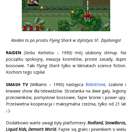
Raiden to po prostu Flying Shark w stylistyce SF. Zajebongo!
RAIDEN
(Seibu Kaihatsu – 1990)
mój ulubiony shmup. Na
początku spokojny, inwazja kosmitów, proste zasady, dupni
bossowie. Taki
Flying Shark
tylko w klimatach science fiction.
Kochom tego szpila!
SMASH TV
(Williams – 1990) następca
Robotrona
, szalone i
krwawe show dla telewidzów. Strzelanka na dwie gały, legiony
przeciwników, pomysłowi bossowie, fajne bronie i power upy.
Prześwietna kooperacja i maksymalna rzeźnia, tylko od 21 lat
;-).
Dodatkowo warte uwagi były platformery:
Rodland, SnowBoros,
Liquid Kids, Demon’s World.
Fajnie się grało i pewnikiem o wielu