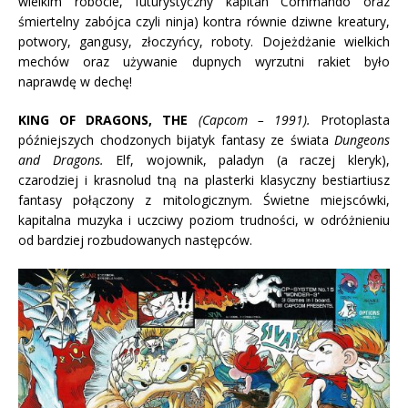
wielkim robocie, futurystyczny kapitan Commando oraz
śmiertelny zabójca czyli ninja) kontra równie dziwne kreatury,
potwory, gangusy, złoczyńcy, roboty. Dojeżdżanie wielkich
mechów oraz używanie dupnych wyrzutni rakiet było
naprawdę w dechę!
KING OF DRAGONS, THE
(Capcom – 1991).
Protoplasta
późniejszych chodzonych bijatyk fantasy ze świata
Dungeons
and Dragons.
Elf, wojownik, paladyn (a raczej kleryk),
czarodziej i krasnolud tną na plasterki klasyczny bestiartiusz
fantasy połączony z mitologicznym. Świetne miejscówki,
kapitalna muzyka i uczciwy poziom trudności, w odróżnieniu
od bardziej rozbudowanych następców.