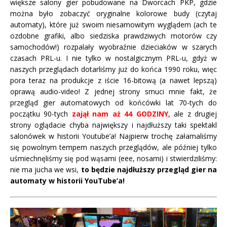
większe salony gier pobudowane na Dworcach PKP, gdzie
można było zobaczyć oryginalne kolorowe budy (czytaj
automaty), które już swoim niesamowitym wyglądem (ach te
ozdobne grafiki, albo siedziska prawdziwych motorów czy
samochodów!) rozpalały wyobraźnie dzieciaków w szarych
czasach PRL-u. I nie tylko w nostalgicznym PRL-u, gdyż w
naszych przeglądach dotarliśmy już do końca 1990 roku, więc
pora teraz na produkcje z iście 16-bitową (a nawet lepszą)
oprawą audio-video! Z jednej strony smuci mnie fakt, że
przegląd gier automatowych od końcówki lat 70-tych do
początku 90-tych
zajął nam aż 44 GODZINY
, ale z drugiej
strony oglądacie chyba największy i najdłuższy taki spektakl
salonówek w historii Youtube’a! Najpierw trochę załamaliśmy
się powolnym tempem naszych przeglądów, ale później tylko
uśmiechnęliśmy się pod wąsami (eee, nosami) i stwierdziliśmy:
nie ma jucha we wsi,
to będzie najdłuższy przegląd gier na
automaty w historii YouTube’a!