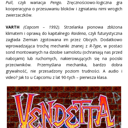
Pull,
czyli wariacja
Pengo.
Zręcznościowo-logiczna gra
kooperacyjna o przesuwaniu bloków i zgniataniu nimi wrogich
zwierzaczków.
VARTH
(Capcom – 1992)
. Strzelanka pionowa zbliżona
klimatem i oprawą do kapitalnego
Raidena
, czyli futurystyczna
zagłada Ziemian zgotowana im przez Obcych. Dodatkowo
wprowadzająca trochę mechaniki znanej z
R-Type
, w postaci
sond montowanych na dziobie samolotu (ochraniają nas przed
nabojami) lub ruchomych, nakierowujących się na pociski
przeciwników. Przemyślana mechanika, bardzo dobra
grywalność, nie przesadzony poziom trudności. A audio i
video? Jak to u Capcomu z lat 90-tych – pierwsza klasa.