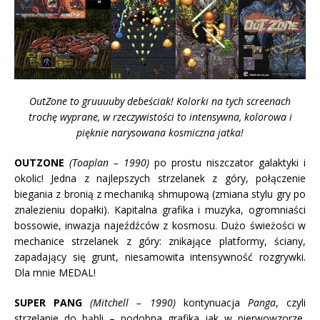
OutZone to gruuuuby debeściak! Kolorki na tych screenach
trochę wyprane, w rzeczywistości to intensywna, kolorowa i
pięknie narysowana kosmiczna jatka!
OUTZONE
(Toaplan – 1990)
po prostu niszczator galaktyki i
okolic! Jedna z najlepszych strzelanek z góry, połączenie
biegania z bronią z mechaniką shmupową (zmiana stylu gry po
znalezieniu dopałki). Kapitalna grafika i muzyka, ogromniaści
bossowie, inwazja najeźdźców z kosmosu. Dużo świeżości w
mechanice strzelanek z góry: znikające platformy, ściany,
zapadający się grunt, niesamowita intensywność rozgrywki.
Dla mnie MEDAL!
SUPER PANG
(Mitchell – 1990)
kontynuacja
Panga
, czyli
strzelanie do bąbli – podobna grafika jak w pierwowzorze,