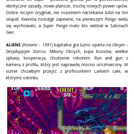
identyczne zasady, nowe plansze, trochę nowych power upów.
Dobre niczym oryginał, nie rozumiem narzekania ludzi na ten
sequel. Kwestia nostalgii zapewne, na pierwszym
Pangu
wielu
się wychowało, a
Super Panga
mało kto widział w Salonach
Gier.
ALIENS
(Konami – 1991)
kapitalna gra luźno oparta na
Obcym –
Decydującym Starciu
. Miliony Obcych, kupa bossów, wielkie
spluwy, kooperacja, chodzenie robotem. Run and gun z
kamerą z profilu, który jest naprawdę mocno urozmaicony. W
sumie chciałbym przejść z profesorkiem Larkiem całe, w
którymś odcinku.