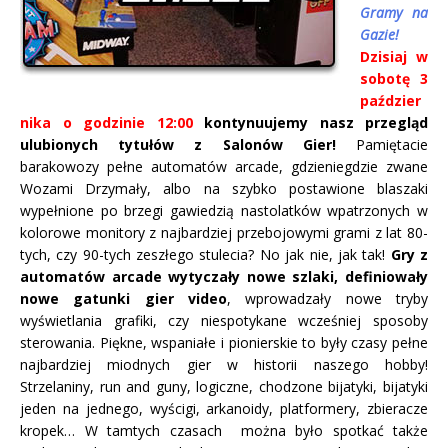
Gramy na
Gazie!
Dzisiaj w
sobotę 3
paździer
nika o godzinie 12:00
kontynuujemy nasz przegląd
ulubionych tytułów z Salonów Gier!
Pamiętacie
barakowozy pełne automatów arcade, gdzieniegdzie zwane
Wozami Drzymały, albo na szybko postawione blaszaki
wypełnione po brzegi gawiedzią nastolatków wpatrzonych w
kolorowe monitory z najbardziej przebojowymi grami z lat 80-
tych, czy 90-tych zeszłego stulecia? No jak nie, jak tak!
Gry z
automatów arcade wytyczały nowe szlaki, definiowały
nowe gatunki gier video
, wprowadzały nowe tryby
wyświetlania grafiki, czy niespotykane wcześniej sposoby
sterowania. Piękne, wspaniałe i pionierskie to były czasy pełne
najbardziej miodnych gier w historii naszego hobby!
Strzelaniny, run and guny, logiczne, chodzone bijatyki, bijatyki
jeden na jednego, wyścigi, arkanoidy, platformery, zbieracze
kropek… W tamtych czasach można było spotkać także