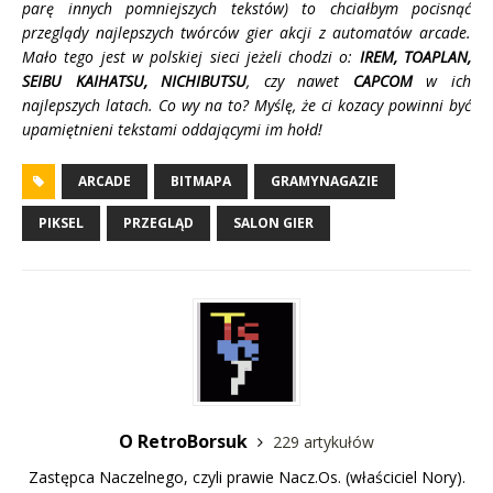
parę innych pomniejszych tekstów) to chciałbym pocisnąć
przeglądy najlepszych twórców gier akcji z automatów arcade.
Mało tego jest w polskiej sieci jeżeli chodzi o:
IREM, TOAPLAN,
SEIBU KAIHATSU, NICHIBUTSU
, czy nawet
CAPCOM
w ich
najlepszych latach. Co wy na to? Myślę, że ci kozacy powinni być
upamiętnieni tekstami oddającymi im hołd!
ARCADE
BITMAPA
GRAMYNAGAZIE
PIKSEL
PRZEGLĄD
SALON GIER
O RetroBorsuk
229 artykułów
Zastępca Naczelnego, czyli prawie Nacz.Os. (właściciel Nory).