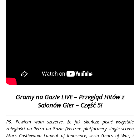
Gramy na Gazie LIVE – Przegląd Hitów z
Salonów Gier – Część 5!
PS. Powiem wam szczerze, że jak skończę pisać wszystkie
zaległości na Retro na Gazie (Vectrex, platformery single screen
Atari, Castlevania Lament of Innocence, seria Gears of War, i