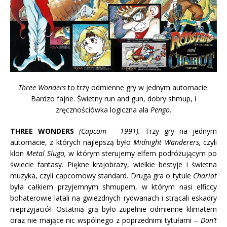
Three Wonders
to trzy odmienne gry w jednym automacie.
Bardzo fajne. Świetny run and gun, dobry shmup, i
zręcznościówka logiczna ala
Pengo.
THREE WONDERS
(Capcom – 1991).
Trzy gry na jednym
automacie, z których najlepszą było
Midnight Wanderers,
czyli
klon
Metal Sluga,
w którym sterujemy elfem podróżującym po
świecie fantasy. Piękne krajobrazy, wielkie bestyje i świetna
muzyka, czyli capcomowy standard. Druga gra o tytule
Chariot
była całkiem przyjemnym shmupem, w którym nasi elficcy
bohaterowie latali na gwiezdnych rydwanach i strącali eskadry
nieprzyjaciół. Ostatnią grą było zupełnie odmienne klimatem
oraz nie mające nic wspólnego z poprzednimi tytułami –
Don’t