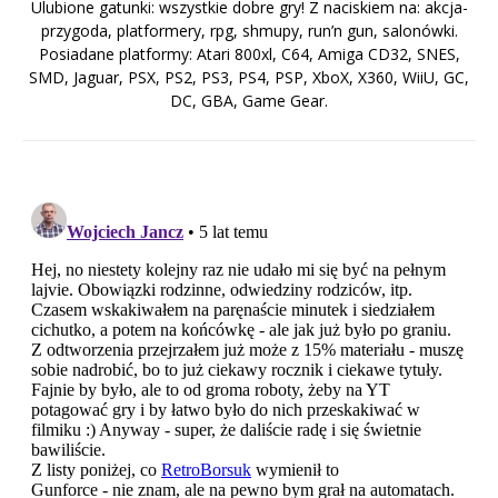
Ulubione gatunki: wszystkie dobre gry! Z naciskiem na: akcja-
przygoda, platformery, rpg, shmupy, run’n gun, salonówki.
Posiadane platformy: Atari 800xl, C64, Amiga CD32, SNES,
SMD, Jaguar, PSX, PS2, PS3, PS4, PSP, XboX, X360, WiiU, GC,
DC, GBA, Game Gear.