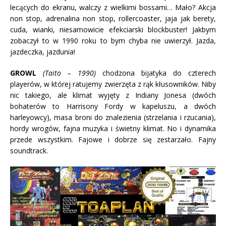
lecących do ekranu, walczy z wielkimi bossami… Mało? Akcja
non stop, adrenalina non stop, rollercoaster, jaja jak berety,
cuda, wianki, niesamowicie efekciarski blockbuster! Jakbym
zobaczył to w 1990 roku to bym chyba nie uwierzył. Jazda,
jazdeczka, jazdunia!
GROWL
(Taito – 1990)
chodzona bijatyka do czterech
playerów, w której ratujemy zwierzęta z rąk kłusowników. Niby
nic takiego, ale klimat wyjęty z Indiany Jonesa (dwóch
bohaterów to Harrisony Fordy w kapeluszu, a dwóch
harleyowcy), masa broni do znalezienia (strzelania i rzucania),
hordy wrogów, fajna muzyka i świetny klimat. No i dynamika
przede wszystkim. Fajowe i dobrze się zestarzało. Fajny
soundtrack.