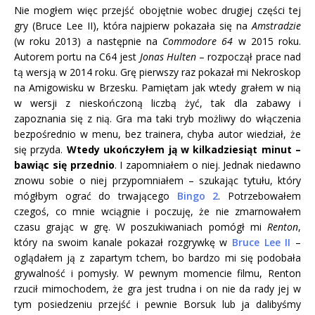
Nie mogłem więc przejść obojętnie wobec drugiej części tej
gry (Bruce Lee II), która najpierw pokazała się na
Amstradzie
(w roku 2013) a następnie na
Commodore 64
w 2015 roku.
Autorem portu na C64 jest
Jonas Hulten
– rozpoczął prace nad
tą wersją w 2014 roku. Grę pierwszy raz pokazał mi Nekroskop
na Amigowisku w Brzesku. Pamiętam jak wtedy grałem w nią
w wersji z nieskończoną liczbą żyć, tak dla zabawy i
zapoznania się z nią. Gra ma taki tryb możliwy do włączenia
bezpośrednio w menu, bez trainera, chyba autor wiedział, że
się przyda.
Wtedy ukończyłem ją w kilkadziesiąt minut –
bawiąc się przednio
. I zapomniałem o niej. Jednak niedawno
znowu sobie o niej przypomniałem – szukając tytułu, który
mógłbym ograć do trwającego
Bingo 2
. Potrzebowałem
czegoś, co mnie wciągnie i poczuję, że nie zmarnowałem
czasu grając w grę. W poszukiwaniach pomógł mi
Renton
,
który na swoim kanale pokazał rozgrywkę w
Bruce Lee II
–
oglądałem ją z zapartym tchem, bo bardzo mi się podobała
grywalność i pomysły. W pewnym momencie filmu, Renton
rzucił mimochodem, że gra jest trudna i on nie da rady jej w
tym posiedzeniu przejść i pewnie Borsuk lub ja dalibyśmy