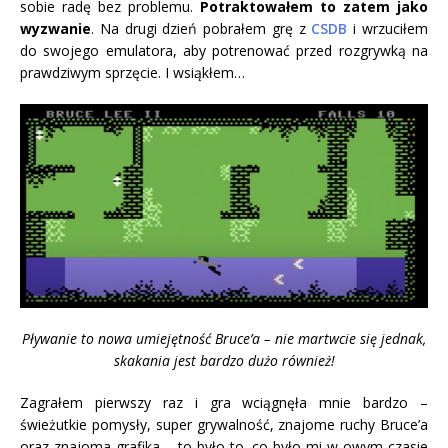
sobie radę bez problemu.
Potraktowałem to zatem jako
wyzwanie
. Na drugi dzień pobrałem grę z
CSDB
i wrzuciłem
do swojego emulatora, aby potrenować przed rozgrywką na
prawdziwym sprzęcie. I wsiąkłem…
Pływanie to nowa umiejętność Bruce’a – nie martwcie się jednak,
skakania jest bardzo dużo również!
Zagrałem pierwszy raz i gra wciągnęła mnie bardzo –
świeżutkie pomysły, super grywalność, znajome ruchy Bruce’a
oraz znajoma grafika – to było to, co było mi w owym czasie