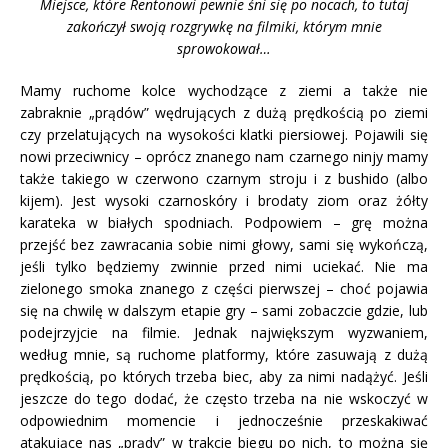
Miejsce, które Rentonowi pewnie śni się po nocach, to tutaj
zakończył swoją rozgrywkę na filmiki, którym mnie
sprowokował…
Mamy ruchome kolce wychodzące z ziemi a także nie
zabraknie „prądów” wędrujących z dużą prędkością po ziemi
czy przelatujących na wysokości klatki piersiowej. Pojawili się
nowi przeciwnicy – oprócz znanego nam czarnego ninjy mamy
także takiego w czerwono czarnym stroju i z bushido (albo
kijem). Jest wysoki czarnoskóry i brodaty ziom oraz żółty
karateka w białych spodniach. Podpowiem – grę można
przejść bez zawracania sobie nimi głowy, sami się wykończą,
jeśli tylko będziemy zwinnie przed nimi uciekać. Nie ma
zielonego smoka znanego z części pierwszej – choć pojawia
się na chwilę w dalszym etapie gry – sami zobaczcie gdzie, lub
podejrzyjcie na filmie. Jednak największym wyzwaniem,
według mnie, są ruchome platformy, które zasuwają z dużą
prędkością, po których trzeba biec, aby za nimi nadążyć. Jeśli
jeszcze do tego dodać, że często trzeba na nie wskoczyć w
odpowiednim momencie i jednocześnie przeskakiwać
atakujące nas „prądy” w trakcie biegu po nich, to można się