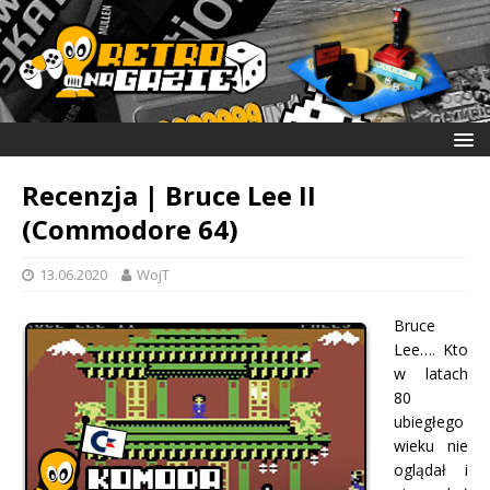
Recenzja | Bruce Lee II
(Commodore 64)
13.06.2020
WojT
Bruce
Lee…. Kto
w latach
80
ubiegłego
wieku nie
oglądał i