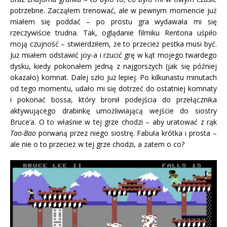
potrzebne. Zacząłem trenować, ale w pewnym momencie już
miałem się poddać – po prostu gra wydawała mi się
rzeczywiście trudna. Tak, oglądanie filmiku Rentona uśpiło
moją czujność – stwierdziłem, że to przecież pestka musi być.
Już miałem odstawić joy-a i rzucić grę w kąt mojego twardego
dysku, kiedy pokonałem jedną z najgorszych (jak się później
okazało) komnat. Dalej szło już lepiej. Po kilkunastu minutach
od tego momentu, udało mi się dotrzeć do ostatniej komnaty
i pokonać bossa, który bronił podejścia do przełącznika
aktywującego drabinkę umożliwiającą wejście do siostry
Bruce’a. O to właśnie w tej grze chodzi – aby uratować z rąk
Tao-Bao
porwaną przez niego siostrę. Fabuła krótka i prosta –
ale nie o to przecież w tej grze chodzi, a zatem o co?