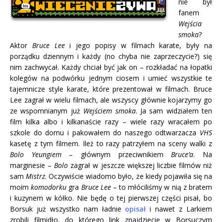
nie był
fanem
Wejścia
smoka
?
Aktor
Bruce Lee
i jego popisy w filmach karate, były na
porządku dziennym i każdy (no chyba nie zaprzeczycie?) się
nim zachwycał. Każdy chciał być jak on – rozkładać na łopatki
kolegów na podwórku jednym ciosem i umieć wszystkie te
tajemnicze style karate, które prezentował w filmach.
Bruce
Lee zagrał w wielu filmach, ale wszyscy głównie kojarzymy go
ze wspomnianym już
Wejściem smoka
. Ja sam widziałem ten
film kilka albo i kilkanaście razy – wiele razy wracałem po
szkole do domu i pakowałem do naszego odtwarzacza
VHS
kasetę z tym filmem. Ileż to razy patrzyłem na sceny walki z
Bolo Yeungiem
– głównym przeciwnikiem
Bruce’a
. Na
marginesie –
Bolo
zagrał w jeszcze większej liczbie filmów niż
sam
Mistrz
. Oczywiście wiadomo było, że kiedy pojawiła się na
moim
komodorku
gra
Bruce Lee
– to młóciliśmy w nią z bratem
i kuzynem w kółko. Nie będę o tej pierwszej części pisał, bo
Borsuk już wszystko nam ładnie
opisał
i nawet z Larkiem
zrobili filmidło, do którego link znajdziecie w Borsuczym