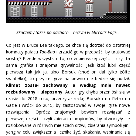
Skaczemy także po dachach – niczym w Mirror’s Edge…
Co jest w Bruce Lee takiego, że chce się dotrzeć do ostatniej
komnaty pałacu
Tao-Bao
i zrzucić go w przepaść, by uratować
siostrę? Przede wszystkim to, co w pierwszej części – czyli ta
sama grafika i znajoma grywalność. Jeśli ktoś lubił część
pierwszą tak jak ja, albo Borsuk (choć on dał tylko żółte
światełko), to przy tej grze na pewno nie będzie się nudził.
Klimat został zachowany a według mnie nawet
rozbudowany i ulepszony
. Autor gry chyba przeniósł się w
czasie do 2018 roku, przeczytał reckę Borsuka na Retro na
Gazie i wrócił do 2015, by zastosować w swojej grze nowe
rozwiązania. Oprócz znajomych bowiem rozwiązań z
pierwszej części – czyli zbierania lampionów, by otworzyły się
rozlokowane w różnych miejscach drzwi, zbierania symboli yin-
yang w celu zwiększenia licznika żyć, skakania, wspinania się