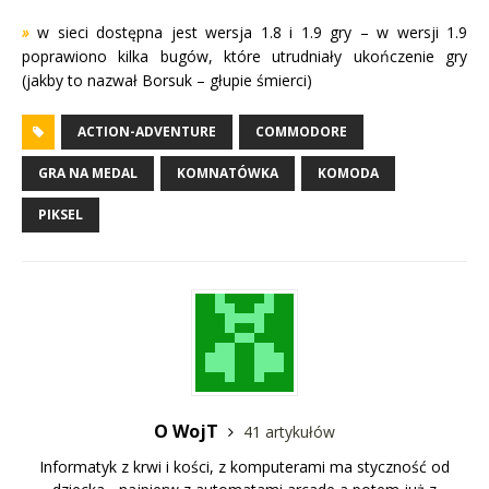
»
w sieci dostępna jest wersja 1.8 i 1.9 gry – w wersji 1.9
poprawiono kilka bugów, które utrudniały ukończenie gry
(jakby to nazwał Borsuk – głupie śmierci)
ACTION-ADVENTURE
COMMODORE
GRA NA MEDAL
KOMNATÓWKA
KOMODA
PIKSEL
O WojT
41 artykułów
Informatyk z krwi i kości, z komputerami ma styczność od