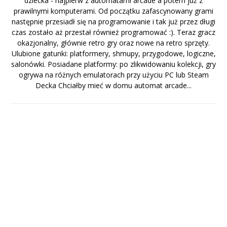
dziecka - najpierw z automatami arcade a potem już z
prawilnymi komputerami. Od początku zafascynowany grami
następnie przesiadł się na programowanie i tak już przez długi
czas zostało aż przestał również programować :). Teraz gracz
okazjonalny, głównie retro gry oraz nowe na retro sprzęty.
Ulubione gatunki: platformery, shmupy, przygodowe, logiczne,
salonówki. Posiadane platformy: po zlikwidowaniu kolekcji, gry
ogrywa na różnych emulatorach przy użyciu PC lub Steam
Decka Chciałby mieć w domu automat arcade...