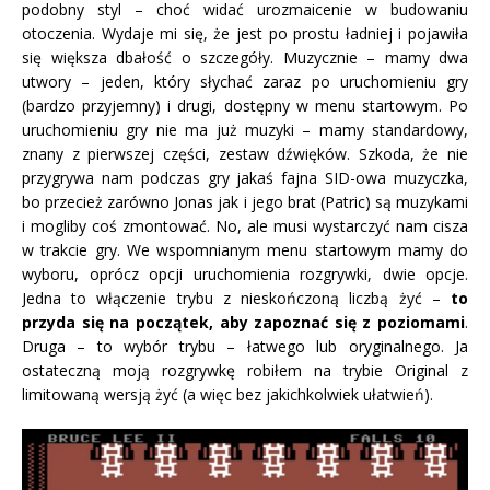
podobny styl – choć widać urozmaicenie w budowaniu
otoczenia. Wydaje mi się, że jest po prostu ładniej i pojawiła
się większa dbałość o szczegóły. Muzycznie – mamy dwa
utwory – jeden, który słychać zaraz po uruchomieniu gry
(bardzo przyjemny) i drugi, dostępny w menu startowym. Po
uruchomieniu gry nie ma już muzyki – mamy standardowy,
znany z pierwszej części, zestaw dźwięków. Szkoda, że nie
przygrywa nam podczas gry jakaś fajna SID-owa muzyczka,
bo przecież zarówno Jonas jak i jego brat (Patric) są muzykami
i mogliby coś zmontować. No, ale musi wystarczyć nam cisza
w trakcie gry. We wspomnianym menu startowym mamy do
wyboru, oprócz opcji uruchomienia rozgrywki, dwie opcje.
Jedna to włączenie trybu z nieskończoną liczbą żyć –
to
przyda się na początek, aby zapoznać się z poziomami
.
Druga – to wybór trybu – łatwego lub oryginalnego. Ja
ostateczną moją rozgrywkę robiłem na trybie Original z
limitowaną wersją żyć (a więc bez jakichkolwiek ułatwień).