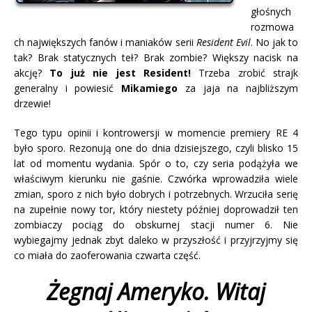
głośnych
rozmowa
ch największych fanów i maniaków serii
Resident Evil
. No jak to
tak? Brak statycznych teł? Brak zombie? Większy nacisk na
akcję?
To już nie jest Resident!
Trzeba zrobić strajk
generalny i powiesić
Mikamiego
za jaja na najbliższym
drzewie!
Tego typu opinii i kontrowersji w momencie premiery RE 4
było sporo. Rezonują one do dnia dzisiejszego, czyli blisko 15
lat od momentu wydania. Spór o to, czy seria podążyła we
właściwym kierunku nie gaśnie. Czwórka wprowadziła wiele
zmian, sporo z nich było dobrych i potrzebnych. Wrzuciła serię
na zupełnie nowy tor, który niestety później doprowadził ten
zombiaczy pociąg do obskurnej stacji numer 6. Nie
wybiegajmy jednak zbyt daleko w przyszłość i przyjrzyjmy się
co miała do zaoferowania czwarta część.
Żegnaj Ameryko. Witaj