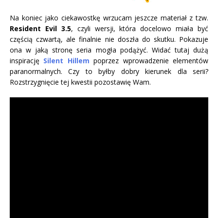
Na koniec jako ciekawostkę wrzucam jeszcze materiał z tzw.
Resident Evil 3.5
, czyli wersji, która docelowo miała być
częścią czwartą, ale finalnie nie doszła do skutku. Pokazuje
ona w jaką stronę seria mogła podążyć. Widać tutaj dużą
inspirację
Silent Hillem
poprzez wprowadzenie elementów
paranormalnych. Czy to byłby dobry kierunek dla serii?
Rozstrzygnięcie tej kwestii pozostawię Wam.