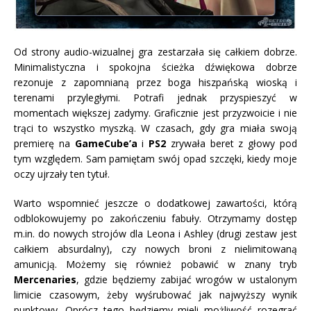
Od strony audio-wizualnej gra zestarzała się całkiem dobrze.
Minimalistyczna i spokojna ścieżka dźwiękowa dobrze
rezonuje z zapomnianą przez boga hiszpańską wioską i
terenami przyległymi. Potrafi jednak przyspieszyć w
momentach większej zadymy. Graficznie jest przyzwoicie i nie
trąci to wszystko myszką. W czasach, gdy gra miała swoją
premierę na
GameCube’a
i
PS2
zrywała beret z głowy pod
tym względem. Sam pamiętam swój opad szczęki, kiedy moje
oczy ujrzały ten tytuł.
Warto wspomnieć jeszcze o dodatkowej zawartości, którą
odblokowujemy po zakończeniu fabuły. Otrzymamy dostęp
m.in. do nowych strojów dla Leona i Ashley (drugi zestaw jest
całkiem absurdalny), czy nowych broni z nielimitowaną
amunicją. Możemy się również pobawić w znany tryb
Mercenaries
, gdzie będziemy zabijać wrogów w ustalonym
limicie czasowym, żeby wyśrubować jak najwyższy wynik
punktowy. Oprócz tego będziemy mieli możliwość rozegrać