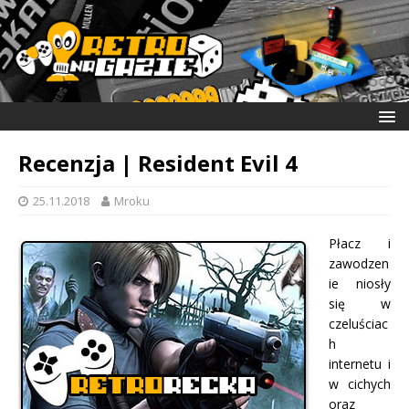
Recenzja | Resident Evil 4
25.11.2018
Mroku
Płacz i
zawodzen
ie niosły
się w
czeluściac
h
internetu i
w cichych
oraz