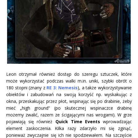
Leon otrzymał również dostęp do szeregu sztuczek, które
może wykorzystać podczas walki m.in. uniki, szybki obrót o
180 stopni (znany z
RE 3: Nemesis
), a także wykorzystywanie
obiektów i zabudowań na swoją korzyść np. wyskakując z
okna, przeskakując przez płot, wspinając się po drabinie, żeby
mieć „high ground” (po skutecznej wspinaczce drabinę
możemy zwalić, razem ze ścigającymi nas wrogami). W grze
pojawiają się również
Quick Time Events
wprowadzając
element zaskoczenia. Kilka razy zdarzyło mi się zginąć,
ponieważ zwyczajnie się ich nie spodziewałem. Na szczęście