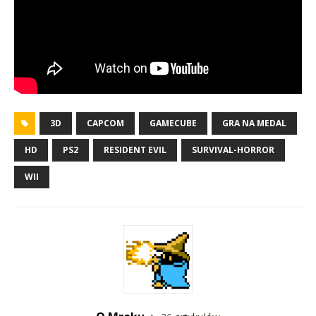
3D
CAPCOM
GAMECUBE
GRA NA MEDAL
HD
PS2
RESIDENT EVIL
SURVIVAL-HORROR
WII