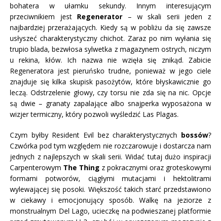
bohatera w ułamku sekundy. Innym interesującym
przeciwnikiem jest
Regenerator
– w skali serii jeden z
najbardziej przerażających. Kiedy są w pobliżu da się zawsze
usłyszeć charakterystyczny chichot. Zaraz po nim wyłania się
trupio blada, bezwłosa sylwetka z magazynem ostrych, niczym
u rekina, kłów. Ich nazwa nie wzięła się znikąd. Zabicie
Regeneratora jest pieruńsko trudne, ponieważ w jego ciele
znajduje się kilka skupisk pasożytów, które błyskawicznie go
leczą. Odstrzelenie głowy, czy torsu nie zda się na nic. Opcje
są dwie – granaty zapalające albo snajperka wyposażona w
wizjer termiczny, który pozwoli wyśledzić Las Plagas.
Czym byłby Resident Evil bez charakterystycznych
bossów
?
Czwórka pod tym względem nie rozczarowuje i dostarcza nam
jednych z najlepszych w skali serii. Widać tutaj dużo inspiracji
Carpenterowym
The Thing
z pokracznymi oraz groteskowymi
formami potworów, ciągłymi mutacjami i hektolitrami
wylewającej się posoki. Większość takich starć przedstawiono
w ciekawy i emocjonujący sposób. Walkę na jeziorze z
monstrualnym Del Lago, ucieczkę na podwieszanej platformie