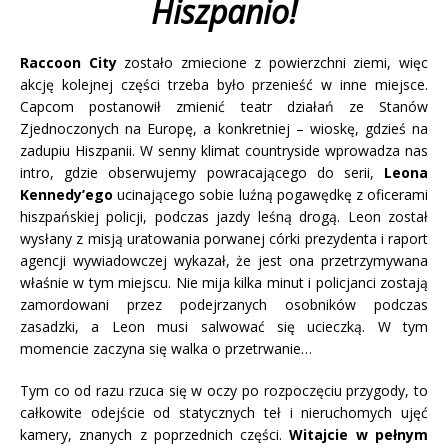
Hiszpanio!
Raccoon City
zostało zmiecione z powierzchni ziemi, więc
akcję kolejnej części trzeba było przenieść w inne miejsce.
Capcom postanowił zmienić teatr działań ze Stanów
Zjednoczonych na Europę, a konkretniej – wioskę, gdzieś na
zadupiu Hiszpanii. W senny klimat countryside wprowadza nas
intro, gdzie obserwujemy powracającego do serii,
Leona
Kennedy’ego
ucinającego sobie luźną pogawędkę z oficerami
hiszpańskiej policji, podczas jazdy leśną drogą. Leon został
wysłany z misją uratowania porwanej córki prezydenta i raport
agencji wywiadowczej wykazał, że jest ona przetrzymywana
właśnie w tym miejscu. Nie mija kilka minut i policjanci zostają
zamordowani przez podejrzanych osobników podczas
zasadzki, a Leon musi salwować się ucieczką. W tym
momencie zaczyna się walka o przetrwanie…
Tym co od razu rzuca się w oczy po rozpoczęciu przygody, to
całkowite odejście od statycznych teł i nieruchomych ujęć
kamery, znanych z poprzednich części.
Witajcie w pełnym