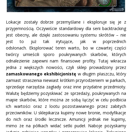
Lokacje zostały dobrze przemyślane i eksploruje się je z
przyjemnością. Oczywiście standardowy dla serii backtracking
jest obecny, ale dzięki zastosowaniu systemu skrótów – nie
jest to już tak irytujące, jak w poprzednich
odsłonach. Eksplorować teren warto, bo w czwartej części
twórcy umieścili sporo poukrywanych skarbów, których
odnalezienie zapewni nam finansowe profity. Tutaj wkracza
jedna z większych nowości, czyli sklep prowadzony przez
zamaskowanego ekshibicjonistę
w długim płaszczu, który
zamiast straszenia niewiast krótkim przyrodzeniem w parkach,
sprzedaje narzędzia zagłady oraz inne przydatne przedmioty.
Walutę będziemy pozyskiwać ze sprzedaży, poukrywanych na
mapie skarbów, które można ze sobą łączyć w celu podbicia
ich wartości oraz z lootu pozostawianego przez zabitych
przeciwników. U sklepikarza kupimy nowe bronie, modyfikacje
do nich oraz środki lecznicze. Amunicji jednak nie kupimy,
mimo że na półkach widać setki pudeł. Naboje pozyskamy