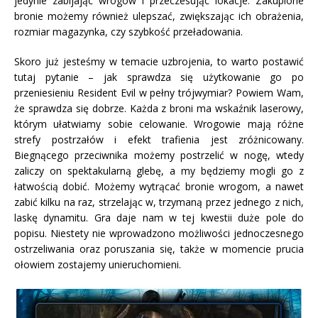
jedynie zabijając wrogów i przeczesując lokacje. Zakupione
bronie możemy również ulepszać, zwiększając ich obrażenia,
rozmiar magazynka, czy szybkość przeładowania.
Skoro już jesteśmy w temacie uzbrojenia, to warto postawić
tutaj pytanie – jak sprawdza się użytkowanie go po
przeniesieniu Resident Evil w pełny trójwymiar? Powiem Wam,
że sprawdza się dobrze. Każda z broni ma wskaźnik laserowy,
którym ułatwiamy sobie celowanie. Wrogowie mają różne
strefy postrzałów i efekt trafienia jest zróżnicowany.
Biegnącego przeciwnika możemy postrzelić w nogę, wtedy
zaliczy on spektakularną glebę, a my będziemy mogli go z
łatwością dobić. Możemy wytrącać bronie wrogom, a nawet
zabić kilku na raz, strzelając w, trzymaną przez jednego z nich,
laskę dynamitu. Gra daje nam w tej kwestii duże pole do
popisu. Niestety nie wprowadzono możliwości jednoczesnego
ostrzeliwania oraz poruszania się, także w momencie prucia
ołowiem zostajemy unieruchomieni.