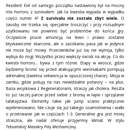
Resident Evil od samego początku nastawiony był na mocny
mix horroru z survivalem. Jak ta kwestia wypada w wypadku
części numer 4?
Z survivalu nie zostało zbyt wiele.
O
zasoby nie trzeba się specjalnie troszczyć i przy rozsądnym
użytkowaniu nie powinno być problemów do końca gry.
Oczywiście prucie amunicją na lewo i prawo zostanie
błyskawicznie skarcone, ale o zaciskaniu pasa jak w jedynce
nie może być mowy. Przeciwników już się nie wymija, tylko
wybija do nogi. Wszystko przez większy nacisk na akcję. Co do
kwestii horroru… bywa z tym różnie. Etapy w wiosce, gdzie
będziemy bronić się przed atakującymi wieśniakami pompują
adrenalinę (świetna sekwencja w opuszczonej chacie). Misja w
zamku, gdzie polują na nas niewidzialne potwory – na plus.
Baza wojskowa z Regeneratorami, straszy jak cholera. Reszta
to już raczej parcie przed siebie z bronią w łapie i sprzątanie
tałatajstwa. Elementy takie jak jump scares praktycznie
wyeliminowano. Nie czuje się już takiego osamotnienia i walki
o przetrwanie jak w częściach 1-3. Generalnie gra jest mniej
straszna, ale nadal oferuje przyjemny klimat. W stylu
Teksańskiej Masakry Piłą Mechaniczną
.