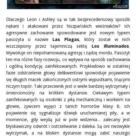
Dlaczego Leon i Ashley są w tak bezprecedensowy sposób
nękani i atakowani przez hiszpańskich wieśniaków? Ich
agresywne zachowanie spowodowane jest nowym typem
pasożyta o nazwie
Las Plagas
, który został w nich
wszczepiony przez tajemniczą sektę
Los Illuminados
.
Wywołuje on niepohamowaną agresję i żądzę mordu. Pasożyt
ten ma różne fazy rozwoju, co wpływa na sposób zachowania
i ogólną kondycję zainfekowanych. Przykładowo w ostatniej
fazie odstrzelenie głowy delikwentowi spowoduje pojawienie
się długich macek zakończonych ostrymi wypustkami, tnącymi
niczym topór. Taki przeciwnik jest o wiele bardziej wytrzymały i
śmiercionośny na krótkim dystansie. Ciekawym typem
zainfekowanych są osobniki z piłą mechaniczną i workiem na
głowie, żywcem wyjęci z tanich horrorów klasy B. Ich
pojawienie się sygnalizuje dźwięk uruchamianej piły, a w
momencie, gdy wejdą już w pole widzenia… zalecany jest
błyskawiczny odwrót i ostrzeliwanie z daleka. Są oni niezwykle
wytrzymali, a na bliskim dystansie mogą zabić naszego