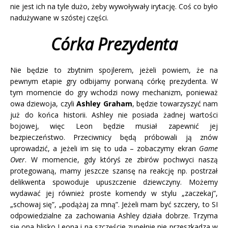
nie jest ich na tyle dużo, żeby wywoływały irytację. Coś co było
nadużywane w szóstej części.
Córka Prezydenta
Nie będzie to zbytnim spojlerem, jeżeli powiem, że na
pewnym etapie gry odbijamy porwaną córkę prezydenta. W
tym momencie do gry wchodzi nowy mechanizm, ponieważ
owa dziewoja, czyli
Ashley
Graham
, będzie towarzyszyć nam
już do końca historii. Ashley nie posiada żadnej wartości
bojowej, więc Leon będzie musiał zapewnić jej
bezpieczeństwo. Przeciwnicy będą próbowali ją znów
uprowadzić, a jeżeli im się to uda – zobaczymy ekran
Game
Over
. W momencie, gdy któryś ze zbirów pochwyci naszą
protegowaną, mamy jeszcze szansę na reakcję np. postrzał
delikwenta spowoduje upuszczenie dziewczyny. Możemy
wydawać jej również proste komendy w stylu „zaczekaj”,
„schowaj się”, „podążaj za mną”. Jeżeli mam być szczery, to SI
odpowiedzialne za zachowania Ashley działa dobrze. Trzyma
się ona blisko Leona i na szczęście zupełnie nie przeszkadza w