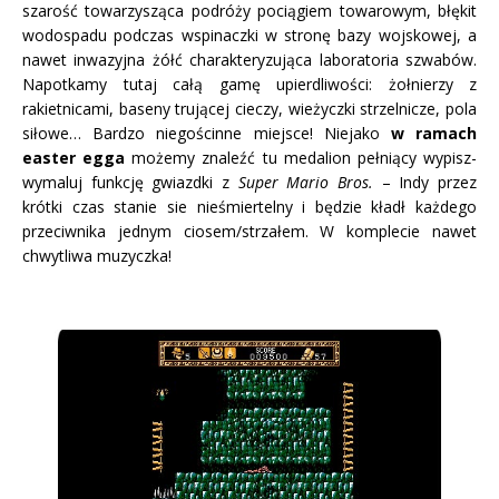
szarość towarzysząca podróży pociągiem towarowym, błękit
wodospadu podczas wspinaczki w stronę bazy wojskowej, a
nawet inwazyjna żółć charakteryzująca laboratoria szwabów.
Napotkamy tutaj całą gamę upierdliwości: żołnierzy z
rakietnicami, baseny trującej cieczy, wieżyczki strzelnicze, pola
siłowe… Bardzo niegościnne miejsce! Niejako
w ramach
easter egga
możemy znaleźć tu medalion pełniący wypisz-
wymaluj funkcję gwiazdki z
Super Mario Bros.
– Indy przez
krótki czas stanie sie nieśmiertelny i będzie kładł każdego
przeciwnika jednym ciosem/strzałem. W komplecie nawet
chwytliwa muzyczka!