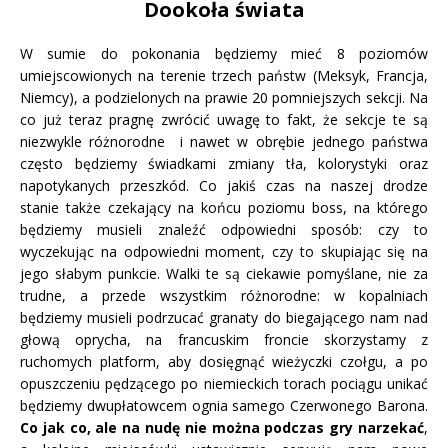
Dookoła świata
W sumie do pokonania będziemy mieć 8 poziomów
umiejscowionych na terenie trzech państw (Meksyk, Francja,
Niemcy), a podzielonych na prawie 20 pomniejszych sekcji. Na
co już teraz pragnę zwrócić uwagę to fakt, że sekcje te są
niezwykle różnorodne i nawet w obrębie jednego państwa
często będziemy świadkami zmiany tła, kolorystyki oraz
napotykanych przeszkód. Co jakiś czas na naszej drodze
stanie także czekający na końcu poziomu boss, na którego
będziemy musieli znaleźć odpowiedni sposób: czy to
wyczekując na odpowiedni moment, czy to skupiając się na
jego słabym punkcie. Walki te są ciekawie pomyślane, nie za
trudne, a przede wszystkim różnorodne: w kopalniach
będziemy musieli podrzucać granaty do biegającego nam nad
głową oprycha, na francuskim froncie skorzystamy z
ruchomych platform, aby dosięgnąć wieżyczki czołgu, a po
opuszczeniu pędzącego po niemieckich torach pociągu unikać
będziemy dwupłatowcem ognia samego Czerwonego Barona.
Co jak co, ale na nudę nie można podczas gry narzekać
,