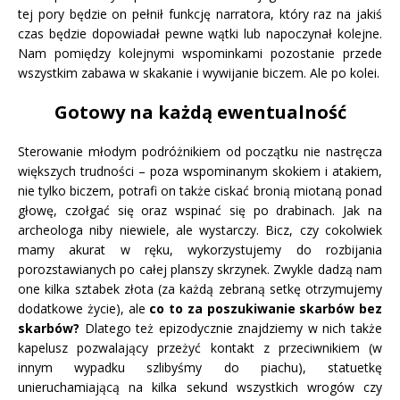
tej pory będzie on pełnił funkcję narratora, który raz na jakiś
czas będzie dopowiadał pewne wątki lub napoczynał kolejne.
Nam pomiędzy kolejnymi wspominkami pozostanie przede
wszystkim zabawa w skakanie i wywijanie biczem. Ale po kolei.
Gotowy na każdą ewentualność
Sterowanie młodym podróżnikiem od początku nie nastręcza
większych trudności – poza wspominanym skokiem i atakiem,
nie tylko biczem, potrafi on także ciskać bronią miotaną ponad
głowę, czołgać się oraz wspinać się po drabinach. Jak na
archeologa niby niewiele, ale wystarczy. Bicz, czy cokolwiek
mamy akurat w ręku, wykorzystujemy do rozbijania
porozstawianych po całej planszy skrzynek. Zwykle dadzą nam
one kilka sztabek złota (za każdą zebraną setkę otrzymujemy
dodatkowe życie), ale
co to za poszukiwanie skarbów bez
skarbów?
Dlatego też epizodycznie znajdziemy w nich także
kapelusz pozwalający przeżyć kontakt z przeciwnikiem (w
innym wypadku szlibyśmy do piachu), statuetkę
unieruchamiającą na kilka sekund wszystkich wrogów czy