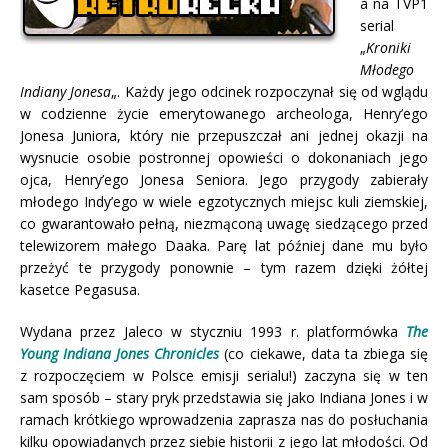
a na TVP1
serial
„
Kroniki
Młodego
Indiany Jonesa
„. Każdy jego odcinek rozpoczynał się od wglądu
w codzienne życie emerytowanego archeologa, Henry’ego
Jonesa Juniora, który nie przepuszczał ani jednej okazji na
wysnucie osobie postronnej opowieści o dokonaniach jego
ojca, Henry’ego Jonesa Seniora.
Jego przygody zabierały
młodego Indy’ego w wiele egzotycznych miejsc kuli ziemskiej,
co gwarantowało pełną, niezmąconą uwagę siedzącego przed
telewizorem małego Daaka. Parę lat później dane mu było
przeżyć te przygody ponownie – tym razem dzięki żółtej
kasetce Pegasusa.
Wydana przez Jaleco w styczniu 1993 r. platformówka
The
Young Indiana Jones Chronicles
(co ciekawe, data ta zbiega się
z rozpoczęciem w Polsce emisji serialu!) zaczyna się w ten
sam sposób – stary pryk przedstawia się jako Indiana Jones i w
ramach krótkiego wprowadzenia zaprasza nas do posłuchania
kilku opowiadanych przez siebie historii z jego lat młodości. Od