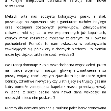
a kolejne miejscówki ustawicznie serwują nam nowe
rozwiązania.
Meksyk wita nas soczystą kolorystyką piasku i skał,
pozwalając na zapoznanie się z garniturem ruchów Indy’ego
oraz rodzajami dostępnych power-upów. Zdecydowanie
ciekawiej robi się za to we wspomnianych już kopalniach,
których mrok rozświetlić możemy zbieranymi tu i ówdzie
pochodniami. Pomoże to nam zwłaszcza w pokonywaniu
zawalających się półek czy ruchomych platform. Po ciemku
może być ciężko, także nie spać, zwiedzać!
We Francji dominuje z kolei wszechobecna wręcz zieleń. Jak to
na froncie wojennym, naszym głównym zmartwieniem są
pruscy wojacy, choć częstym zjawiskiem będzie także ogień
lotniczy, zdradliwe niewypały czy ulatniający się trujący gaz (na
który pomoże zastępująca kapelusz maska przeciwgazowa).
W jednej z sekcji będzie nam nawet dane wskoczyć na
motocykl i nieco nim poskakać!
Niemcy dla odmiany posiadają multum palet barw: stonowana