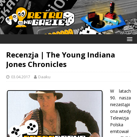
Recenzja | The Young Indiana
Jones Chronicles
03.04.2017
Daaku
W latach
90. nasza
niezastąpi
ona wtedy
Telewizja
Polska
emitował