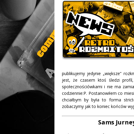
publikujemy jedynie „większe” rozk
jest, że czasem ktoś śledzi profi
społecznościówkami i nie ma zamiar
codziennie:P. Postanowiłem co miesi
chciałbym by była to forma strict
zobaczymy jak to koniec końców wyjd
Sams Jurney