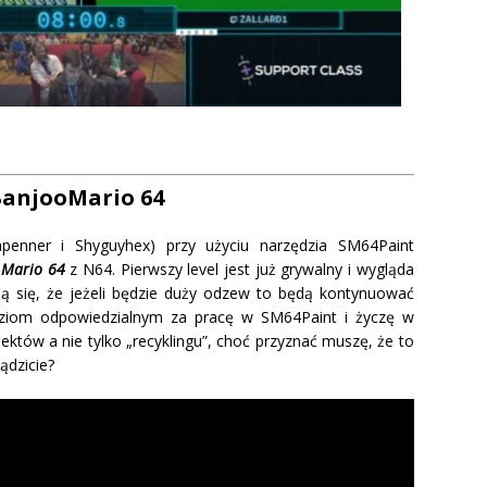
anjooMario 64
hpenner i Shyguyhex) przy użyciu narzędzia SM64Paint
 Mario 64
z N64. Pierwszy level jest już grywalny i wygląda
ą się, że jeżeli będzie duży odzew to będą kontynuować
ludziom odpowiedzialnym za pracę w SM64Paint i życzę w
jektów a nie tylko „recyklingu”, choć przyznać muszę, że to
ądzicie?