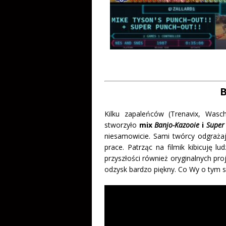
B
Kilku zapaleńców (Trenavix, Wasc
stworzyło
mix
Banjo-Kazooie
i
Super
niesamowicie. Sami twórcy odgrażaj
prace. Patrząc na filmik kibicuję 
przyszłości również oryginalnych pro
odzysk bardzo piękny. Co Wy o tym s