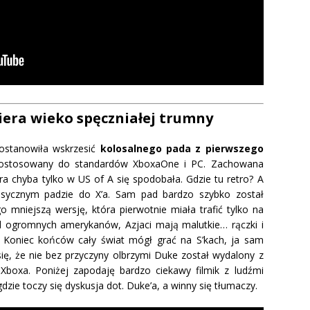
era wieko spęczniałej trumny
postanowiła wskrzesić
kolosalnego pada z pierwszego
ostosowany do standardów XboxaOne i PC. Zachowana
ra chyba tylko w US of A się spodobała. Gdzie tu retro? A
asycznym padzie do X’a. Sam pad bardzo szybko został
go mniejszą wersję, która pierwotnie miała trafić tylko na
d ogromnych amerykanów, Azjaci mają malutkie… rączki i
ę). Koniec końców cały świat mógł grać na S’kach, ja sam
się, że nie bez przyczyny olbrzymi Duke został wydalony z
 Xboxa. Poniżej zapodaję bardzo ciekawy filmik z ludźmi
dzie toczy się dyskusja dot. Duke’a, a winny się tłumaczy.