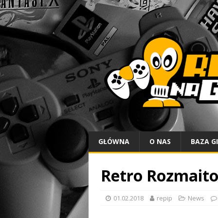
GŁÓWNA
O NAS
BAZA G
Retro Rozmaito
01.02.2018
repip
News