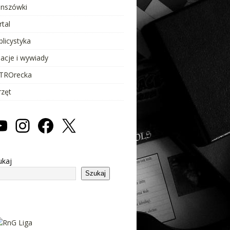
anszówki
rtal
blicystyka
lacje i wywiady
TROrecka
rzęt
ukaj
Szukaj