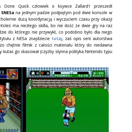
Done Quick człowiek o ksywce Zallard1 przeszedł
 SNESa
na jednym padzie podpiętym pod dwie konsole w
cholernie dużą koordynacją i wyczuciem czasu przy okazji
 Koleś ma niezłego skilla, bo nie dość że dwie gry na raz
adzie do którego nie przywykł, co podobno było dla niego
tytułu z NESa znajdziecie
tutaj
, zaś opis serii autorstwa
 chętnie filmik z całości materiału który do niedawna
ny kutas go skasował (czyżby słynna polityka Nintendo typu