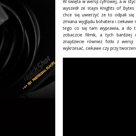
W święta w wersji cyfrowej, a w sty
wyszedł ze stajni Knights of Bytes
chce się uwierzyć że to odpali się
zmiana wyglądu bohatera i ciekawe m
tego co się tam wyprawia, a do t
zobaczcie filmik, a tych bardzie
znajdziecie również fotki z wersji 
wykrzesać, ciekawe czy przy tworzeni