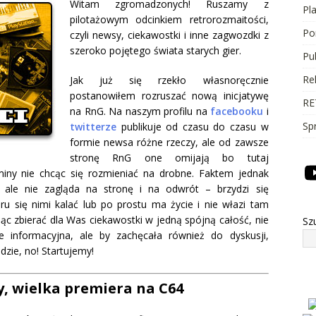
Witam zgromadzonych! Ruszamy z
Pl
pilotażowym odcinkiem retrorozmaitości,
Po
czyli newsy, ciekawostki i inne zagwozdki z
szeroko pojętego świata starych gier.
Pu
Re
Jak już się rzekło własnoręcznie
postanowiłem rozruszać nową inicjatywę
RE
na RnG. Na naszym profilu na
facebooku
i
Sp
twitterze
publikuje od czasu do czasu w
formie newsa różne rzeczy, ale od zawsze
stronę RnG one omijają bo tutaj
miny nie chcąc się rozmieniać na drobne. Faktem jednak
l, ale nie zagląda na stronę i na odwrót – brzydzi się
u się nimi kalać lub po prostu ma życie i nie włazi tam
ąc zbierać dla Was ciekawostki w jedną spójną całość, nie
Sz
e informacyjna, ale by zachęcała również do dyskusji,
zie, no! Startujemy!
, wielka premiera na C64