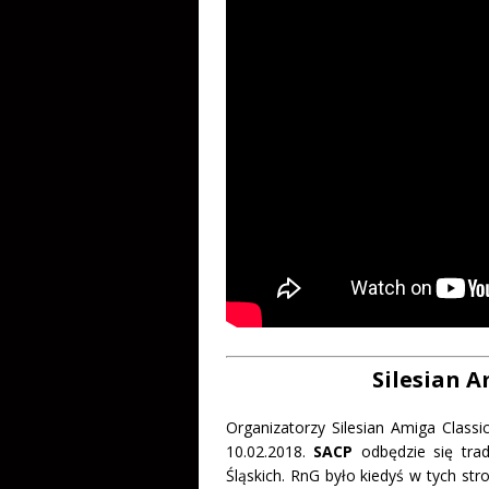
Silesian A
Organizatorzy Silesian Amiga Classic
10.02.2018.
SACP
odbędzie się tra
Śląskich. RnG było kiedyś w tych st