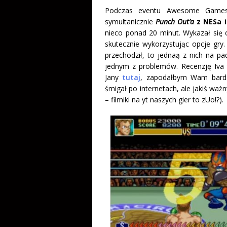
Podczas eventu Awesome Games 
symultanicznie
Punch Out’a
z NESa i
nieco ponad 20 minut. Wykazał się 
skutecznie wykorzystując opcje gry.
przechodził, to jednaą z nich na p
jednym z problemów. Recenzję Iva 
Jany
tutaj
, zapodałbym Wam bardzo
śmigał po internetach, ale jakiś waż
– filmiki na yt naszych gier to zUo!?).