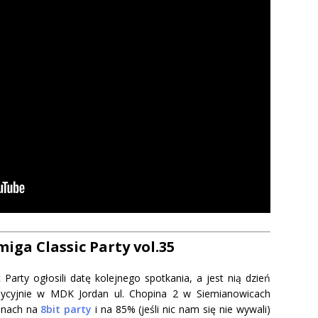
miga Classic Party vol.35
 Party ogłosili datę kolejnego spotkania, a jest nią dzień
dycyjnie w MDK Jordan ul. Chopina 2 w Siemianowicach
ronach na
8bit party
i na 85% (jeśli nic nam się nie wywali)