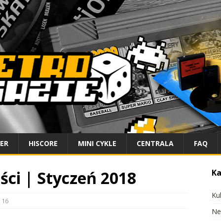
IER
HISCORE
MINI CYKLE
CENTRALA
FAQ
ści | Styczeń 2018
Ka
Ku
16
Ne