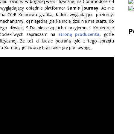
czniu również w bogatej wersji fizycznej na Commodore 64
 wyglądający obłędnie platformer
Sam’s Journey
. Aż nie
 na C64! Kolorowa grafika, ładnie wyglądające poziomy,
echanizmy, oj niejedna gierka indie dziś nie ma startu do
ego dźwięki SIDa pieszczą ucho przyjemnie. Koniecznie
P
j dociekliwych zapraszam na
stronę producenta
, gdzie
fizycznej. Że też ci ludzie potrafią tyle z tego sprzętu
u Komody jej twórcy brali takie gry pod uwagę.