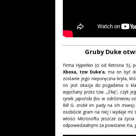
Gruby Duke otwi
Firma Hyperkin (ci od Retrona 5), 
Xboxa, tzw Duke’a
, ma on być d
zostanie jego nieporęczna bryła, któ
no jest okazja do pogadania o kl
wypchany przez tzw. „S’kę”, czyli je
rynek japoński (bo w odróżnieniu o
Bill G. zrobił im pady na ich miar
osobiście gram na niej i wydaje mi 
włości Microsoftu jeszcze za życia
odpowiedzialnymi za powstanie X’a, g