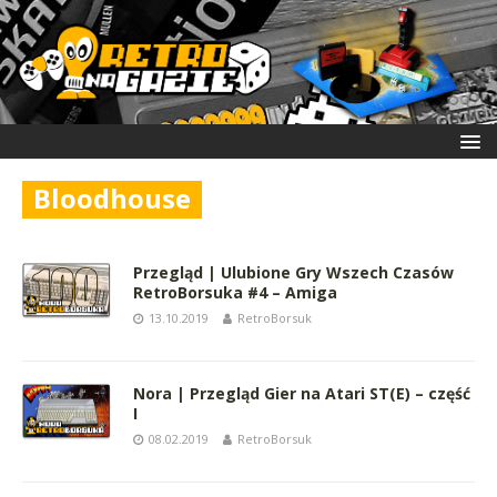
Bloodhouse
Przegląd | Ulubione Gry Wszech Czasów
RetroBorsuka #4 – Amiga
13.10.2019
RetroBorsuk
Nora | Przegląd Gier na Atari ST(E) – część
I
08.02.2019
RetroBorsuk