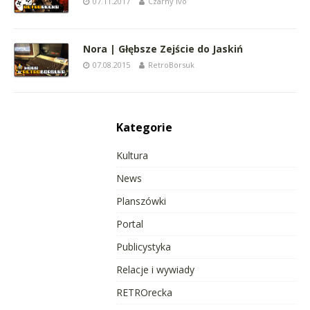
07.11.2017
Czarny Ivo
Nora | Głębsze Zejście do Jaskiń
07.08.2015
RetroBorsuk
Kategorie
Kultura
News
Planszówki
Portal
Publicystyka
Relacje i wywiady
RETROrecka