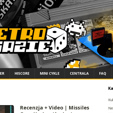
IER
HISCORE
MINI CYKLE
CENTRALA
FAQ
Ka
Ku
Recenzja + Video | Missiles
Ne