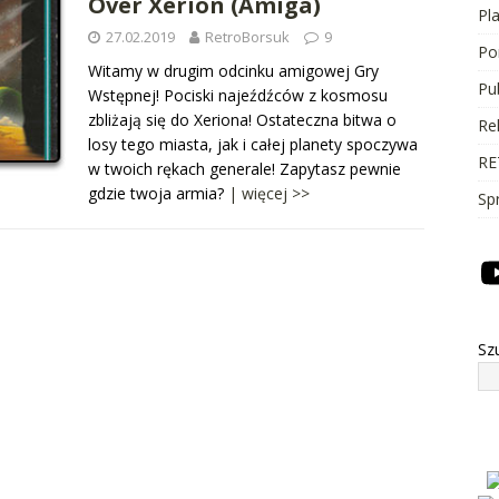
Over Xerion (Amiga)
Pl
27.02.2019
RetroBorsuk
9
Po
Witamy w drugim odcinku amigowej Gry
Pu
Wstępnej! Pociski najeźdźców z kosmosu
zbliżają się do Xeriona! Ostateczna bitwa o
Re
losy tego miasta, jak i całej planety spoczywa
RE
w twoich rękach generale! Zapytasz pewnie
gdzie twoja armia?
| więcej >>
Sp
Sz