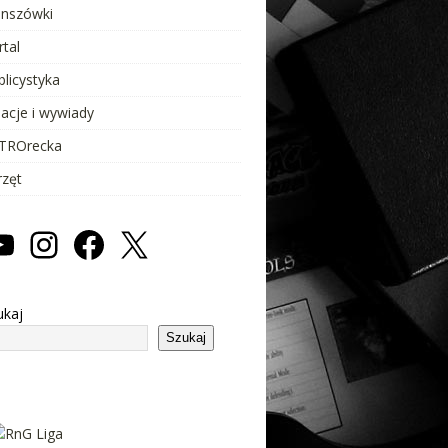
anszówki
rtal
blicystyka
lacje i wywiady
TROrecka
rzęt
ukaj
Szukaj