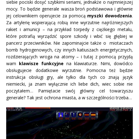
siebie pociski dosyć szybkimi seriami, jednakże o najmniejszej
mocy. To będzie generale wasza broń podstawowa i głównie
jej celownikiem operujecie za pomocą
myszki dowodzenia
.
Za artylerię wspierającą robią inne wyrzutnie najróżniejszych
rakiet i amunicji – na przykład torpedy z ciężkiego metalu,
które potrafią wyrządzić spore szkody i wbić się głębiej w
pancerz przeciwników. Nie zapominajcie także o miotaczach
bomb hydrogenowych, czy innych katiuszach energetycznych,
rozdzierających wroga na atomy – i tutaj z pomocą przyjdą
wam
klawisze funkcyjne
na klawiaturze. Nimi, dowódco
obsługujecie dodatkowe wyrzutnie. Pomocna też będzie
instrukcja obsługi gry, ale tylko dla tych co znają język
niemiecki, ja znam wyłącznie ich liebe dich, wiec sobie nie
poczytałem… Pamiętacie swój główny cel towarzyszu
generale? Tak jest ochrona miasta, a w szczególności trzeba…