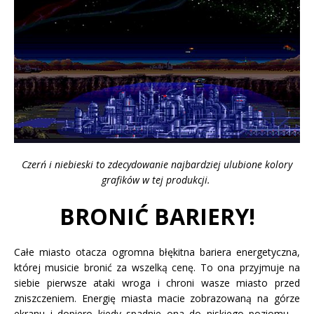
Czerń i niebieski to zdecydowanie najbardziej ulubione kolory
grafików w tej produkcji.
BRONIĆ BARIERY!
Całe miasto otacza ogromna błękitna bariera energetyczna,
której musicie bronić za wszelką cenę. To ona przyjmuje na
siebie pierwsze ataki wroga i chroni wasze miasto przed
zniszczeniem. Energię miasta macie zobrazowaną na górze
ekranu i dopiero kiedy spadnie ona do niskiego poziomu –