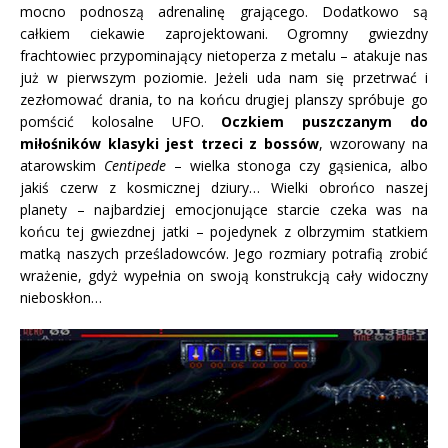
mocno podnoszą adrenalinę grającego. Dodatkowo są
całkiem ciekawie zaprojektowani. Ogromny gwiezdny
frachtowiec przypominający nietoperza z metalu – atakuje nas
już w pierwszym poziomie. Jeżeli uda nam się przetrwać i
zezłomować drania, to na końcu drugiej planszy spróbuje go
pomścić kolosalne UFO.
Oczkiem puszczanym do
miłośników klasyki jest trzeci z bossów
, wzorowany na
atarowskim
Centipede
– wielka stonoga czy gąsienica, albo
jakiś czerw z kosmicznej dziury… Wielki obrońco naszej
planety – najbardziej emocjonujące starcie czeka was na
końcu tej gwiezdnej jatki – pojedynek z olbrzymim statkiem
matką naszych prześladowców. Jego rozmiary potrafią zrobić
wrażenie, gdyż wypełnia on swoją konstrukcją cały widoczny
nieboskłon…