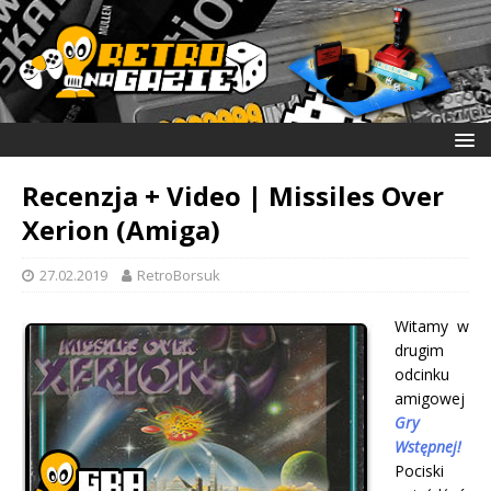
Recenzja + Video | Missiles Over
Xerion (Amiga)
27.02.2019
RetroBorsuk
Witamy w
drugim
odcinku
amigowej
Gry
Wstępnej!
Pociski