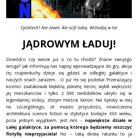
Cycletech? Nie znam. Ale scifi lubię. Wchodzę w to!
JĄDROWYM ŁADUJ!
Dowódco czy wiecie już o co tu chodzi? Znacie swojego
wroga? Jak informują nas napisy wprowadzające do gry, akcja
tej rozpierduchy dzieje się gdzieś w odległej galaktyce i
naszych snach zarazem… O już mi się podoba! Przerażający
kosmici zaatakowali błękitną planetę Xeron, wybili większość
jej mieszkańców i tylko 2 000 niedobitków ukryło się w
legendarnej stolicy, złotym mieście Xerion. Nie byłoby w niej
nic szczególnego, ot miasto przyszłości, nowoczesna
architektura science fiction w stylistyce bodajże XXII wieku,
poza jednym wyjątkiem. Jest nim –
największe działo w
całej galaktyce, za pomocą którego będziemy niszczyć
flotyllę nieprzyjaciela!
No – taką deskę ratunku to ja