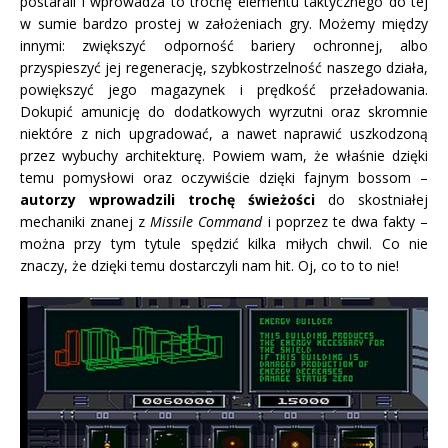
postarali i wprowadza to trochę elementu taktycznego do tej
w sumie bardzo prostej w założeniach gry. Możemy między
innymi: zwiększyć odporność bariery ochronnej, albo
przyspieszyć jej regenerację, szybkostrzelność naszego działa,
powiększyć jego magazynek i prędkość przeładowania.
Dokupić amunicję do dodatkowych wyrzutni oraz skromnie
niektóre z nich upgradować, a nawet naprawić uszkodzoną
przez wybuchy architekturę. Powiem wam, że właśnie dzięki
temu pomysłowi oraz oczywiście dzięki fajnym bossom –
autorzy wprowadzili trochę świeżości
do skostniałej
mechaniki znanej z
Missile Command
i poprzez te dwa fakty –
można przy tym tytule spędzić kilka miłych chwil. Co nie
znaczy, że dzięki temu dostarczyli nam hit. Oj, co to to nie!