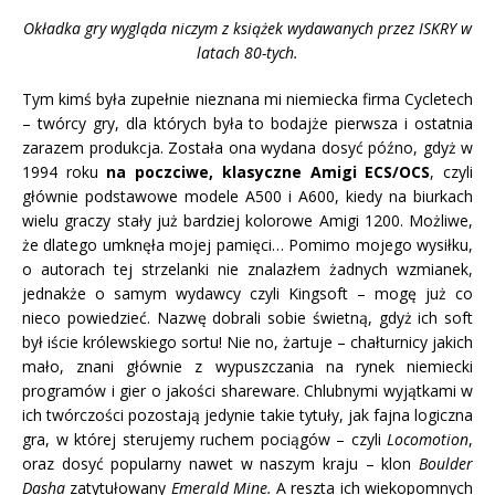
Okładka gry wygląda niczym z książek wydawanych przez ISKRY w
latach 80-tych.
Tym kimś była zupełnie nieznana mi niemiecka firma Cycletech
– twórcy gry, dla których była to bodajże pierwsza i ostatnia
zarazem produkcja. Została ona wydana dosyć późno, gdyż w
1994 roku
na poczciwe, klasyczne Amigi ECS/OCS
, czyli
głównie podstawowe modele A500 i A600, kiedy na biurkach
wielu graczy stały już bardziej kolorowe Amigi 1200. Możliwe,
że dlatego umknęła mojej pamięci… Pomimo mojego wysiłku,
o autorach tej strzelanki nie znalazłem żadnych wzmianek,
jednakże o samym wydawcy czyli Kingsoft – mogę już co
nieco powiedzieć. Nazwę dobrali sobie świetną, gdyż ich soft
był iście królewskiego sortu! Nie no, żartuje – chałturnicy jakich
mało, znani głównie z wypuszczania na rynek niemiecki
programów i gier o jakości shareware. Chlubnymi wyjątkami w
ich twórczości pozostają jedynie takie tytuły, jak fajna logiczna
gra, w której sterujemy ruchem pociągów – czyli
Locomotion
,
oraz dosyć popularny nawet w naszym kraju – klon
Boulder
Dasha
zatytułowany
Emerald Mine.
A reszta ich wiekopomnych