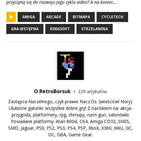
przyczyną się do rozwoju jego cyklu video? A na koniec…
AMIGA
ARCADE
BITMAPA
CYCLETECH
GRA WSTĘPNA
KINGSOFT
STRZELANINA
O RetroBorsuk
229 artykułów
Zastępca Naczelnego, czyli prawie Nacz.Os. (właściciel Nory).
Ulubione gatunki: wszystkie dobre gry! Z naciskiem na: akcja-
przygoda, platformery, rpg, shmupy, run’n gun, salonówki.
Posiadane platformy: Atari 800xl, C64, Amiga CD32, SNES,
SMD, Jaguar, PSX, PS2, PS3, PS4, PSP, XboX, X360, WiiU, GC,
DC, GBA, Game Gear.