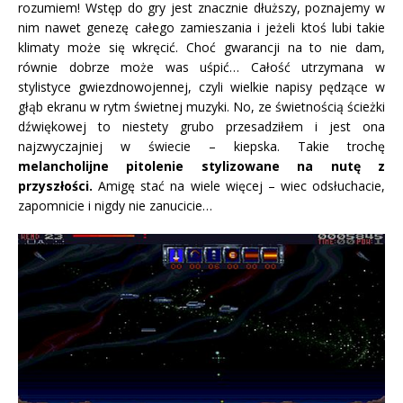
rozumiem! Wstęp do gry jest znacznie dłuższy, poznajemy w
nim nawet genezę całego zamieszania i jeżeli ktoś lubi takie
klimaty może się wkręcić. Choć gwarancji na to nie dam,
równie dobrze może was uśpić… Całość utrzymana w
stylistyce gwiezdnowojennej, czyli wielkie napisy pędzące w
głąb ekranu w rytm świetnej muzyki. No, ze świetnością ścieżki
dźwiękowej to niestety grubo przesadziłem i jest ona
najzwyczajniej w świecie – kiepska. Takie trochę
melancholijne pitolenie stylizowane na nutę z
przyszłości.
Amigę stać na wiele więcej – wiec odsłuchacie,
zapomnicie i nigdy nie zanucicie…