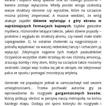
bariera zostaje wyłączona. Wtedy pociski wroga uszkodzą
wasze struktury obronne czy wyrzutnie, które na szczęście
można później zreperować. A musicie wiedzieć, że wróg
atakuje zajadle!
Głównie wylatując z góry ekranu w
najróżniejszych formacjach bojowych.
Szybkie gwiezdne
myśliwce, różnorodne latające talerze, jakieś dziwne pojazdy –
podobne z wyglądu do struktury atomu, czy nawet małe statki
szpiegowskie. O, te ostatnie cholerniki są najgroźniejsze –
potrafią wylądować na waszej niebieskiej tarczy i cichaczem ją
wyłączyć. Zdejmujcie najpierw tych małych paskudników!
Oczywiście wszystkie statki strzelają do nas różnistą amunicją,
zrzucają bomby i inny złom, który na szczęście także możemy
zestrzelić. Uwijać więc trzeba się jak w ukropie, nie zdejmować
palca ze spustu i pomagać mocniejszą artylerią.
Generale nie popadajcie jednak w samozachwyt nad swoimi
umiejętnościami… Trzeba pochwalić autorów gry za
wprowadzenie do rozgrywki
gargantuicznych bossów
,
którzy próbują obrócić w perzynę naszą metropolię na końcu
każdego etapu. Dodają oni sporo kolorytu do rozgrywki i