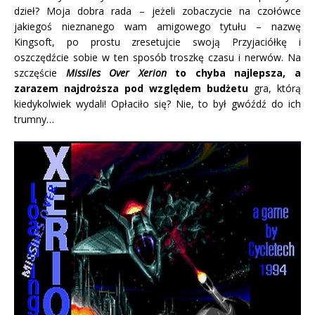
dzieł? Moja dobra rada – jeżeli zobaczycie na czołówce
jakiegoś nieznanego wam amigowego tytułu – nazwę
Kingsoft, po prostu zresetujcie swoją Przyjaciółkę i
oszczędźcie sobie w ten sposób troszkę czasu i nerwów. Na
szczęście
Missiles Over Xerion
to chyba najlepsza, a
zarazem najdroższa pod względem budżetu
gra, którą
kiedykolwiek wydali! Opłaciło się? Nie, to był gwóźdź do ich
trumny…