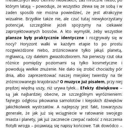
którym latają – powoduje, że wszystko zlewa się ze sobą i w
żaden sposób nie można powiedzieć, że jest atrakcyjne
wizualnie. Brzydkie także nie, ale czuć tutaj niewykorzystany
potencjał, szczególnie jeżeli spojrzymy na ciekawie
zaprojektowanych bossów. A kto wymyślił, żeby wszystkie
plansze były praktycznie identyczne
i rozgrywały się w
nocy? Horyzont walki w każdym etapie to po prostu
rozgwieżdżone niebo, zróżnicowane tylko jakąś planetą,
mgławicą, czy dalekim gwiazdozbiorem. Na pierwszy rzut oka
różnice pomiędzy poziomami są tylko kosmetyczne i
powodują wielkie znużenie. Nie dało się zrobić chociażby pór
dnia, albo zaprezentować naszej miejskiej twierdzy na tle
zróżnicowanego krajobrazu?
O muzyce już pisałem
, przy niej
prędzej więdną uszy, niż urywa tyłek…
Efekty dźwiękowe
–
są jak najbardziej obecne, ze szczególnym wyróżnieniem:
fajnego odgłosu pikowania samolotów i kiepskich dźwięków
jakichkolwiek wystrzałów. A najlepszy jest fakt, towarzyszu
generale, że jak już się wciągniecie w ratowanie swojego
miasta i planety, jak już zaczniecie czerpać radość z niszczenia
flotylli wroga – pojawiają się napisy końcowe. Tak dowódco –