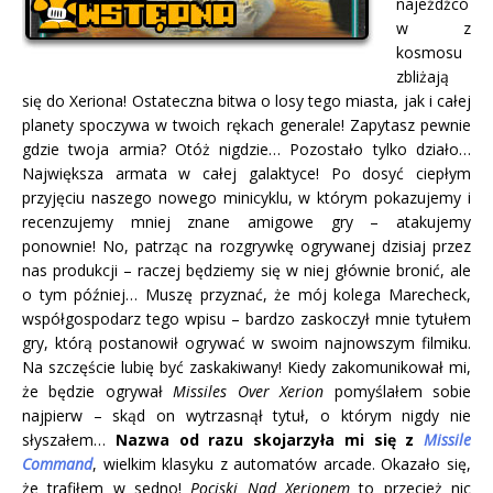
najeźdźcó
w z
kosmosu
zbliżają
się do Xeriona! Ostateczna bitwa o losy tego miasta, jak i całej
planety spoczywa w twoich rękach generale! Zapytasz pewnie
gdzie twoja armia? Otóż nigdzie… Pozostało tylko działo…
Największa armata w całej galaktyce!
Po dosyć ciepłym
przyjęciu naszego nowego minicyklu, w którym pokazujemy i
recenzujemy mniej znane amigowe gry – atakujemy
ponownie! No, patrząc na rozgrywkę ogrywanej dzisiaj przez
nas produkcji – raczej będziemy się w niej głównie bronić, ale
o tym później… Muszę przyznać, że mój kolega Marecheck,
współgospodarz tego wpisu – bardzo zaskoczył mnie tytułem
gry, którą postanowił ogrywać w swoim najnowszym filmiku.
Na szczęście lubię być zaskakiwany! Kiedy zakomunikował mi,
że będzie ogrywał
Missiles Over Xerion
pomyślałem sobie
najpierw – skąd on wytrzasnął tytuł, o którym nigdy nie
słyszałem…
Nazwa od razu skojarzyła mi się z
Missile
Command
, wielkim klasyku z automatów arcade. Okazało się,
że trafiłem w sedno!
Pociski Nad Xerionem
to przecież nic