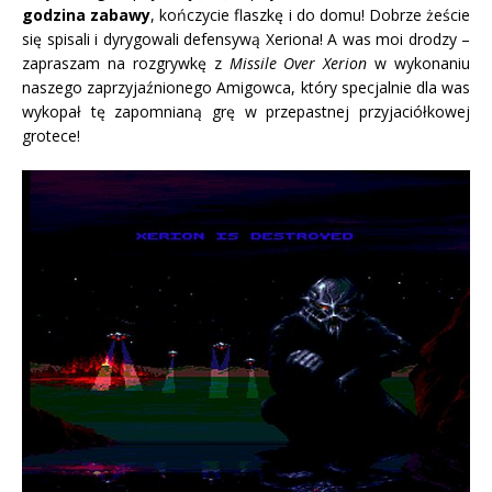
godzina zabawy
, kończycie flaszkę i do domu! Dobrze żeście
się spisali i dyrygowali defensywą Xeriona! A was moi drodzy –
zapraszam na rozgrywkę z
Missile Over Xerion
w wykonaniu
naszego zaprzyjaźnionego Amigowca, który specjalnie dla was
wykopał tę zapomnianą grę w przepastnej przyjaciółkowej
grotece!