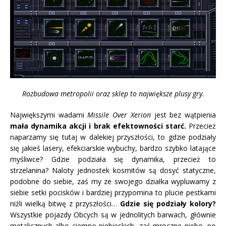
Rozbudowa metropolii oraz sklep to największe plusy gry.
Największymi wadami
Missile Over Xerion
jest bez wątpienia
mała dynamika akcji i brak efektowności starć.
Przecież
naparzamy się tutaj w dalekiej przyszłości, to gdzie podziały
się jakieś lasery, efekciarskie wybuchy, bardzo szybko latające
myśliwce? Gdzie podziała się dynamika, przecież to
strzelanina? Naloty jednostek kosmitów są dosyć statyczne,
podobne do siebie, zaś my ze swojego działka wypluwamy z
siebie setki pocisków i bardziej przypomina to plucie pestkami
niźli wielką bitwę z przyszłości…
Gdzie się podziały kolory?
Wszystkie pojazdy Obcych są w jednolitych barwach, głównie
metalicznych albo ciemno niebieskich, zaś mroczne niebo, po