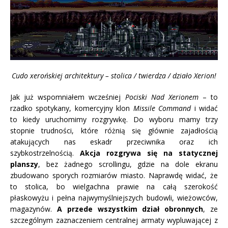
Cudo xerońskiej
architektury – stolica / twierdza / działo Xerion!
Jak już wspomniałem wcześniej
Pociski Nad Xerionem
– to
rzadko spotykany, komercyjny klon
Missile Command
i widać
to kiedy uruchomimy rozgrywkę. Do wyboru mamy trzy
stopnie trudności, które różnią się głównie zajadłością
atakujących nas eskadr przeciwnika oraz ich
szybkostrzelnością.
Akcja rozgrywa się na statycznej
planszy
, bez żadnego scrollingu, gdzie na dole ekranu
zbudowano sporych rozmiarów miasto. Naprawdę widać, że
to stolica, bo wielgachna prawie na całą szerokość
płaskowyżu i pełna najwymyślniejszych budowli, wieżowców,
magazynów.
A przede wszystkim dział obronnych
, ze
szczególnym zaznaczeniem centralnej armaty wypluwającej z