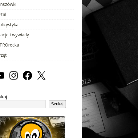
anszówki
rtal
blicystyka
lacje i wywiady
TROrecka
rzęt
ukaj
Szukaj