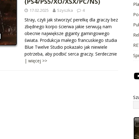
(PS4/PS5/XO/XSX/PC/NS)
Pl
17.02.2025
Szyszka
4
Po
Stray, czyli jak stworzyć perełkę dla graczy bez
Pu
zbędnego korpo ścierwa jakie serwują nam
obecnie największe giganty gamingowego
Re
świata. Produkcja małego francuskiego studia
RE
Blue Twelve Studio pokazało jak niewiele
potrzeba, aby podbić serca graczy. Serdecznie
Sp
| więcej >>
Sz