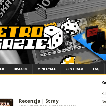
IER
HISCORE
MINI CYKLE
CENTRALA
FAQ
Ka
Ku
Recenzja | Stray
Ne