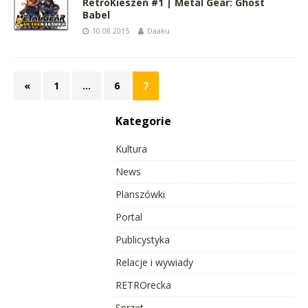
RetroKieszeń #1 | Metal Gear: Ghost
Babel
10.08.2015
Daaku
«
1
…
6
7
Kategorie
Kultura
News
Planszówki
Portal
Publicystyka
Relacje i wywiady
RETROrecka
Sprzęt