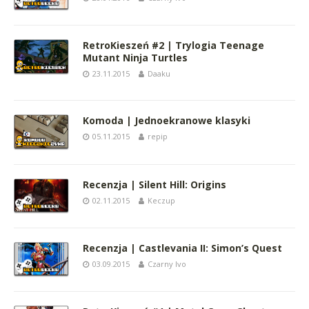
RetroKieszeń #2 | Trylogia Teenage
Mutant Ninja Turtles
23.11.2015
Daaku
Komoda | Jednoekranowe klasyki
05.11.2015
repip
Recenzja | Silent Hill: Origins
02.11.2015
Keczup
Recenzja | Castlevania II: Simon’s Quest
03.09.2015
Czarny Ivo