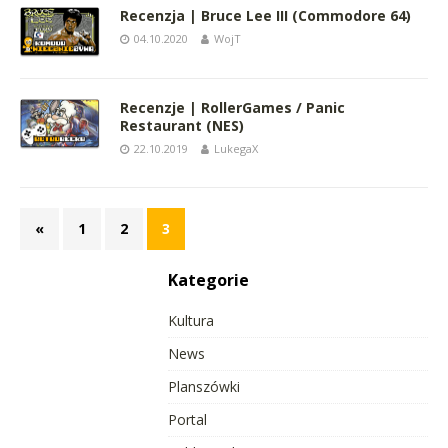
Recenzja | Bruce Lee III (Commodore 64)
04.10.2020
WojT
Recenzje | RollerGames / Panic
Restaurant (NES)
22.10.2019
LukegaX
«
1
2
3
Kategorie
Kultura
News
Planszówki
Portal