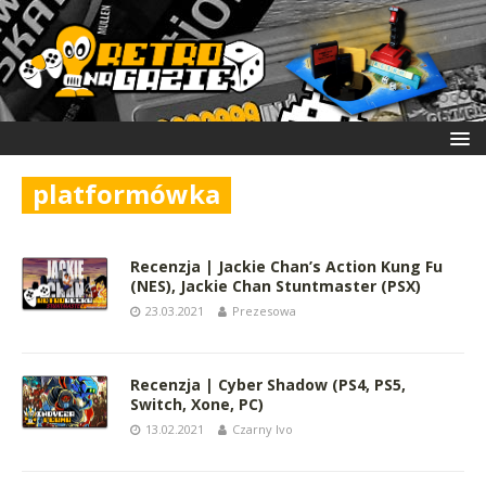
platformówka
Recenzja | Jackie Chan’s Action Kung Fu
(NES), Jackie Chan Stuntmaster (PSX)
23.03.2021
Prezesowa
Recenzja | Cyber Shadow (PS4, PS5,
Switch, Xone, PC)
13.02.2021
Czarny Ivo