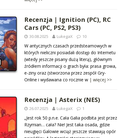
Recenzja | Ignition (PC), RC
Cars (PC, PS2, PS3)
30.08.2025
LukegaX
10
W antycznych czasach przedsteamowych w
których nieliczni posiadali dostęp do Internetu
(wtedy jeszcze pisany dużą literą), głównym
źródłem informacji o grach była: prasa growa,
e-ziny oraz (stworzona przez zespół Gry-
Online i wydawana co rocznie w
| więcej >>
Recenzja | Asterix (NES)
26.07.2025
LukegaX
1
„Jest rok 50 p.n.e. Cała Galia podbita jest przez
Rzymian… cała? Nie! Jest taka osada, gdzie
nieugięci Galowie wciąż jeszcze stawiają opór