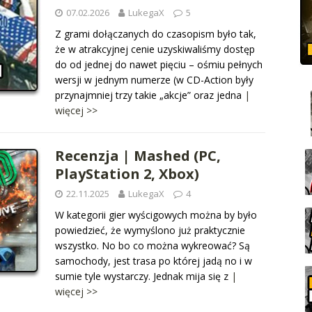
07.02.2026
LukegaX
5
Z grami dołączanych do czasopism było tak,
że w atrakcyjnej cenie uzyskiwaliśmy dostęp
do od jednej do nawet pięciu – ośmiu pełnych
wersji w jednym numerze (w CD-Action były
przynajmniej trzy takie „akcje” oraz jedna
|
więcej >>
Recenzja | Mashed (PC,
PlayStation 2, Xbox)
22.11.2025
LukegaX
4
W kategorii gier wyścigowych można by było
powiedzieć, że wymyślono już praktycznie
wszystko. No bo co można wykreować? Są
samochody, jest trasa po której jadą no i w
sumie tyle wystarczy. Jednak mija się z
|
więcej >>