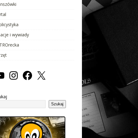
anszówki
rtal
blicystyka
lacje i wywiady
TROrecka
rzęt
ukaj
Szukaj