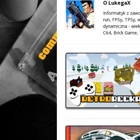
O LukegaX
Informatyk z zawo
run, FPSy, TPSy, w
dynamiczna - wie
C64, Brick Game,