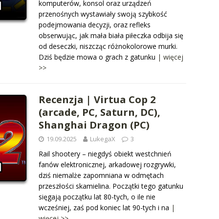
komputerów, konsol oraz urządzeń
przenośnych wystawiały swoją szybkość
podejmowania decyzji, oraz refleks
obserwując, jak mała biała piłeczka odbija się
od deseczki, niszcząc różnokolorowe murki.
Dziś będzie mowa o grach z gatunku
| więcej
>>
Recenzja | Virtua Cop 2
(arcade, PC, Saturn, DC),
Shanghai Dragon (PC)
19.09.2025
LukegaX
3
Rail shootery – niegdyś obiekt westchnień
fanów elektronicznej, arkadowej rozgrywki,
dziś niemalże zapomniana w odmętach
przeszłości skamielina. Początki tego gatunku
sięgają początku lat 80-tych, o ile nie
wcześniej, zaś pod koniec lat 90-tych i na
|
więcej >>