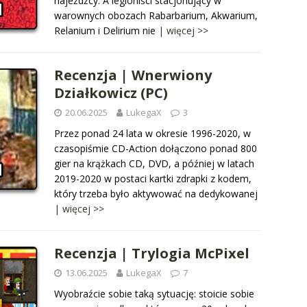
najeźdźcy. A legioniści stacjonujący w
warownych obozach Rabarbarium, Akwarium,
Relanium i Delirium nie
| więcej >>
Recenzja | Wnerwiony
Działkowicz (PC)
20.06.2025
LukegaX
3
Przez ponad 24 lata w okresie 1996-2020, w
czasopiśmie CD-Action dołączono ponad 800
gier na krążkach CD, DVD, a później w latach
2019-2020 w postaci kartki zdrapki z kodem,
który trzeba było aktywować na dedykowanej
| więcej >>
Recenzja | Trylogia McPixel
13.06.2025
LukegaX
7
Wyobraźcie sobie taką sytuację: stoicie sobie