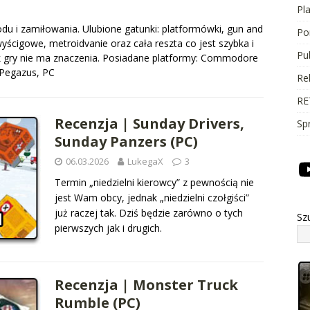
Pl
du i zamiłowania. Ulubione gatunki: platformówki, gun and
Po
yścigowe, metroidvanie oraz cała reszta co jest szybka i
Pu
k gry nie ma znaczenia. Posiadane platformy: Commodore
 Pegazus, PC
Re
RE
Recenzja | Sunday Drivers,
Sp
Sunday Panzers (PC)
06.03.2026
LukegaX
3
Termin „niedzielni kierowcy” z pewnością nie
jest Wam obcy, jednak „niedzielni czołgiści”
już raczej tak. Dziś będzie zarówno o tych
Sz
pierwszych jak i drugich.
Recenzja | Monster Truck
Rumble (PC)