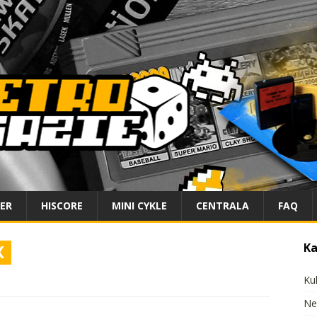
IER
HISCORE
MINI CYKLE
CENTRALA
FAQ
X
Ka
Ku
Ne