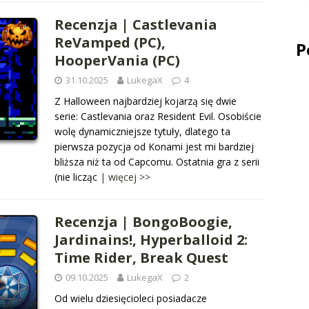
Recenzja | Castlevania
ReVamped (PC),
P
HooperVania (PC)
31.10.2025
LukegaX
4
Z Halloween najbardziej kojarzą się dwie
serie: Castlevania oraz Resident Evil. Osobiście
wolę dynamiczniejsze tytuły, dlatego ta
pierwsza pozycja od Konami jest mi bardziej
bliższa niż ta od Capcomu. Ostatnia gra z serii
(nie licząc
| więcej >>
Recenzja | BongoBoogie,
Jardinains!, Hyperballoid 2:
Time Rider, Break Quest
09.10.2025
LukegaX
2
Od wielu dziesięcioleci posiadacze