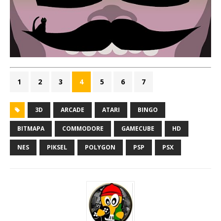
1
2
3
4
5
6
7
3D
ARCADE
ATARI
BINGO
BITMAPA
COMMODORE
GAMECUBE
HD
NES
PIKSEL
POLYGON
PSP
PSX