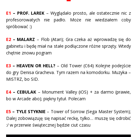
E1
– PROF. LAREK
– Wyglądało prosto, ale ostatecznie nic z
profesorowatych nie padło. Może nie wiedziałem coby
spróbować :)
E2
– MALARZ
– Flob (Atari); Gra czeka aż wprowadzę się do
gabinetu i będę miał na stałe podłączone różne sprzęty. Wtedy
chętnie znowu pogram
E3
– HEAVEN OR HELL?
– Old Tower (C64) Kolejne podejście
do gry Denisa Gracheva. Tym razem na komodorku. Muzyka –
MISTRZ, bo SID.
E4
– CEBULAK
– Monument Valley (iOS) + za darmo (prawie,
bo w Arcade abo); piękny tytuł. Polecam
E5
– TYLE STYKNIE
– Tower of Sorrow (Sega Master System);
Dalej zobowiązuję się napisać reckę, tylko… muszę się odrobić
:/ w przerwie świątecznej będzie ciut czasu