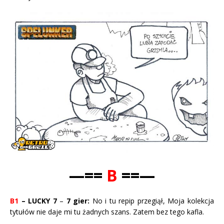
—==
B
==—
B1
– LUCKY 7
–
7 gier:
No i tu repip przegiął, Moja kolekcja
tytułów nie daje mi tu żadnych szans. Zatem bez tego kafla.