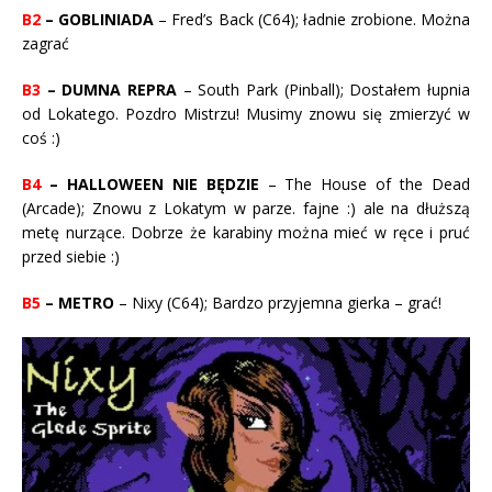
B2
– GOBLINIADA
– Fred’s Back (C64); ładnie zrobione. Można
zagrać
B3
– DUMNA REPRA
– South Park (Pinball); Dostałem łupnia
od Lokatego. Pozdro Mistrzu! Musimy znowu się zmierzyć w
coś :)
B4
– HALLOWEEN NIE BĘDZIE
– The House of the Dead
(Arcade); Znowu z Lokatym w parze. fajne :) ale na dłuższą
metę nurzące. Dobrze że karabiny można mieć w ręce i pruć
przed siebie :)
B5
– METRO
– Nixy (C64); Bardzo przyjemna gierka – grać!