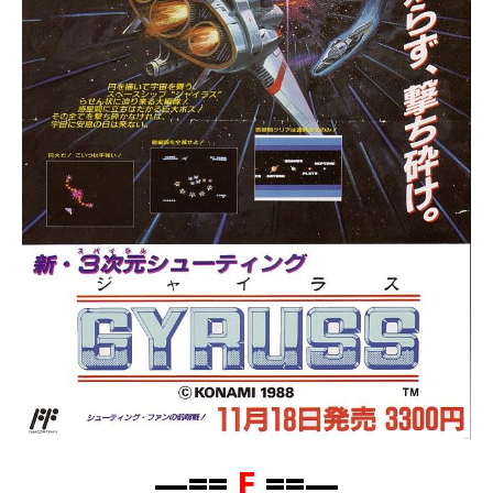
—==
E
==—