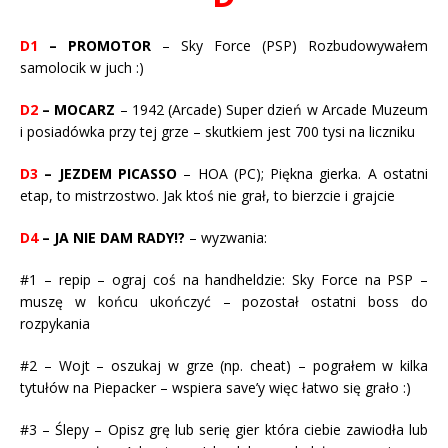
D1
– PROMOTOR
– Sky Force (PSP) Rozbudowywałem
samolocik w juch :)
D2
– MOCARZ
– 1942 (Arcade) Super dzień w Arcade Muzeum
i posiadówka przy tej grze – skutkiem jest 700 tysi na liczniku
D3
– JEZDEM PICASSO
– HOA (PC); Piękna gierka. A ostatni
etap, to mistrzostwo. Jak ktoś nie grał, to bierzcie i grajcie
D4
– JA NIE DAM RADY!?
– wyzwania:
#1 – repip – ograj coś na handheldzie: Sky Force na PSP –
muszę w końcu ukończyć – pozostał ostatni boss do
rozpykania
#2 – Wojt – oszukaj w grze (np. cheat) – pograłem w kilka
tytułów na Piepacker – wspiera save’y więc łatwo się grało :)
#3 – Ślepy – Opisz grę lub serię gier która ciebie zawiodła lub