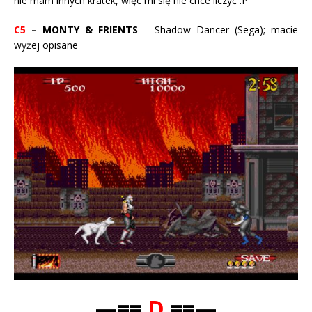
nie mam innych kratek, więc mi się nie chce liczyć :P
C5
– MONTY & FRIENTS
– Shadow Dancer (Sega); macie
wyżej opisane
—==
D
==—