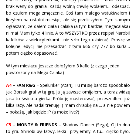
brak weny do grania. Każdą wolną chwilę wolałem… odespać,
bo czułem mega zmęczenie. Coś tam małego wstukiwałem i
liczyłem na ostatni miesiąc, ale się przeliczyłem. Tym samym
ogłaszam, że dałem ciała i calaka (a tym bardziej megacalaka)
ni ma! Mam tylko 4 linie. A to WSZYSTKO przez repipa! Narobił
kafelków z wielocyferkami i nie szło tego uzbierać. Proszę w
kolejnej edycji nie przesadzać z tymi 666 czy 777 bo kurła…
potem ciężko dopasować.
W tym miesiącu jeszcze dołożyłem 3 kafle (z czego jeden
powtórzony na Mega Calaka)
A4
– FAN R&G
– Spelunker (Atari); Tu mi się bardzo spodobało
jak Borsuk grał w tą grę. Ja ją zawsze omijałem, a teraz widzę
jaka to świetna gierka. Próbuję masterować, przeszedłem już
kilka razy. Ale nadal trenuję :) mam chrapkę na…. a nie powiem
– pokażę, jak będzie :P (a może live?)
C5
– MONTY & FRIENDS
– Shadow Dancer (Sega); Oj trudna
to gra. Shinobi był łatwy, lekki i przyjemny. A tu… ciężko było,