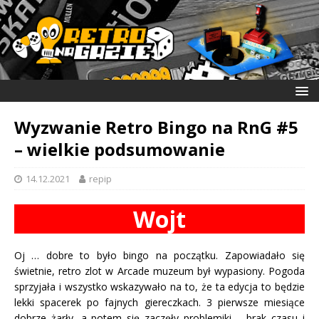
Wyzwanie Retro Bingo na RnG #5
– wielkie podsumowanie
14.12.2021
repip
Wojt
Oj … dobre to było bingo na początku. Zapowiadało się
świetnie, retro zlot w Arcade muzeum był wypasiony. Pogoda
sprzyjała i wszystko wskazywało na to, że ta edycja to będzie
lekki spacerek po fajnych giereczkach. 3 pierwsze miesiące
dobrze żarły, a potem się zaczęły problemiki – brak czasu i