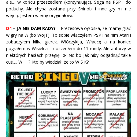
ale… w końcu przeszedłem (kontynuując). Sega na PSP i do
poduchy. Ale chyba zostanę przy Shinobi i inne gry mi nie
wejdą. Jestem wierny oryginałowi.
D4
– JA NIE DAM RADY?
– Prezesowa ogłosiła, że mamy grać
w gry na W (bo WojT). To sobie włączyłem PSP i na nim Atari i
zobaczyłem kilka gierek. Włóczykija, Władcę a na koniec
pograłem w Wisielca – doszedłem do 11 rundy. Ale autorzy w
niektórych hasłach przegięli :P No bo jak niby odgadnąć takie
cuś…. W_ _ ? Kto by wiedział, że to W S K?