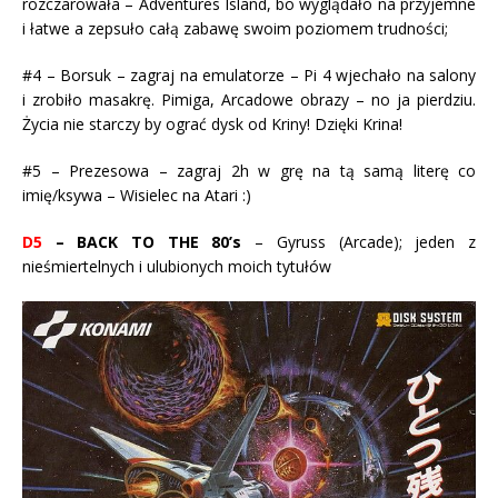
rozczarowała – Adventures Island, bo wyglądało na przyjemne
i łatwe a zepsuło całą zabawę swoim poziomem trudności;
#4 – Borsuk – zagraj na emulatorze – Pi 4 wjechało na salony
i zrobiło masakrę. Pimiga, Arcadowe obrazy – no ja pierdziu.
Życia nie starczy by ograć dysk od Kriny! Dzięki Krina!
#5 – Prezesowa – zagraj 2h w grę na tą samą literę co
imię/ksywa – Wisielec na Atari :)
D5
– BACK TO THE 80’s
– Gyruss (Arcade); jeden z
nieśmiertelnych i ulubionych moich tytułów