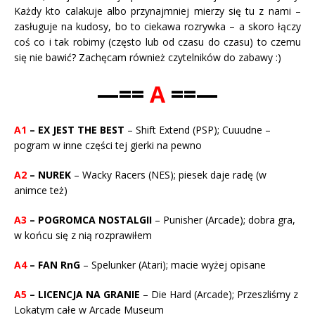
Każdy kto calakuje albo przynajmniej mierzy się tu z nami –
zasługuje na kudosy, bo to ciekawa rozrywka – a skoro łączy
coś co i tak robimy (często lub od czasu do czasu) to czemu
się nie bawić? Zachęcam również czytelników do zabawy :)
—==
A
==—
A1
– EX JEST THE BEST
– Shift Extend (PSP); Cuuudne –
pogram w inne części tej gierki na pewno
A2
– NUREK
– Wacky Racers (NES); piesek daje radę (w
animce też)
A3
– POGROMCA NOSTALGII
– Punisher (Arcade); dobra gra,
w końcu się z nią rozprawiłem
A4
– FAN RnG
– Spelunker (Atari); macie wyżej opisane
A5
– LICENCJA NA GRANIE
– Die Hard (Arcade); Przeszliśmy z
Lokatym całe w Arcade Museum