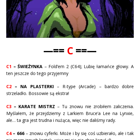
—==
C
==—
C1
– ŚWIEŻYNKA
– Fold’em 2 (C64); Lubię łamańce głowy. A
ten jeszcze do tego przyjemny
C2
– NA PLASTERKI
– R-type (Arcade) – bardzo dobre
strzeladło. Bossowie są ekstra!
C3
– KARATE MISTRZ
– Tu znowu nie zrobiłem zaliczenia.
Myślałem, że przejdziemy z Larkiem Bruce’a Lee na Lynxie,
ale… ta gra jest trudna i nużąca, więc nie daliśmy rady.
C4
– 666
– znowu cyferki. Może i by się coś uzbierało, ale i tak