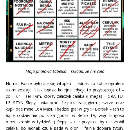
Moja finałowa tabelka – szkoda, że nie cała
No nic. Fajnie było ale się wtopiło – jednak co sobie ograłem
to mi zostaje :) Jak będzie kolejna edycja to przystępuję of –
co – ur – se! Tym, którzy zaliczyli calaka (i mega) – GRA-TU-
LEJ-SZYN. Ślepy – wiadomo, że poza zasięgiem. Jeszcze teraz
kupił ode mnie C64 Maxi.. i będzie grał w gry :P Borsuk – ten to
łupie codziennie po kilka godzin w Retro TV, więc bingosa
może zrobić w tydzień :) Repip – nie przystoi, by nie zrobił
calaka, bo jednak czuje pada w dłoni i fajnie dobiera tytuły.