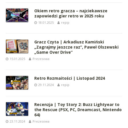
Okiem retro gracza – najciekawsze
zapowiedzi gier retro w 2025 roku
18.01.2025
repip
Gracz Czyta | Arkadiusz Kamiński
„Zagrajmy jeszcze raz”, Paweł Olszewski
„Game Over Drive”
15.01.2025
Prezesowa
Retro Rozmaitości | Listopad 2024
29.11.2024
repip
Recenzja | Toy Story 2: Buzz Lightyear to
the Rescue (PSX, PC, Dreamcast, Nintendo
64)
23.11.2024
Prezesowa