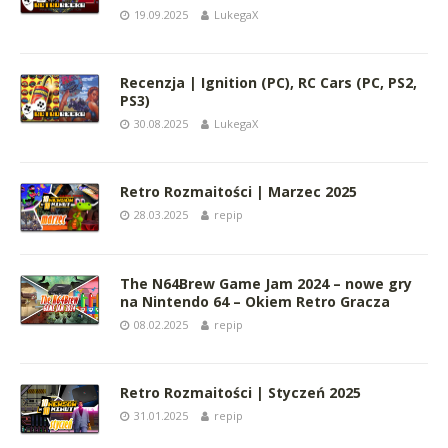
19.09.2025
LukegaX
Recenzja | Ignition (PC), RC Cars (PC, PS2,
PS3)
30.08.2025
LukegaX
Retro Rozmaitości | Marzec 2025
28.03.2025
repip
The N64Brew Game Jam 2024 – nowe gry
na Nintendo 64 – Okiem Retro Gracza
08.02.2025
repip
Retro Rozmaitości | Styczeń 2025
31.01.2025
repip