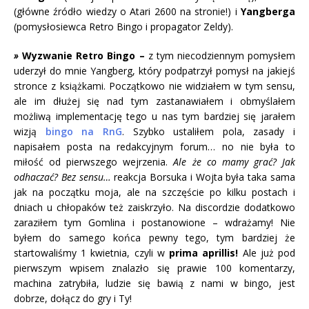
(główne źródło wiedzy o Atari 2600 na stronie!) i
Yangberga
(pomysłosiewca Retro Bingo i propagator Zeldy).
»
Wyzwanie Retro Bingo –
z tym niecodziennym pomysłem
uderzył do mnie Yangberg, który podpatrzył pomysł na jakiejś
stronce z książkami. Początkowo nie widziałem w tym sensu,
ale im dłużej się nad tym zastanawiałem i obmyślałem
możliwą implementację tego u nas tym bardziej się jarałem
wizją
bingo na RnG
. Szybko ustaliłem pola, zasady i
napisałem posta na redakcyjnym forum… no nie była to
miłość od pierwszego wejrzenia.
Ale że co mamy grać? Jak
odhaczać? Bez sensu…
reakcja Borsuka i Wojta była taka sama
jak na początku moja, ale na szczęście po kilku postach i
dniach u chłopaków też zaiskrzyło. Na discordzie dodatkowo
zaraziłem tym Gomlina i postanowione – wdrażamy! Nie
byłem do samego końca pewny tego, tym bardziej że
startowaliśmy 1 kwietnia, czyli w
prima aprillis!
Ale już pod
pierwszym wpisem znalazło się prawie 100 komentarzy,
machina zatrybiła, ludzie się bawią z nami w bingo, jest
dobrze, dołącz do gry i Ty!