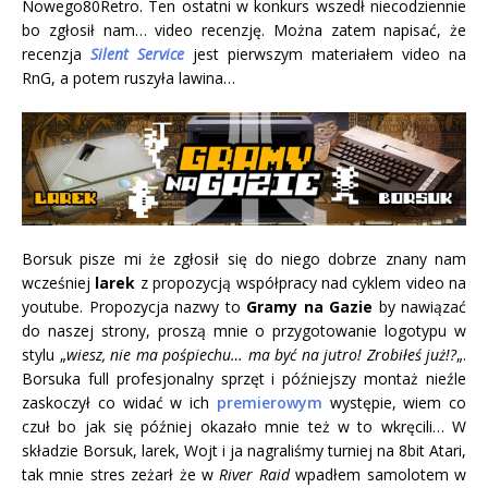
Nowego80Retro. Ten ostatni w konkurs wszedł niecodziennie
bo zgłosił nam… video recenzję. Można zatem napisać, że
recenzja
Silent Service
jest pierwszym materiałem video na
RnG, a potem ruszyła lawina…
Borsuk pisze mi że zgłosił się do niego dobrze znany nam
wcześniej
larek
z propozycją współpracy nad cyklem video na
youtube. Propozycja nazwy to
Gramy na Gazie
by nawiązać
do naszej strony, proszą mnie o przygotowanie logotypu w
stylu „
wiesz, nie ma pośpiechu… ma być na jutro! Zrobiłeś już!?
„.
Borsuka full profesjonalny sprzęt i późniejszy montaż nieźle
zaskoczył co widać w ich
premierowym
występie, wiem co
czuł bo jak się później okazało mnie też w to wkręcili… W
składzie Borsuk, larek, Wojt i ja nagraliśmy turniej na 8bit Atari,
tak mnie stres zeżarł że w
River Raid
wpadłem samolotem w