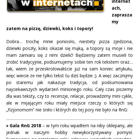
internet
ach,
zaprasza
my
zatem na pizzę, dziewki, koks i topory!
Dobra… trochę mnie poniosło, niestety pizza zjedzona,
dziewki poszły, koks okazał się mąką, a topory są moje i nie
mam zamiaru się z nimi dzielić! Będziemy zatem musieli to
zrobić tradycyjnie, podsumujemy sobie ten rok tekstem oraz…
tak, wiem że przeskrolowaliście już na sam koniec artykułu,
więc wiecie że nie tylko tekst tu dziś będzie ;). A więc zacznijmy
po staremu jak nakazuje tradycja, od podsumowania
najciekawszych wydarzeń minionego roku. Cały czas piszemy
dla was teksty, czy to recenzje, relacje, prowadzimy mini cykle,
ale w mijającym roku miały miejsce rzeczy o których się
„fizjonomom” nie śniło i których do tej pory nie było na RnG:
»
Gala RnG 2018
– w tym roku wpadłem na niby oklepany, ale
jednak w naszym hobby niewykorzystywany pomysł.