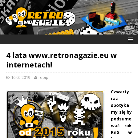
4 lata www.retronagazie.eu w
internetach!
16.05.2019
repip
Czwarty
raz
spotyka
my się by
podsumo
wać rok
RnG w