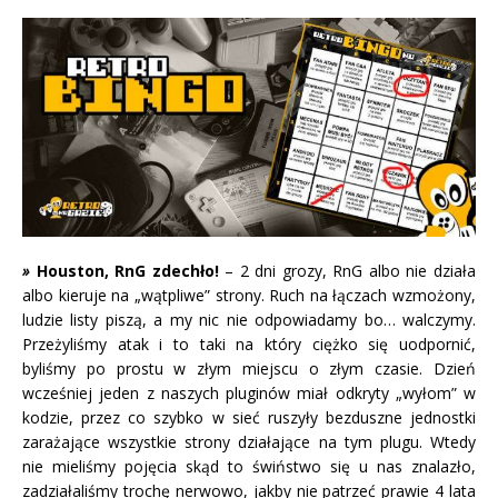
»
Houston, RnG zdechło!
– 2 dni grozy, RnG albo nie działa
albo kieruje na „wątpliwe” strony. Ruch na łączach wzmożony,
ludzie listy piszą, a my nic nie odpowiadamy bo… walczymy.
Przeżyliśmy atak i to taki na który ciężko się uodpornić,
byliśmy po prostu w złym miejscu o złym czasie. Dzień
wcześniej jeden z naszych pluginów miał odkryty „wyłom” w
kodzie, przez co szybko w sieć ruszyły bezduszne jednostki
zarażające wszystkie strony działające na tym plugu. Wtedy
nie mieliśmy pojęcia skąd to świństwo się u nas znalazło,
zadziałaliśmy trochę nerwowo, jakby nie patrzeć prawie 4 lata