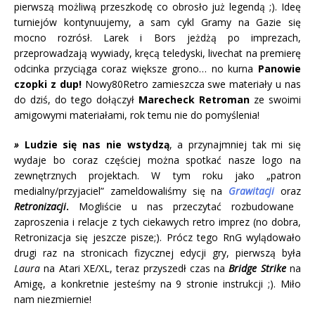
pierwszą możliwą przeszkodę co obrosło już legendą ;). Ideę
turniejów kontynuujemy, a sam cykl Gramy na Gazie się
mocno rozrósł. Larek i Bors jeżdżą po imprezach,
przeprowadzają wywiady, kręcą teledyski, livechat na premierę
odcinka przyciąga coraz większe grono… no kurna
Panowie
czopki z dup!
Nowy80Retro zamieszcza swe materiały u nas
do dziś, do tego dołączył
Marecheck Retroman
ze swoimi
amigowymi materiałami, rok temu nie do pomyślenia!
»
Ludzie się nas nie wstydzą
, a przynajmniej tak mi się
wydaje bo coraz częściej można spotkać nasze logo na
zewnętrznych projektach. W tym roku jako „patron
medialny/przyjaciel” zameldowaliśmy się na
Grawitacji
oraz
Retronizacji
.
Mogliście u nas przeczytać rozbudowane
zaproszenia i relacje z tych ciekawych retro imprez (no dobra,
Retronizacja się jeszcze pisze;). Prócz tego RnG wylądowało
drugi raz na stronicach fizycznej edycji gry, pierwszą była
Laura
na Atari XE/XL, teraz przyszedł czas na
Bridge Strike
na
Amigę, a konkretnie jesteśmy na 9 stronie instrukcji ;). Miło
nam niezmiernie!