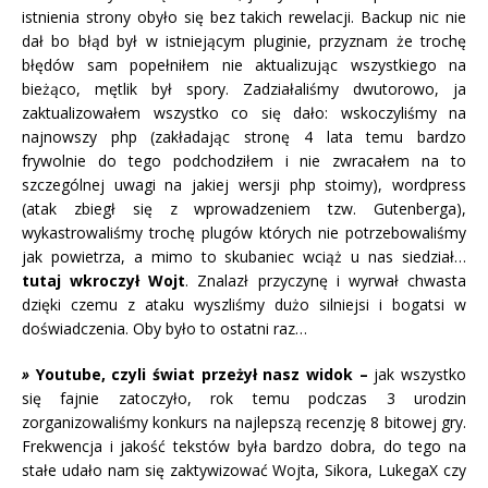
istnienia strony obyło się bez takich rewelacji. Backup nic nie
dał bo błąd był w istniejącym pluginie, przyznam że trochę
błędów sam popełniłem nie aktualizując wszystkiego na
bieżąco, mętlik był spory. Zadziałaliśmy dwutorowo, ja
zaktualizowałem wszystko co się dało: wskoczyliśmy na
najnowszy php (zakładając stronę 4 lata temu bardzo
frywolnie do tego podchodziłem i nie zwracałem na to
szczególnej uwagi na jakiej wersji php stoimy), wordpress
(atak zbiegł się z wprowadzeniem tzw. Gutenberga),
wykastrowaliśmy trochę plugów których nie potrzebowaliśmy
jak powietrza, a mimo to skubaniec wciąż u nas siedział…
tutaj wkroczył Wojt
. Znalazł przyczynę i wyrwał chwasta
dzięki czemu z ataku wyszliśmy dużo silniejsi i bogatsi w
doświadczenia. Oby było to ostatni raz…
»
Youtube, czyli świat przeżył nasz widok –
jak wszystko
się fajnie zatoczyło, rok temu podczas 3 urodzin
zorganizowaliśmy konkurs na najlepszą recenzję 8 bitowej gry.
Frekwencja i jakość tekstów była bardzo dobra, do tego na
stałe udało nam się zaktywizować Wojta, Sikora, LukegaX czy