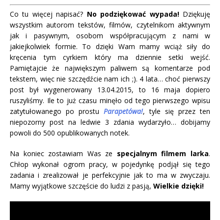
Co tu więcej napisać?
No podziękować wypada!
Dziękuję
wszystkim autorom tekstów, filmów, czytelnikom aktywnym
jak i pasywnym, osobom współpracującym z nami w
jakiejkolwiek formie. To dzięki Wam mamy wciąż siły do
kręcenia tym cyrkiem który ma dziennie setki wejść.
Pamiętajcie że największym paliwem są komentarze pod
tekstem, więc nie szczędźcie nam ich ;). 4 lata… choć pierwszy
post był wygenerowany 13.04.2015, to 16 maja dopiero
ruszyliśmy. Ile to już czasu minęło od tego pierwszego wpisu
zatytułowanego po prostu
Parapetówa!
, tyle się przez ten
niepozorny post na ledwie 3 zdania wydarzyło… dobijamy
powoli do 500 opublikowanych notek.
Na koniec zostawiam Was ze
specjalnym filmem larka
.
Chłop wykonał ogrom pracy, w pojedynkę podjął się tego
zadania i zrealizował je perfekcyjnie jak to ma w zwyczaju.
Mamy wyjątkowe szczęście do ludzi z pasją,
Wielkie dzięki!