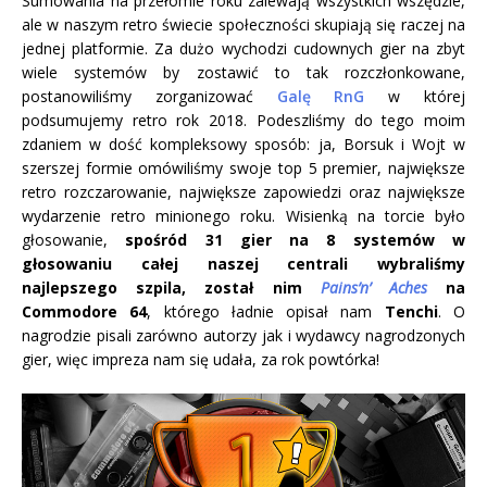
Sumowania na przełomie roku zalewają wszystkich wszędzie,
ale w naszym retro świecie społeczności skupiają się raczej na
jednej platformie. Za dużo wychodzi cudownych gier na zbyt
wiele systemów by zostawić to tak rozczłonkowane,
postanowiliśmy zorganizować
Galę RnG
w której
podsumujemy retro rok 2018. Podeszliśmy do tego moim
zdaniem w dość kompleksowy sposób: ja, Borsuk i Wojt w
szerszej formie omówiliśmy swoje top 5 premier, największe
retro rozczarowanie, największe zapowiedzi oraz największe
wydarzenie retro minionego roku. Wisienką na torcie było
głosowanie,
spośród 31 gier na 8 systemów w
głosowaniu całej naszej centrali wybraliśmy
najlepszego szpila, został nim
Pains’n’ Aches
na
Commodore 64
, którego ładnie opisał nam
Tenchi
. O
nagrodzie pisali zarówno autorzy jak i wydawcy nagrodzonych
gier, więc impreza nam się udała, za rok powtórka!