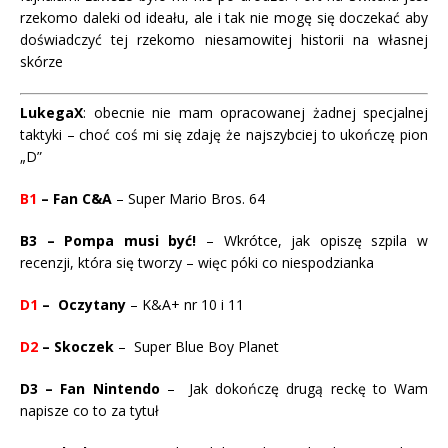
rzekomo daleki od ideału, ale i tak nie mogę się doczekać aby
doświadczyć tej rzekomo niesamowitej historii na własnej
skórze
LukegaX
: obecnie nie mam opracowanej żadnej specjalnej
taktyki – choć coś mi się zdaję że najszybciej to ukończę pion
„D”
B1
– Fan C&A
– Super Mario Bros. 64
B3 – Pompa musi być!
– Wkrótce, jak opiszę szpila w
recenzji, która się tworzy – więc póki co niespodzianka
D1
– Oczytany
– K&A+ nr 10 i 11
D2
– Skoczek
– Super Blue Boy Planet
D3 – Fan Nintendo
– Jak dokończę drugą reckę to Wam
napisze co to za tytuł