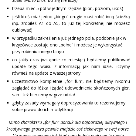
Super Mario Bros.
bo się nie liczy
)
trzeba mieć 5 pól w jednym rzędzie (pion, poziom, ukos)
jeśli ktoś miał jedno „bingo” drugie musi robić inną ścieżką
(np. zrobiłeś A1 do A5, to już tej konkretnej nie możesz
dublować)
w przypadku zakreślenia już jednego pola, podobnie jak w
krzyżówce zostaje ono „pełne” i możesz je wykorzystać
przy robieniu innego bingo
co jakiś czas (wstępnie co miesiąc) będziemy publikować
update tego wpisu z informacją jak nam idzie, liczymy
również na update z waszej strony
uczestnictwo kompletnie „for fun”, nie będziemy nikomu
zaglądać do łóżka i żądać udowodnienia skończonych gier,
sami też bierzemy w grze udział
gdyby zasady wymagały doprecyzowania to rezerwujemy
sobie prawo do ich modyfikacji
Mimo charakteru „for fun” Borsuk dla najbardziej aktywnego i
kreatywnego gracza pewnie znajdzie coś ciekawego w swej norze.
Na koniec wyzwania jak ktoś nam ładnie podsumuje swoją