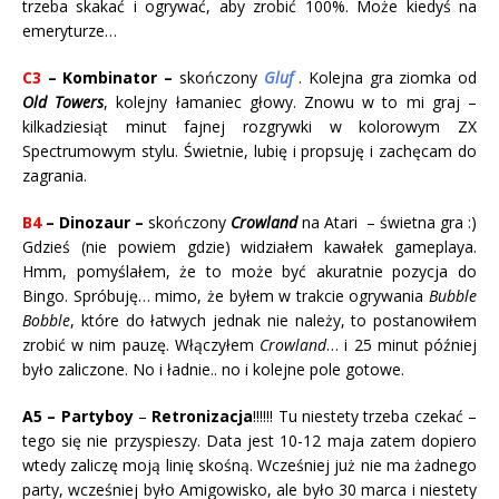
trzeba skakać i ogrywać, aby zrobić 100%. Może kiedyś na
emeryturze…
C3
– Kombinator –
skończony
Gluf
. Kolejna gra ziomka od
Old Towers
, kolejny łamaniec głowy. Znowu w to mi graj –
kilkadziesiąt minut fajnej rozgrywki w kolorowym ZX
Spectrumowym stylu. Świetnie, lubię i propsuję i zachęcam do
zagrania.
B4
– Dinozaur –
skończony
Crowland
na Atari – świetna gra :)
Gdzieś (nie powiem gdzie) widziałem kawałek gameplaya.
Hmm, pomyślałem, że to może być akuratnie pozycja do
Bingo. Spróbuję… mimo, że byłem w trakcie ogrywania
Bubble
Bobble
, które do łatwych jednak nie należy, to postanowiłem
zrobić w nim pauzę. Włączyłem
Crowland
… i 25 minut później
było zaliczone. No i ładnie.. no i kolejne pole gotowe.
A5 –
Partyboy
–
Retronizacja
!!!!!! Tu niestety trzeba czekać –
tego się nie przyspieszy. Data jest 10-12 maja zatem dopiero
wtedy zaliczę moją linię skośną. Wcześniej już nie ma żadnego
party, wcześniej było Amigowisko, ale było 30 marca i niestety