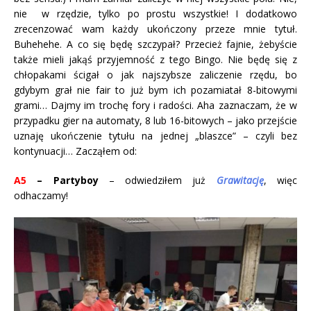
nie w rzędzie, tylko po prostu wszystkie! I dodatkowo
zrecenzować wam każdy ukończony przeze mnie tytuł.
Buhehehe. A co się będę szczypał? Przecież fajnie, żebyście
także mieli jakąś przyjemność z tego Bingo. Nie będę się z
chłopakami ścigał o jak najszybsze zaliczenie rzędu, bo
gdybym grał nie fair to już bym ich pozamiatał 8-bitowymi
grami… Dajmy im trochę fory i radości. Aha zaznaczam, że w
przypadku gier na automaty, 8 lub 16-bitowych – jako przejście
uznaję ukończenie tytułu na jednej „blaszce” – czyli bez
kontynuacji… Zacząłem od:
A5
– Partyboy
– odwiedziłem już
Grawitację
, więc
odhaczamy!