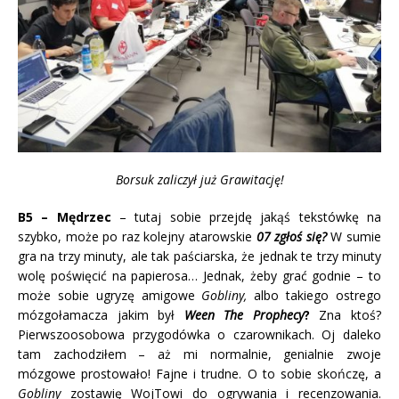
Borsuk zaliczył już Grawitację!
B5 – Mędrzec
– tutaj sobie przejdę jakąś tekstówkę na
szybko, może po raz kolejny atarowskie
07 zgłoś się?
W sumie
gra na trzy minuty, ale tak paściarska, że jednak te trzy minuty
wolę poświęcić na papierosa… Jednak, żeby grać godnie – to
może sobie ugryzę amigowe
Gobliny,
albo takiego ostrego
mózgołamacza jakim był
Ween The Prophecy
?
Zna ktoś?
Pierwszoosobowa przygodówka o czarownikach. Oj daleko
tam zachodziłem – aż mi normalnie, genialnie zwoje
mózgowe prostowało! Fajne i trudne. O to sobie skończę, a
Gobliny
zostawię WojTowi do ogrywania i recenzowania.