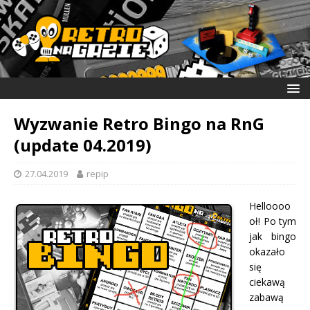
Wyzwanie Retro Bingo na RnG
(update 04.2019)
27.04.2019
repip
Helloooo
oł! Po tym
jak bingo
okazało
się
ciekawą
zabawą