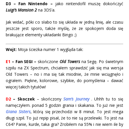
D3 –
Fan Nintendo –
jako nintendofil muszę dokończyć
Luigi’s Mansion 2
na 3DS’a.
Jak widać, póki co słabo to się układa w jedną linię, ale czasu
jeszcze jest sporo, także myślę, że ze spokojem doda się
brakujące elementy układanki Bingo ;)
Wojt:
Moja ścieżka numer 1 wygląda tak:
E1
– Fan SEGI –
skończone
Old Towers
na Segę. Po świetnym
szpilu na ZX Spectrum, chciałem sprawdzić jak się ma wersja
Old Towers – no i ma się tak miodnie, że mnie wciągnęło i
ograłem. Piękne, kolorowe, szybkie, do pomyślenia – dawać
więcej takich tytułów!
D2
– Skoczek
– skończony
Sam’s Journey
. Uhhh tu to się
namęczyłem. ponad 5 godzin grania i skakania. To już nie jest
Giana Sisters
, którą się przechodzi w 8 minut. To jest mega
długi szpil. To już repip pisał, że to nie są przelewki. To jest na
C64? Panie, kurde, taka gra? Zrobiłem na 55% i nie wiem ile by