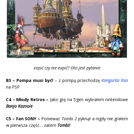
expić czy nie expić? Oto jest pytanie
B3 –
Pompa musi być!
– z pompą przechodzę
Kangurka Kao
na PSP
C4 – Młody Retros –
Jako grę na 5’gen wybrałem nintendowe
Banjo Kazooie
C5 – Fan SONY –
Ponieważ
Tombi 2
pyknął a nigdy nie grałem
w pierwsza część… zatem
Tombi!