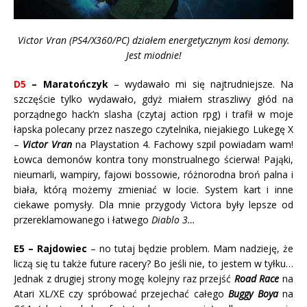
Victor Vran (PS4/X360/PC) działem energetycznym kosi demony.
Jest miodnie!
D5
– Maratończyk
– wydawało mi się najtrudniejsze. Na
szczęście tylko wydawało, gdyż miałem straszliwy głód na
porządnego hack’n slasha (czytaj action rpg) i trafił w moje
łapska polecany przez naszego czytelnika, niejakiego Lukegę X
–
Victor Vran
na Playstation 4. Fachowy szpil powiadam wam!
Łowca demonów kontra tony monstrualnego ścierwa! Pająki,
nieumarli, wampiry, fajowi bossowie, różnorodna broń palna i
biała, którą możemy zmieniać w locie. System kart i inne
ciekawe pomysły. Dla mnie przygody Victora były lepsze od
przereklamowanego i łatwego
Diablo 3…
E5 – Rajdowiec
– no tutaj będzie problem. Mam nadzieję, że
liczą się tu także future racery? Bo jeśli nie, to jestem w tyłku…
Jednak z drugiej strony mogę kolejny raz przejść
Road Race
na
Atari XL/XE czy spróbować przejechać całego
Buggy Boya
na