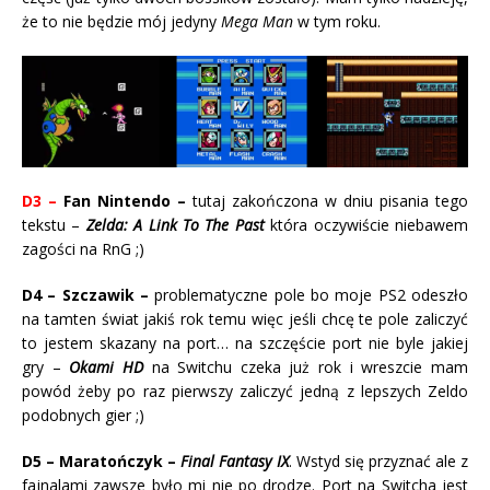
że to nie będzie mój jedyny
Mega Man
w tym roku.
D3 –
Fan Nintendo –
tutaj zakończona w dniu pisania tego
tekstu –
Zelda: A Link To The Past
która oczywiście niebawem
zagości na RnG ;)
D4 – Szczawik –
problematyczne pole bo moje PS2 odeszło
na tamten świat jakiś rok temu więc jeśli chcę te pole zaliczyć
to jestem skazany na port… na szczęście port nie byle jakiej
gry –
Okami HD
na Switchu czeka już rok i wreszcie mam
powód żeby po raz pierwszy zaliczyć jedną z lepszych Zeldo
podobnych gier ;)
D5 – Maratończyk –
Final Fantasy IX
. Wstyd się przyznać ale z
fajnalami zawsze było mi nie po drodze. Port na Switcha jest