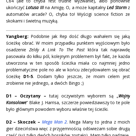
C64 (ale to chyba fest trudne wyzwanie), albo ponownie
ukończyć
Lotusa III
na Amigę. O, a może kapitalny
Led Storm
z
automatów arcade? O, chyba to! Wyścigi science fiction ze
skokami i świetną muzyką.
Yangberg:
Podobnie jak Rep dość długo wahałem się jaką
ścieżkę obrać. W moim przypadku punktem wyjściowym było
osadzenie
Zeldy A Link To The Past
która tak naprawdę
pasowała do kilku pól, kolejnym problemem był fakt, że każda
utworzona w ten sposób ścieżka miała co najmniej jedno
problematyczne pole no ale w końcu zdecydowałem się obrać
ścieżkę
D1-5
. Dodam tylko jeszcze, że moim celem jest
zrobienie nie jednego, a dwóch Bingo ;)
D1 – Oczytany –
tutaj oczywistym wyborem są „
Wojny
Konsolowe
” Blake J. Harrisa, szczerze powiedziawszy to te pole
było głównym powodem wyboru właśnie tej ścieżki.
D2 – Skoczek –
Mega Man 2
. Mega Many to jedna z moich
gier dzieciństwa więc z przyjemnością odświeżam sobie drugą
część (już tylko dwóch bossików zostało). Mam tylko nadzieję,