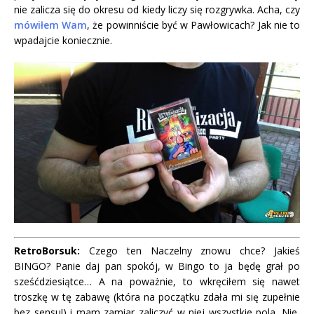
nie zalicza się do okresu od kiedy liczy się rozgrywka. Acha, czy
mówiłem Wam
, że powinniście być w Pawłowicach? Jak nie to
wpadajcie koniecznie.
RetroBorsuk:
Czego ten Naczelny znowu chce? Jakieś
BINGO? Panie daj pan spokój, w Bingo to ja będę grał po
sześćdziesiątce… A na poważnie, to wkręciłem się nawet
troszkę w tę zabawę (która na początku zdała mi się zupełnie
bez sensu!) i mam zamiar zaliczyć w niej wszystkie pola. Nie,