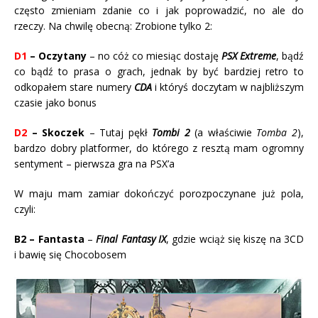
często zmieniam zdanie co i jak poprowadzić, no ale do
rzeczy. Na chwilę obecną: Zrobione tylko 2:
D1
– Oczytany
– no cóż co miesiąc dostaję
PSX Extreme
, bądź
co bądź to prasa o grach, jednak by być bardziej retro to
odkopałem stare numery
CDA
i któryś doczytam w najbliższym
czasie jako bonus
D2
– Skoczek
– Tutaj pękł
Tombi 2
(a właściwie
Tomba 2
),
bardzo dobry platformer, do którego z resztą mam ogromny
sentyment – pierwsza gra na PSX’a
W maju mam zamiar dokończyć porozpoczynane już pola,
czyli:
B2 – Fantasta
–
Final Fantasy IX
, gdzie wciąż się kiszę na 3CD
i bawię się Chocobosem