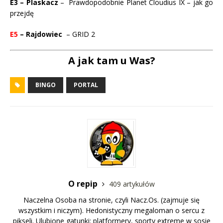
E3 – Plaskacz
– Prawdopodobnie Planet Cloudius IX – jak go
przejdę
E5
– Rajdowiec
– GRID 2
A jak tam u Was?
BINGO
PORTAL
O repip
409 artykułów
Naczelna Osoba na stronie, czyli Nacz.Os. (zajmuje się
wszystkim i niczym). Hedonistyczny megaloman o sercu z
pikseli. Ulubione gatunki: platformery, sporty extreme w sosie