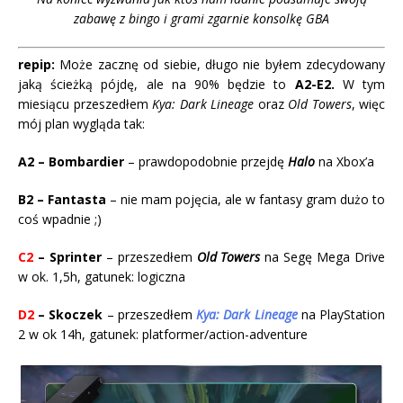
zabawę z bingo i grami zgarnie konsolkę GBA
repip:
Może zacznę od siebie, długo nie byłem zdecydowany
jaką ścieżką pójdę, ale na 90% będzie to
A2-E2.
W tym
miesiącu przeszedłem
Kya: Dark Lineage
oraz
Old Towers
, więc
mój plan wygląda tak:
A2 – Bombardier
– prawdopodobnie przejdę
Halo
na Xbox’a
B2 – Fantasta
– nie mam pojęcia, ale w fantasy gram dużo to
coś wpadnie ;)
C2
– Sprinter
– przeszedłem
Old Towers
na Segę Mega Drive
w ok. 1,5h, gatunek: logiczna
D2
– Skoczek
– przeszedłem
Kya: Dark Lineage
na PlayStation
2 w ok 14h, gatunek: platformer/action-adventure