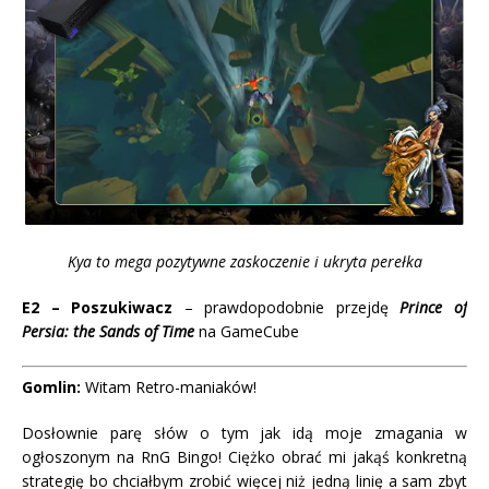
Kya to mega pozytywne zaskoczenie i ukryta perełka
E2 – Poszukiwacz
– prawdopodobnie przejdę
Prince of
Persia: the Sands of Time
na GameCube
Gomlin:
Witam Retro-maniaków!
Dosłownie parę słów o tym jak idą moje zmagania w
ogłoszonym na RnG Bingo! Ciężko obrać mi jakąś konkretną
strategię bo chciałbym zrobić więcej niż jedną linię a sam zbyt