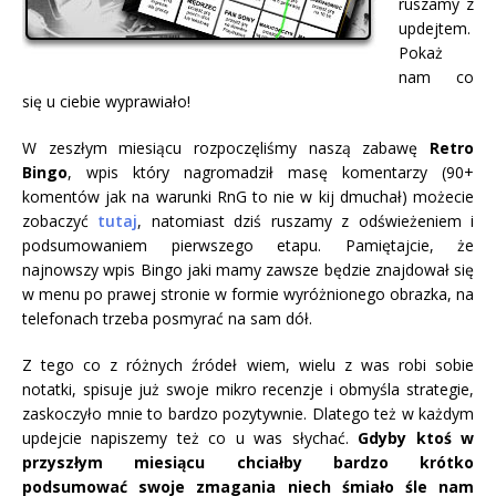
ruszamy z
updejtem.
Pokaż
nam co
się u ciebie wyprawiało!
W zeszłym miesiącu rozpoczęliśmy naszą zabawę
Retro
Bingo
, wpis który nagromadził masę komentarzy (90+
komentów jak na warunki RnG to nie w kij dmuchał) możecie
zobaczyć
tutaj
, natomiast dziś ruszamy z odświeżeniem i
podsumowaniem pierwszego etapu. Pamiętajcie, że
najnowszy wpis Bingo jaki mamy zawsze będzie znajdował się
w menu po prawej stronie w formie wyróżnionego obrazka, na
telefonach trzeba posmyrać na sam dół.
Z tego co z różnych źródeł wiem, wielu z was robi sobie
notatki, spisuje już swoje mikro recenzje i obmyśla strategie,
zaskoczyło mnie to bardzo pozytywnie. Dlatego też w każdym
updejcie napiszemy też co u was słychać.
Gdyby ktoś w
przyszłym miesiącu chciałby bardzo krótko
podsumować swoje zmagania niech śmiało śle nam