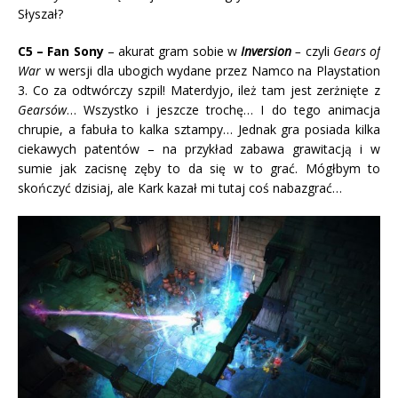
Słyszał?
C5 – Fan Sony
– akurat gram sobie w
Inversion
–
czyli
Gears of
War
w wersji dla ubogich wydane przez Namco na Playstation
3. Co za odtwórczy szpil! Materdyjo, ileż tam jest zerżnięte z
Gearsów
… Wszystko i jeszcze trochę… I do tego animacja
chrupie, a fabuła to kalka sztampy… Jednak gra posiada kilka
ciekawych patentów – na przykład zabawa grawitacją i w
sumie jak zacisnę zęby to da się w to grać. Mógłbym to
skończyć dzisiaj, ale Kark kazał mi tutaj coś nabazgrać…