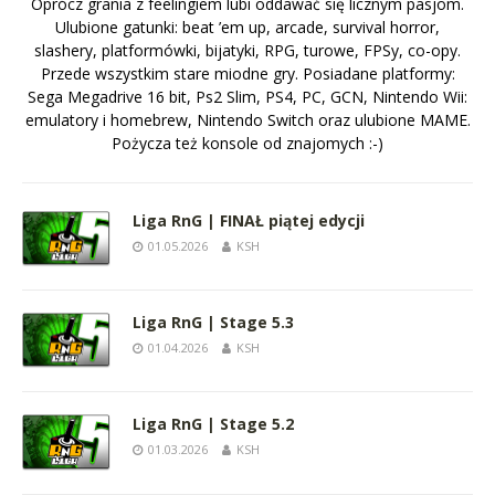
Oprócz grania z feelingiem lubi oddawać się licznym pasjom.
Ulubione gatunki: beat ’em up, arcade, survival horror,
slashery, platformówki, bijatyki, RPG, turowe, FPSy, co-opy.
Przede wszystkim stare miodne gry. Posiadane platformy:
Sega Megadrive 16 bit, Ps2 Slim, PS4, PC, GCN, Nintendo Wii:
emulatory i homebrew, Nintendo Switch oraz ulubione MAME.
Pożycza też konsole od znajomych :-)
Liga RnG | FINAŁ piątej edycji
01.05.2026
KSH
Liga RnG | Stage 5.3
01.04.2026
KSH
Liga RnG | Stage 5.2
01.03.2026
KSH