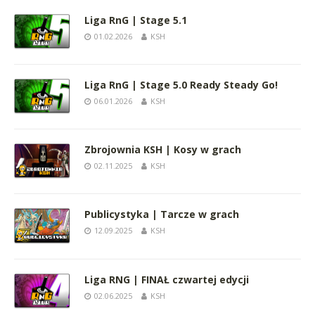
Liga RnG | Stage 5.1
01.02.2026
KSH
Liga RnG | Stage 5.0 Ready Steady Go!
06.01.2026
KSH
Zbrojownia KSH | Kosy w grach
02.11.2025
KSH
Publicystyka | Tarcze w grach
12.09.2025
KSH
Liga RNG | FINAŁ czwartej edycji
02.06.2025
KSH