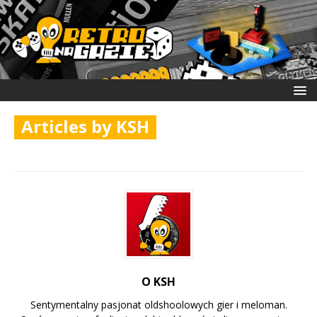
Articles by
KSH
O KSH
Sentymentalny pasjonat oldshoolowych gier i meloman.