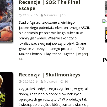
Recenzja | SOS: The Final
Escape
12.06.2016
Makaveli
5
Studio Agetec, zrodzone z wielkiego
japońskiego potentata elektronicznego ASCII,
nie odniosło jeszcze wielkiego sukcesu w
branży gier wideo. Właśnie skończyło
lokalizować swój najnowszy projekt. Znane
głównie z niezbyt udanego programu RPG
Maker z konsoli PlayStation, Agetec
| więcej
P
>>
Recenzja | Skullmonkeys
09.04.2016
Makaveli
10
Czy grałeś kiedyś, Drogi Czytelniku, w grę tak
dobrą, że trudno o dobór słów należycie
opisujących geniusz tytułu? W produkcję tak
świetną, po przejściu której zastanawiasz się,