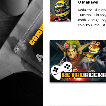
O Makaveli
Redaktor. Ulubion
Turismo. Lubi prz
osób, z czego trz
PS2, PS3, PS4, DC