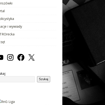
anszówki
rtal
blicystyka
lacje i wywiady
TROrecka
rzęt
ukaj
Szukaj