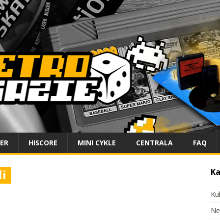
IER
HISCORE
MINI CYKLE
CENTRALA
FAQ
i
Ka
Ku
Ne