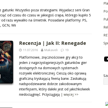
Pl
e gatunki: Wszystko poza strategiami. Wyjadacz serii Gran
Po
yciąć od czasu do czasu w jakiegoś crapa, którego kupiło 5
Pu
y od razu wywaliło na śmietnik. Posiadane platformy: PS,
, GCN, Wii
Re
RE
Recenzja | Jak II: Renegade
Sp
11.07.2016
Makaveli
19
Platformowe, zręcznościowe gry akcji to
jeden z najprzystępniejszych gatunków gier
dostępnych na domowych systemach
rozrywki elektronicznej. Cieszą oko oprawą
Sz
graficzną tryskającą feerią barw. Zaskakują
nadspodziewanie dobrze zakodowanym
interfejsem, który daleki jest od jakichkolwiek
niedociągnięć. Przyciągają
| więcej >>