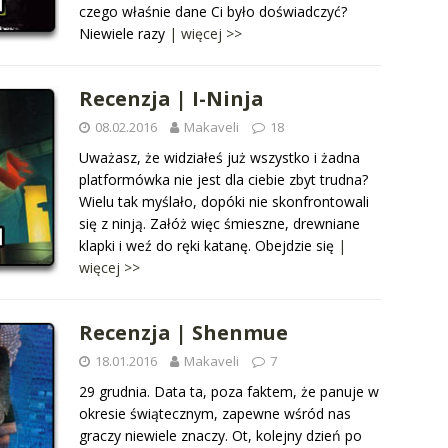
czego właśnie dane Ci było doświadczyć?
Niewiele razy
| więcej >>
Recenzja | I-Ninja
08.02.2016
Makaveli
18
Uważasz, że widziałeś już wszystko i żadna
platformówka nie jest dla ciebie zbyt trudna?
Wielu tak myślało, dopóki nie skonfrontowali
się z ninją. Załóż więc śmieszne, drewniane
klapki i weź do ręki katanę. Obejdzie się
|
więcej >>
Recenzja | Shenmue
18.01.2016
Makaveli
7
29 grudnia. Data ta, poza faktem, że panuje w
okresie świątecznym, zapewne wśród nas
graczy niewiele znaczy. Ot, kolejny dzień po