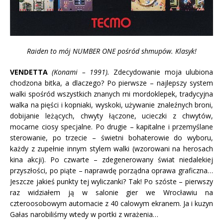
Raiden to mój NUMBER ONE pośród shmupów. Klasyk!
VENDETTA
(Konami – 1991).
Zdecydowanie moja ulubiona
chodzona bitka, a dlaczego? Po pierwsze – najlepszy system
walki spośród wszystkich znanych mi mordoklepek, tradycyjna
walka na pięści i kopniaki, wyskoki, używanie znaleźnych broni,
dobijanie leżących, chwyty łączone, ucieczki z chwytów,
mocarne ciosy specjalne. Po drugie – kapitalne i przemyślane
sterowanie, po trzecie – świetni bohaterowie do wyboru,
każdy z zupełnie innym stylem walki (wzorowani na herosach
kina akcji). Po czwarte – zdegenerowany świat niedalekiej
przyszłości, po piąte – naprawdę porządna oprawa graficzna…
Jeszcze jakieś punkty tej wyliczanki? Tak! Po szóste – pierwszy
raz widziałem ją w salonie gier we Wrocławiu na
czteroosobowym automacie z 40 calowym ekranem. Ja i kuzyn
Gałas narobiliśmy wtedy w portki z wrażenia…