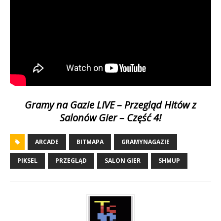
Gramy na Gazie LIVE – Przegląd Hitów z
Salonów Gier – Część 4!
ARCADE
BITMAPA
GRAMYNAGAZIE
PIKSEL
PRZEGLĄD
SALON GIER
SHMUP