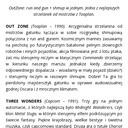
OutZone: run and gun + shmup w jednym. Jedna z najlepszych
strzelanek od mistrzów z Toaplan.
OUT ZONE
(Toaplan – 1990).
Arcygenialna strzelanina od
mistrzów gatunku łącząca w sobie rozgrywkę shmupową
połączona z run and gunem. Kosmicznym marines zasuwamy
na piechotę po futurystycznym batalionie pełnym złowrogich
robotów i innych pojazdów, akcja filmowana jest z lotu ptaka,
zaś mu sterujemy niczym w klasycznym
Commando
strzelając
w kierunku naszego marszu. Jednakże kiedy zbierzemy
odpowiedniego dopalacza – wsiadamy w mały pojazd (działo?)
i sterujemy niczym w rasowym shmupie. Dobre! Ta gra to
pierdolony majstersztyk gatunku w oprawie audiowizualnej
godnej Oscara i z mrocznym klimatem.
THREE WONDERS
(Capcom – 1991).
Trzy gry na jednym
automacie, z których najlepszą było
Midnight Wanderers,
czyli
klon
Metal Sluga,
w którym sterujemy elfem podróżującym po
świecie fantasy. Piękne krajobrazy, wielkie bestyje i świetna
muzyka, czyli capcomowy standard. Druga gra o tytule
Chariot