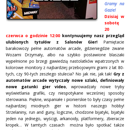
Gramy na
Gazie!
Dzisiaj w
sobotę
20
czerwca o godzinie 12:00
kontynuujemy nasz przegląd
ulubionych tytułów z Salonów Gier!
Pamiętacie
barakowozy pełne automatów arcade, gdzieniegdzie zwane
Wozami Drzymały, albo na szybko postawione blaszaki
wypełnione po brzegi gawiedzią nastolatków wpatrzonych w
kolorowe monitory z najbardziej przebojowymi grami z lat 80-
tych, czy 90-tych zeszłego stulecia? No jak nie, jak tak!
Gry z
automatów arcade wytyczały nowe szlaki, definiowały
nowe gatunki gier video
, wprowadzały nowe tryby
wyświetlania grafiki, czy niespotykane wcześniej sposoby
sterowania. Piękne, wspaniałe i pionierskie to były czasy pełne
najbardziej miodnych gier w historii naszego hobby!
Strzelaniny, run and guny, logiczne, chodzone bijatyki, bijatyki
jeden na jednego, wyścigi, arkanoidy, platformery, zbieracze
kropek… W tamtych czasach można było spotkać także