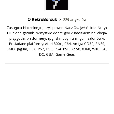
O RetroBorsuk
229 artykułów
Zastępca Naczelnego, czyli prawie Nacz.Os. (właściciel Nory).
Ulubione gatunki: wszystkie dobre gry! Z naciskiem na: akcja-
przygoda, platformery, rpg, shmupy, run’n gun, salonówki.
Posiadane platformy: Atari 800xl, C64, Amiga CD32, SNES,
SMD, Jaguar, PSX, PS2, PS3, PS4, PSP, XboX, X360, WiiU, GC,
DC, GBA, Game Gear.