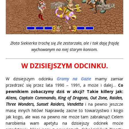
Złota Siekierka trochę się źle zestarzała, ale i tak daję frajdę
wychowanym na niej starym koniom.
W DZISIEJSZYM ODCINKU.
W dzisiejszym odcinku
Gramy na Gazie
mamy zamiar
przedrzeć się przez lata 1990 – 1991, a może i dalej…
Co
pewnikiem zobaczymy dziś w akcji? Takie killery jak:
Aliens, Captain Commando, King of Dragons, Out Zone, Raiden,
Three Wonders, Sunset Raiders, Vendetta
i na pewno jeszcze
masę innych hitów! Naprawdę zacne to towarzystwo i kogo
jak kogo, ale was na pewno nie może tam zabraknąć! Celem
narobienia wam apetytu na dzisiejszy odcinek może