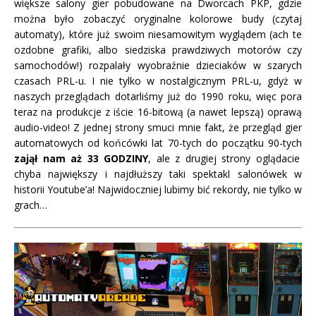
większe salony gier pobudowane na Dworcach PKP, gdzie
można było zobaczyć oryginalne kolorowe budy (czytaj
automaty), które już swoim niesamowitym wyglądem (ach te
ozdobne grafiki, albo siedziska prawdziwych motorów czy
samochodów!) rozpalały wyobraźnie dzieciaków w szarych
czasach PRL-u. I nie tylko w nostalgicznym PRL-u, gdyż w
naszych przeglądach dotarliśmy już do 1990 roku, więc pora
teraz na produkcje z iście 16-bitową (a nawet lepszą) oprawą
audio-video! Z jednej strony smuci mnie fakt, że przegląd gier
automatowych od końcówki lat 70-tych do początku 90-tych
zajął nam aż 33 GODZINY
, ale z drugiej strony oglądacie
chyba największy i najdłuższy taki spektakl salonówek w
historii Youtube’a! Najwidoczniej lubimy bić rekordy, nie tylko w
grach…