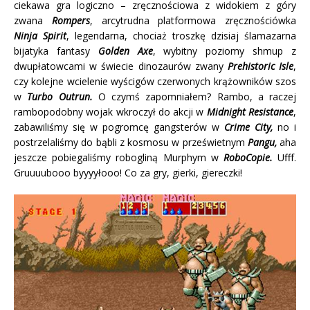
ciekawa gra logiczno – zręcznościowa z widokiem z góry
zwana
Rompers
, arcytrudna platformowa zręcznościówka
Ninja Spirit
, legendarna, chociaż troszkę dzisiaj ślamazarna
bijatyka fantasy
Golden Axe
, wybitny poziomy shmup z
dwupłatowcami w świecie dinozaurów zwany
Prehistoric Isle
,
czy kolejne wcielenie wyścigów czerwonych krążowników szos
w
Turbo Outrun.
O czymś zapomniałem? Rambo, a raczej
rambopodobny wojak wkroczył do akcji w
Midnight Resistance
,
zabawiliśmy się w pogromcę gangsterów w
Crime City,
no i
postrzelaliśmy do bąbli z kosmosu w prześwietnym
Pangu,
aha
jeszcze pobiegaliśmy robogliną Murphym w
RoboCopie.
Ufff.
Gruuuubooo byyyyłooo! Co za gry, gierki, giereczki!