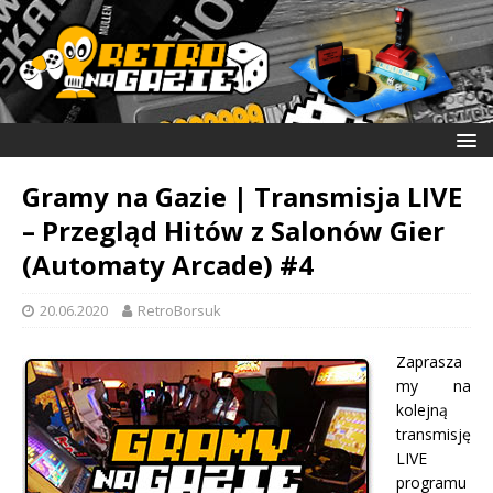
Gramy na Gazie | Transmisja LIVE
– Przegląd Hitów z Salonów Gier
(Automaty Arcade) #4
20.06.2020
RetroBorsuk
Zaprasza
my na
kolejną
transmisję
LIVE
programu