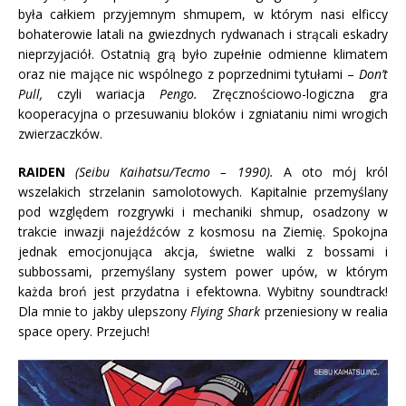
była całkiem przyjemnym shmupem, w którym nasi elficcy
bohaterowie latali na gwiezdnych rydwanach i strącali eskadry
nieprzyjaciół. Ostatnią grą było zupełnie odmienne klimatem
oraz nie mające nic wspólnego z poprzednimi tytułami –
Don’t
Pull,
czyli wariacja
Pengo.
Zręcznościowo-logiczna gra
kooperacyjna o przesuwaniu bloków i zgniataniu nimi wrogich
zwierzaczków.
RAIDEN
(Seibu Kaihatsu/Tecmo – 1990).
A oto mój król
wszelakich strzelanin samolotowych. Kapitalnie przemyślany
pod względem rozgrywki i mechaniki shmup, osadzony w
trakcie inwazji najeźdźców z kosmosu na Ziemię. Spokojna
jednak emocjonująca akcja, świetne walki z bossami i
subbossami, przemyślany system power upów, w którym
każda broń jest przydatna i efektowna. Wybitny soundtrack!
Dla mnie to jakby ulepszony
Flying Shark
przeniesiony w realia
space opery. Przejuch!