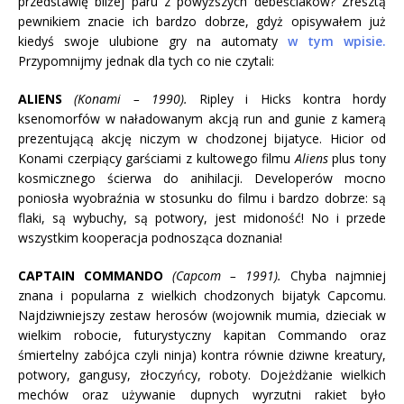
przedstawię bliżej paru z powyższych debeściaków? Zresztą
pewnikiem znacie ich bardzo dobrze, gdyż opisywałem już
kiedyś swoje ulubione gry na automaty
w tym wpisie.
Przypomnijmy jednak dla tych co nie czytali:
ALIENS
(Konami – 1990).
Ripley i Hicks kontra hordy
ksenomorfów w naładowanym akcją run and gunie z kamerą
prezentującą akcję niczym w chodzonej bijatyce. Hicior od
Konami czerpiący garściami z kultowego filmu
Aliens
plus tony
kosmicznego ścierwa do anihilacji. Developerów mocno
poniosła wyobraźnia w stosunku do filmu i bardzo dobrze: są
flaki, są wybuchy, są potwory, jest midoność! No i przede
wszystkim kooperacja podnosząca doznania!
CAPTAIN COMMANDO
(Capcom – 1991).
Chyba najmniej
znana i popularna z wielkich chodzonych bijatyk Capcomu.
Najdziwniejszy zestaw herosów (wojownik mumia, dzieciak w
wielkim robocie, futurystyczny kapitan Commando oraz
śmiertelny zabójca czyli ninja) kontra równie dziwne kreatury,
potwory, gangusy, złoczyńcy, roboty. Dojeżdżanie wielkich
mechów oraz używanie dupnych wyrzutni rakiet było