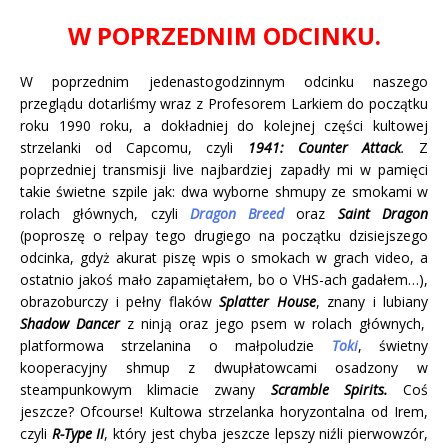
W POPRZEDNIM ODCINKU.
W poprzednim jedenastogodzinnym odcinku naszego
przeglądu dotarliśmy wraz z Profesorem Larkiem do początku
roku 1990 roku, a dokładniej do kolejnej części kultowej
strzelanki od Capcomu, czyli
1941: Counter Attack
.
Z
poprzedniej transmisji live najbardziej zapadły mi w pamięci
takie świetne szpile jak: dwa wyborne shmupy ze smokami w
rolach głównych, czyli
Dragon Breed
oraz
Saint Dragon
(poproszę o relpay tego drugiego na początku dzisiejszego
odcinka, gdyż akurat piszę wpis o smokach w grach video, a
ostatnio jakoś mało zapamiętałem, bo o VHS-ach gadałem…),
obrazoburczy i pełny flaków
Splatter House
, znany i lubiany
Shadow Dancer
z ninją oraz jego psem w rolach głównych,
platformowa strzelanina o małpoludzie
Toki
, świetny
kooperacyjny shmup z dwupłatowcami osadzony w
steampunkowym klimacie zwany
Scramble Spirits.
Coś
jeszcze? Ofcourse! Kultowa strzelanka horyzontalna od Irem,
czyli
R-Type II
, który jest chyba jeszcze lepszy niźli pierwowzór,