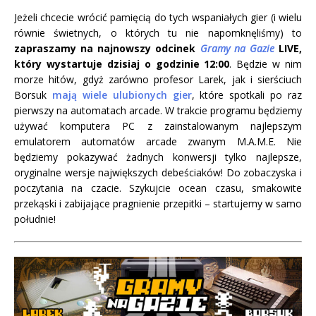
Jeżeli chcecie wrócić pamięcią do tych wspaniałych gier (i wielu
równie świetnych, o których tu nie napomknęliśmy) to
zapraszamy na najnowszy odcinek
Gramy na Gazie
LIVE,
który wystartuje dzisiaj o godzinie 12:00
. Będzie w nim
morze hitów, gdyż zarówno profesor Larek, jak i sierściuch
Borsuk
mają wiele ulubionych gier
, które spotkali po raz
pierwszy na automatach arcade. W trakcie programu będziemy
używać komputera PC z zainstalowanym najlepszym
emulatorem automatów arcade zwanym M.A.M.E. Nie
będziemy pokazywać żadnych konwersji tylko najlepsze,
oryginalne wersje największych debeściaków! Do zobaczyska i
poczytania na czacie. Szykujcie ocean czasu, smakowite
przekąski i zabijające pragnienie przepitki – startujemy w samo
południe!