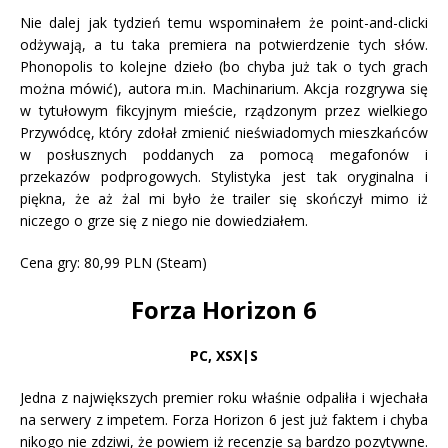
Nie dalej jak tydzień temu wspominałem że point-and-clicki
odżywają, a tu taka premiera na potwierdzenie tych słów.
Phonopolis to kolejne dzieło (bo chyba już tak o tych grach
można mówić), autora m.in. Machinarium. Akcja rozgrywa się
w tytułowym fikcyjnym mieście, rządzonym przez wielkiego
Przywódcę, który zdołał zmienić nieświadomych mieszkańców
w posłusznych poddanych za pomocą megafonów i
przekazów podprogowych. Stylistyka jest tak oryginalna i
piękna, że aż żal mi było że trailer się skończył mimo iż
niczego o grze się z niego nie dowiedziałem.
Cena gry: 80,99 PLN (Steam)
Forza Horizon 6
PC, XSX|S
Jedna z największych premier roku właśnie odpaliła i wjechała
na serwery z impetem. Forza Horizon 6 jest już faktem i chyba
nikogo nie zdziwi, że powiem iż recenzje są bardzo pozytywne.