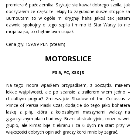
premiera 6 października. Szykuje się kawał dobrego szpila, jak
doczytałem że część tej ekipy to zagubione dusze stojące za
Burnoutami to w ogóle mi drygnął haha. Jakoś tak jestem
dziwnie spokojny o tego szpila i mimo iż Star Warsy to nie
moja bajka, to chętnie bym ciupał.
Cena gry: 159,99 PLN (Steam)
MOTORSLICE
PS 5
,
PC, XSX|S
Na tego indora wpadłem przypadkiem, z początku miałem
lekkie wątpliwości, ale po seansie z trailerem wiem jedno –
chciałbym pograć! Zmieszajcie Shadow of the Collossus z
Prince of Persia Piaski Czas, dodajcie do tego jako bohatera
laskę z piłą, która z kolosalnymi maszynami walczy na
gigantycznym placu budowy. Brzmi abstrakcyjnie, może nawet
głupio, ale klimat bije z ekranu i za 6 dych na start przy w
większości dobrych opiniach graczy korci mnie by zagrać.