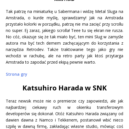
Tak patrzę na miniaturkę u Sabermana i widzę Metal Sluga na
Amstrada, o kurde myślę, sprawdzamy! Jak na Amstrada
przystało kolorki w porządku, patrzę nie ma zacięć przy scrollu
no super. Ej zaraz, jakiego scrolla! Teee tu się ekran nie rusza.
No cóż, okazuje się że tak miało być, ten mini Slug w zamyśle
autora ma być tech demem zachęcającym do korzystania z
narzędzia Retrodev. Także traktowanie tego jako gry nie
wchodzi w rachubę, ale na retro party jak ktoś przytarga
Amstrada to zapodać przed ekipą pewnie warto.
Strona gry
Katsuhiro Harada w SNK
Teraz newsik może nie o premierze czy zapowiedzi, ale jak
najbardziej ciekawy ruch w okienku transferowym
developerów się dokonał. Otóż Katsuhiro Harada związany od
dawien dawna z Namco i Tekkenem, postanowił wbić nieco
szpilę w dawną firmę, zakładając własne studio, mówiąc coś