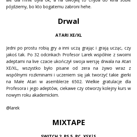
pójdziemy, bo kto bogatemu zabroni hehe.
Drwal
ATARI XE/XL
Jedni po prostu robią gry a inni uczą grając i grają ucząc, czy
jakoś tak. Po 32 odcinkach Profesor Larek wspólnie z swoimi
adeptami na live czacie ukończył swoja wersję drwala na Atari
XE/XL, wszystko było pisane od zera na żywo wraz z
wspólnymi rozkminami i uczeniem się jak tworzyć takie gierki
na Małe Atari w asemblerze 6502. Wielkie gratulacje dla
Profesora i jego adeptów, ciekawe czy otworzy kolejny kurs w
nowym roku akademickim.
@larek
MIXTAPE
SWITCH 2, PS 5
,
PC, XSX|S