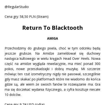
@RegularStudio
Cena gry: 58,50 PLN (Steam)
Return To Blacktooth
AMIGA
Przechodzimy do grubego pixela, choć w tym odcinku będą
jeszcze grubsze. Na Amidze zameldował się duchowy
następca kultowego w wielu kręgach Head Over Heels. Nowa
część na amidze wygląda rewelacyjnie, ma mieć ponad 300
pokoi, nowe przeszkadzajki i dobrą muzykę. Mi szczerze
mówiąc ten rzut izometryczny nigdy nie pasował, szczególnie
gdy masz skakać po platformach które nie wiadomo do końca
gdzie są, ale wiem że swoich fanów te rozwiązanie ma. Gra
ma się doczekać wydania fizycznego, a cyfra kosztuje niecałe
10 dolców.
Cena gry: 9,74 USD (cyfra)