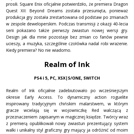
prosili. Square Enix oficjalnie potwierdziło, że premiera
Dragon
Quest XII: Beyond Dreams
została przesunięta, ponieważ
produkcja gry została zrestartowana od podstaw po zmianach
w zespole deweloperskim. Podczas transmisji z okazji 40-lecia
serii pokazano także pierwszy zwiastun nowej wersji gry.
Design jak dla mnie pozostaje bez zmian co fanów pewnie
ucieszy, a muzyka, szczególnie czołówka nadal robi wrażenie.
Kiedy premiera? No nie wiadomo.
Realm of Ink
PS4 i 5
,
PC, XSX|S/ONE, SWITCH
Realm of Ink oficjalnie zadebiutowało po wcześniejszym
okresie Early Access. To dynamiczny action roguelite
inspirowany tradycyjnym chińskim malarstwem, w którym
gracze wcielają się w wojowniczkę Red walczącą z
przeznaczeniem zapisanym w magicznej księdze. Twórcy wraz
z premierą opublikowali nowy zwiastun prezentujący system
walki i unikalny styl graficzny gry mający ja odróżnić od moim