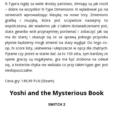
R-Type’a nigdy za wiele drodzy państwo, shmupy są jak rosół
– dobre na wszystko! R-Type Dimensions III wyladował już na
serwerach wprowadzając klasykę na nowe tory. Zmieniono
grafikę i muzykę, która jest oczywiście nazwijmy to
współczesna, ale wiadomo jak z takimi doświadczeniami jest,
stara gwardia woli przynajmniej porównać i zobaczyć jak się
ma do starej i okazuje się że za sprawą jednego przycisku
płynnie będziemy mogli zmienić na stary wygląd. Do tego co-
op, hi score listy, ułatwienia i ulepszacze w opcji dla chętnych.
Pytanie czy jesteś w stanie dać za to 150 zeta, tym bardziej że
opinie graczy są negatywne, gra ma być zrobiona na odwal
się, a testerów chyba nie widziała co przy takim typie gier jest
niedopuszczalne.
Cena gry: 149,99 PLN (Steam)
Yoshi and the Mysterious Book
SWITCH 2