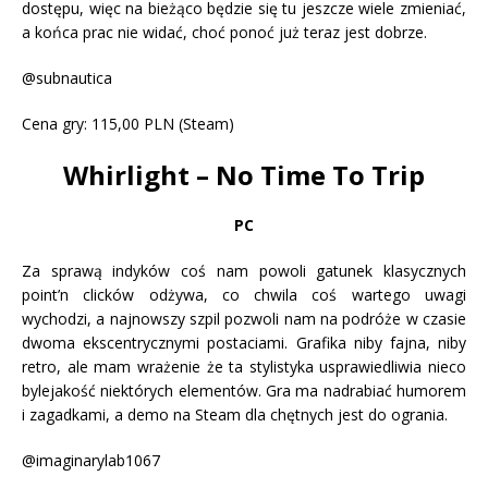
dostępu, więc na bieżąco będzie się tu jeszcze wiele zmieniać,
a końca prac nie widać, choć ponoć już teraz jest dobrze.
@subnautica
Cena gry: 115,00 PLN (Steam)
Whirlight – No Time To Trip
PC
Za sprawą indyków coś nam powoli gatunek klasycznych
point’n clicków odżywa, co chwila coś wartego uwagi
wychodzi, a najnowszy szpil pozwoli nam na podróże w czasie
dwoma ekscentrycznymi postaciami. Grafika niby fajna, niby
retro, ale mam wrażenie że ta stylistyka usprawiedliwia nieco
bylejakość niektórych elementów. Gra ma nadrabiać humorem
i zagadkami, a demo na Steam dla chętnych jest do ogrania.
@imaginarylab1067