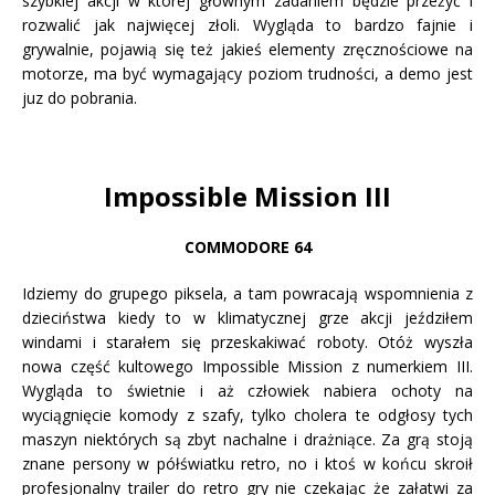
szybkiej akcji w której głównym zadaniem będzie przeżyć i
rozwalić jak najwięcej złoli. Wygląda to bardzo fajnie i
grywalnie, pojawią się też jakieś elementy zręcznościowe na
motorze, ma być wymagający poziom trudności, a demo jest
juz do pobrania.
Impossible Mission III
COMMODORE 64
Idziemy do grupego piksela, a tam powracają wspomnienia z
dzieciństwa kiedy to w klimatycznej grze akcji jeździłem
windami i starałem się przeskakiwać roboty. Otóż wyszła
nowa część kultowego Impossible Mission z numerkiem III.
Wygląda to świetnie i aż człowiek nabiera ochoty na
wyciągnięcie komody z szafy, tylko cholera te odgłosy tych
maszyn niektórych są zbyt nachalne i drażniące. Za grą stoją
znane persony w półświatku retro, no i ktoś w końcu skroił
profesjonalny trailer do retro gry nie czekając że załatwi za