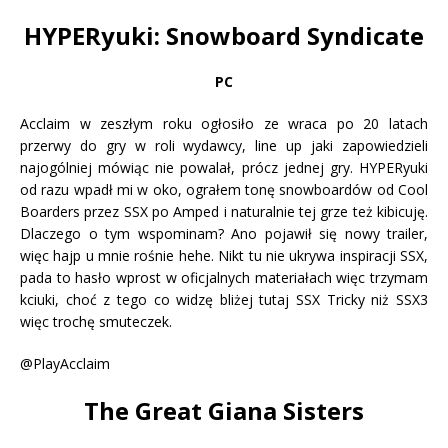
HYPERyuki: Snowboard Syndicate
PC
Acclaim w zeszłym roku ogłosiło ze wraca po 20 latach
przerwy do gry w roli wydawcy, line up jaki zapowiedzieli
najogólniej mówiąc nie powalał, prócz jednej gry. HYPERyuki
od razu wpadł mi w oko, ograłem tonę snowboardów od Cool
Boarders przez SSX po Amped i naturalnie tej grze też kibicuję.
Dlaczego o tym wspominam? Ano pojawił się nowy trailer,
więc hajp u mnie rośnie hehe. Nikt tu nie ukrywa inspiracji SSX,
pada to hasło wprost w oficjalnych materiałach więc trzymam
kciuki, choć z tego co widzę bliżej tutaj SSX Tricky niż SSX3
więc trochę smuteczek.
@PlayAcclaim
The Great Giana Sisters