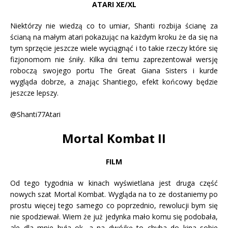
ATARI XE/XL
Niektórzy nie wiedzą co to umiar, Shanti rozbija ścianę za
ścianą na małym atari pokazując na każdym kroku że da się na
tym sprzęcie jeszcze wiele wyciągnąć i to takie rzeczy które się
fizjonomom nie śniły. Kilka dni temu zaprezentował wersję
roboczą swojego portu The Great Giana Sisters i kurde
wygląda dobrze, a znając Shantiego, efekt końcowy będzie
jeszcze lepszy.
@Shanti77Atari
Mortal Kombat II
FILM
Od tego tygodnia w kinach wyświetlana jest druga część
nowych szat Mortal Kombat. Wygląda na to ze dostaniemy po
prostu więcej tego samego co poprzednio, rewolucji bym się
nie spodziewał. Wiem że już jedynka mało komu się podobała,
ale dla mnie była ok, a na dwójkę to chyba do kina sobie