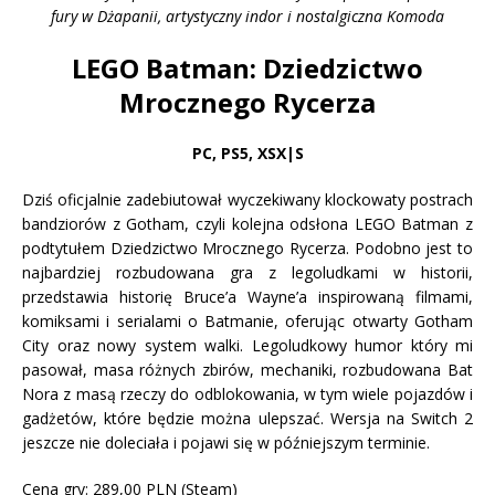
fury w Dżapanii, artystyczny indor i nostalgiczna Komoda
LEGO Batman: Dziedzictwo
Mrocznego Rycerza
PC, PS5, XSX|S
Dziś oficjalnie zadebiutował wyczekiwany klockowaty postrach
bandziorów z Gotham, czyli kolejna odsłona LEGO Batman z
podtytułem Dziedzictwo Mrocznego Rycerza. Podobno jest to
najbardziej rozbudowana gra z legoludkami w historii,
przedstawia historię Bruce’a Wayne’a inspirowaną filmami,
komiksami i serialami o Batmanie, oferując otwarty Gotham
City oraz nowy system walki. Legoludkowy humor który mi
pasował, masa różnych zbirów, mechaniki, rozbudowana Bat
Nora z masą rzeczy do odblokowania, w tym wiele pojazdów i
gadżetów, które będzie można ulepszać. Wersja na Switch 2
jeszcze nie doleciała i pojawi się w późniejszym terminie.
Cena gry: 289,00 PLN (Steam)