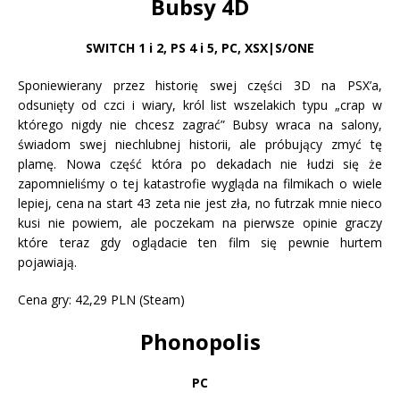
Bubsy 4D
SWITCH 1 i 2, PS 4 i 5
,
PC, XSX|S/ONE
Sponiewierany przez historię swej części 3D na PSX’a,
odsunięty od czci i wiary, król list wszelakich typu „crap w
którego nigdy nie chcesz zagrać” Bubsy wraca na salony,
świadom swej niechlubnej historii, ale próbujący zmyć tę
plamę. Nowa część która po dekadach nie łudzi się że
zapomnieliśmy o tej katastrofie wygląda na filmikach o wiele
lepiej, cena na start 43 zeta nie jest zła, no futrzak mnie nieco
kusi nie powiem, ale poczekam na pierwsze opinie graczy
które teraz gdy oglądacie ten film się pewnie hurtem
pojawiają.
Cena gry: 42,29 PLN (Steam)
Phonopolis
PC