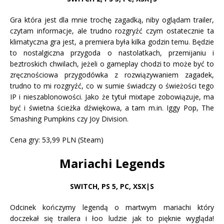
Gra która jest dla mnie trochę zagadką, niby oglądam trailer,
czytam informacje, ale trudno rozgryźć czym ostatecznie ta
klimatyczna gra jest, a premiera była kilka godzin temu. Będzie
to nostalgiczna przygoda o nastolatkach, przemijaniu i
beztroskich chwilach, jeżeli o gameplay chodzi to może być to
zręcznościowa przygodówka z rozwiązywaniem zagadek,
trudno to mi rozgryźć, co w sumie świadczy o świeżości tego
IP i nieszablonowości. Jako że tytuł mixtape zobowiązuje, ma
być i świetna ścieżka dźwiękowa, a tam m.in. Iggy Pop, The
Smashing Pumpkins czy Joy Division.
Cena gry: 53,99 PLN (Steam)
Mariachi Legends
SWITCH, PS 5
,
PC, XSX|S
Odcinek kończymy legendą o martwym mariachi który
doczekał się trailera i łoo ludzie jak to pięknie wygląda!