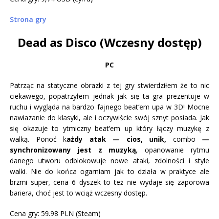
Strona gry
Dead as Disco (Wczesny dostęp)
PC
Patrząc na statyczne obrazki z tej gry stwierdziłem że to nic
ciekawego, popatrzyłem jednak jak się ta gra prezentuje w
ruchu i wygląda na bardzo fajnego beat’em upa w 3D! Mocne
nawiazanie do klasyki, ale i oczywiście swój sznyt posiada. Jak
się okazuje to ytmiczny beat’em up który łączy muzykę z
walką. Ponoć k
ażdy atak — cios, unik,
combo
—
synchronizowany jest z muzyką
, opanowanie rytmu
danego utworu odblokowuje nowe ataki, zdolności i style
walki. Nie do końca ogarniam jak to działa w praktyce ale
brzmi super, cena 6 dyszek to też nie wydaje się zaporowa
bariera, choć jest to wciąż wczesny dostęp.
Cena gry: 59.98 PLN (Steam)