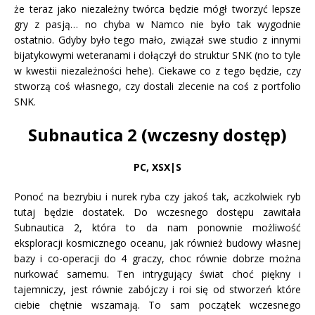
że teraz jako niezależny twórca będzie mógł tworzyć lepsze
gry z pasją… no chyba w Namco nie było tak wygodnie
ostatnio. Gdyby było tego mało, związał swe studio z innymi
bijatykowymi weteranami i dołączył do struktur SNK (no to tyle
w kwestii niezależności hehe). Ciekawe co z tego będzie, czy
stworzą coś własnego, czy dostali zlecenie na coś z portfolio
SNK.
Subnautica 2 (wczesny dostęp)
PC, XSX|S
Ponoć na bezrybiu i nurek ryba czy jakoś tak, aczkolwiek ryb
tutaj będzie dostatek. Do wczesnego dostępu zawitała
Subnautica 2, która to da nam ponownie możliwość
eksploracji kosmicznego oceanu, jak również budowy własnej
bazy i co-operacji do 4 graczy, choc równie dobrze można
nurkować samemu. Ten intrygujący świat choć piękny i
tajemniczy, jest równie zabójczy i roi się od stworzeń które
ciebie chętnie wszamają. To sam początek wczesnego