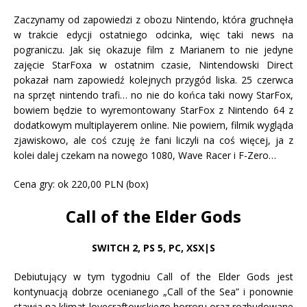
Zaczynamy od zapowiedzi z obozu Nintendo, która gruchnęła
w trakcie edycji ostatniego odcinka, więc taki news na
pograniczu. Jak się okazuje film z Marianem to nie jedyne
zajęcie StarFoxa w ostatnim czasie, Nintendowski Direct
pokazał nam zapowiedź kolejnych przygód liska. 25 czerwca
na sprzęt nintendo trafi… no nie do końca taki nowy StarFox,
bowiem będzie to wyremontowany StarFox z Nintendo 64 z
dodatkowym multiplayerem online. Nie powiem, filmik wygląda
zjawiskowo, ale coś czuję że fani liczyli na coś więcej, ja z
kolei dalej czekam na nowego 1080, Wave Racer i F-Zero…
Cena gry: ok 220,00 PLN (box)
Call of the Elder Gods
SWITCH 2, PS 5
,
PC, XSX|S
Debiutujący w tym tygodniu Call of the Elder Gods jest
kontynuacją dobrze ocenianego „Call of the Sea” i ponownie
stawia na klimat lovecraftowskiego horroru oraz rozbudowane