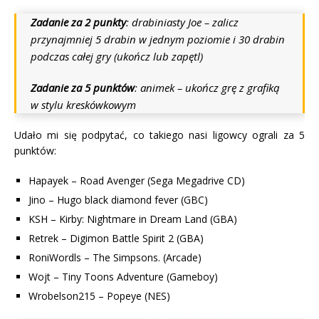
Zadanie za 2 punkty
: drabiniasty Joe – zalicz
przynajmniej 5 drabin w jednym poziomie i 30 drabin
podczas całej gry (ukończ lub zapętl)
Zadanie za 5 punktów
: animek – ukończ grę z grafiką
w stylu kreskówkowym
Udało mi się podpytać, co takiego nasi ligowcy ograli za 5
punktów:
Hapayek – Road Avenger (Sega Megadrive CD)
Jino – Hugo black diamond fever (GBC)
KSH – Kirby: Nightmare in Dream Land (GBA)
Retrek – Digimon Battle Spirit 2 (GBA)
RoniWordls – The Simpsons. (Arcade)
Wojt – Tiny Toons Adventure (Gameboy)
Wrobelson215 – Popeye (NES)