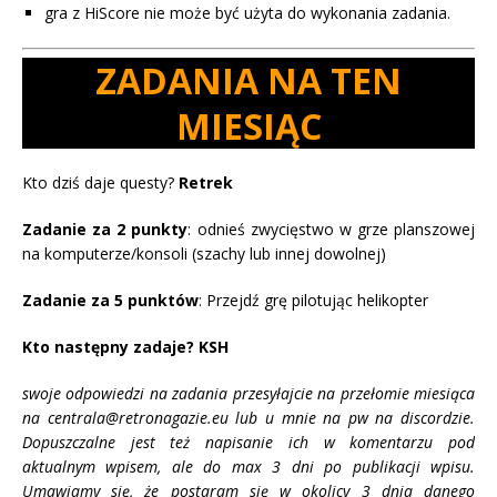
gra z HiScore nie może być użyta do wykonania zadania.
ZADANIA NA TEN
MIESIĄC
Kto dziś daje questy?
Retrek
Zadanie za 2 punkty
: odnieś zwycięstwo w grze planszowej
na komputerze/konsoli (szachy lub innej dowolnej)
Zadanie za 5 punktów
: Przejdź grę pilotując helikopter
Kto następny zadaje?
KSH
swoje odpowiedzi na zadania przesyłajcie na przełomie miesiąca
na centrala@retronagazie.eu lub u mnie na pw na discordzie.
Dopuszczalne jest też napisanie ich w komentarzu pod
aktualnym wpisem, ale do max 3 dni po publikacji wpisu.
Umawiamy się, że postaram się w okolicy 3 dnia danego