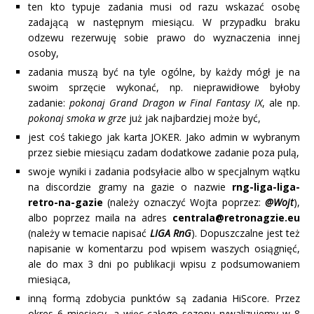
ten kto typuje zadania musi od razu wskazać osobę
zadającą w następnym miesiącu. W przypadku braku
odzewu rezerwuję sobie prawo do wyznaczenia innej
osoby,
zadania muszą być na tyle ogólne, by każdy mógł je na
swoim sprzęcie wykonać, np. nieprawidłowe byłoby
zadanie:
pokonaj Grand Dragon w Final Fantasy IX
, ale np.
pokonaj smoka w grze
już jak najbardziej może być,
jest coś takiego jak karta JOKER. Jako admin w wybranym
przez siebie miesiącu zadam dodatkowe zadanie poza pulą,
swoje wyniki i zadania podsyłacie albo w specjalnym wątku
na discordzie gramy na gazie o nazwie
rng-liga-liga-
retro-na-gazie
(należy oznaczyć Wojta poprzez:
@Wojt
),
albo poprzez maila na adres
centrala@retronagzie.eu
(należy w temacie napisać
LIGA RnG
). Dopuszczalne jest też
napisanie w komentarzu pod wpisem waszych osiągnięć,
ale do max 3 dni po publikacji wpisu z podsumowaniem
miesiąca,
inną formą zdobycia punktów są zadania HiScore. Przez
okres 6 miesięcy, a więc całego sezonu rywalizujemy w 8