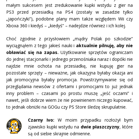
małym sukcesem jest zredukowanie kupki wstydu z gier na
PS3 przed przesiadką na PS4 (zostały w zasadzie tylko
„japończyki”), podobne plany mam także względem Wii czy
Xboxa 360 i kiedyś – „kiedyś” – nadejdzie również i ich kolej.
Choć zgodnie z przysłowiem „mądry Polak po szkodzie”
wyciągnąłem z tego jakieś nauki i
aktualnie pilnuję, aby nie
obławiać się na zapas.
Użytkowanie sprzętów ograniczam
do jednej stacjonarki i jednego przenośniaka naraz i dopóki nie
najdzie mnie ochota na przesiadkę, nie kupuję gier na
pozostałe sprzęty – nieważne, jak okazyjna byłaby okazja ani
jak promocyjna byłaby promocja. Powstrzymywanie się od
przeglądania newsów z ofertami i promocjami to już jednak
inny problem – czasami po prostu muszę „jeść oczami” i
nawet, jeśli dobrze wiem że nie powinienem niczego kupować,
to jednak obniżki na GOGu czy PS Store śledzę skrupulatnie.
Czarny Ivo:
W moim przypadku rozłożył bym
zjawisko kupki wstydu na
dwie płaszczyzny
, które
są od siebie skrajnie odmienne.