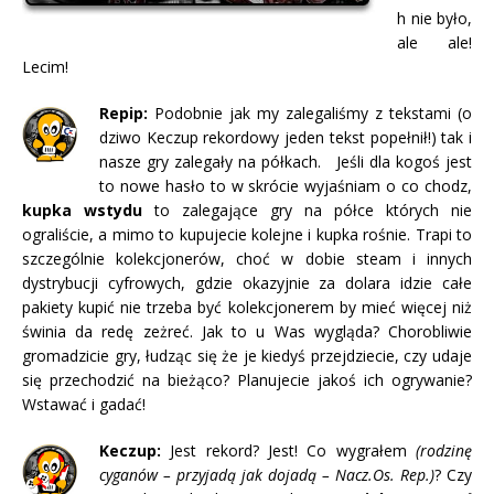
h nie było,
ale ale!
Lecim!
Repip:
Podobnie jak my zalegaliśmy z tekstami (o
dziwo Keczup rekordowy jeden tekst popełnił!) tak i
nasze gry zalegały na półkach. Jeśli dla kogoś jest
to nowe hasło to w skrócie wyjaśniam o co chodz,
kupka wstydu
to zalegające gry na półce których nie
ograliście, a mimo to kupujecie kolejne i kupka rośnie. Trapi to
szczególnie kolekcjonerów, choć w dobie steam i innych
dystrybucji cyfrowych, gdzie okazyjnie za dolara idzie całe
pakiety kupić nie trzeba być kolekcjonerem by mieć więcej niż
świnia da redę zeżreć. Jak to u Was wygląda? Chorobliwie
gromadzicie gry, łudząc się że je kiedyś przejdziecie, czy udaje
się przechodzić na bieżąco? Planujecie jakoś ich ogrywanie?
Wstawać i gadać!
Keczup:
Jest rekord? Jest! Co wygrałem
(rodzinę
cyganów – przyjadą jak dojadą – Nacz.Os. Rep.)
? Czy