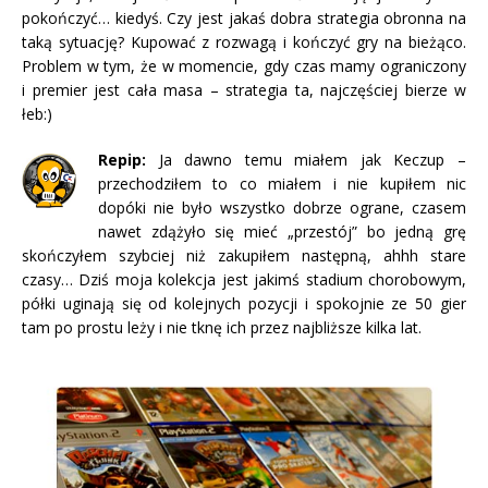
pokończyć… kiedyś. Czy jest jakaś dobra strategia obronna na
taką sytuację? Kupować z rozwagą i kończyć gry na bieżąco.
Problem w tym, że w momencie, gdy czas mamy ograniczony
i premier jest cała masa – strategia ta, najczęściej bierze w
łeb:)
Repip:
Ja dawno temu miałem jak Keczup –
przechodziłem to co miałem i nie kupiłem nic
dopóki nie było wszystko dobrze ograne, czasem
nawet zdążyło się mieć „przestój” bo jedną grę
skończyłem szybciej niż zakupiłem następną, ahhh stare
czasy… Dziś moja kolekcja jest jakimś stadium chorobowym,
półki uginają się od kolejnych pozycji i spokojnie ze 50 gier
tam po prostu leży i nie tknę ich przez najbliższe kilka lat.