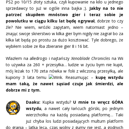
PS2 po 10/15 złoty sztuka, czyli kupowanie na kilo u jednego
sprzedawcy to już w ogóle inna bajka ;).
Jakby na to nie
patrzeć skupiłem mnóstwo gier i teraz sobie je
powolutku w ciągu kilku lat będę ogrywał
, dobrze to czy
źle? Nie wiem, wróżki zapytam, wiem natomiast jedno –
znając swoje sknerstwo w kilka gier bym nigdy nie zagrał bo za
kilka lat będą po prostu za dużo kosztować. Tyle dobrego, że
wybiłem sobie ze łba zbieranie gier 8 i 16 bit.
Wlazłem na alledrogo i najtańszy
Xenoblade Chronicles
na Wii
to używka za 260 + przesyłka… ludzie w życiu bym nie kupił,
mój leżak to 170 zeta nówka w folii z wliczoną przesyłką, ale
kupiony 3 lata temu
. Reasumując –
kupę wstydu
mam taką, że nawet sąsiad czuje jak śmierdzi, ale
dobrze mi z tym.
Daaku:
Kupka wstydu?
U mnie to wręcz GÓRA
wstydu
, a nawet cały łańcuch górski, po jednym
wierzchołku na każdą posiadaną platformę… Taki
już chyba los ludzi posiadających multum platform
do grania – latka lecą, czas wolny z gumy nie jest, a godnych