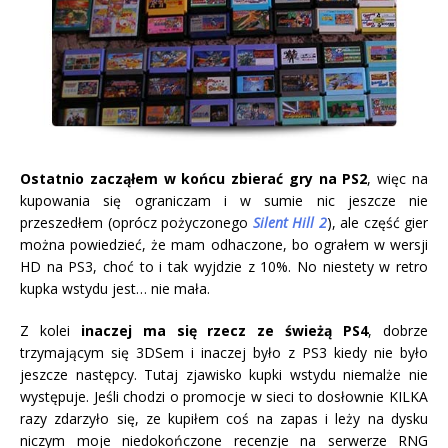
Ostatnio zacząłem w końcu zbierać gry na PS2
, więc na
kupowania się ograniczam i w sumie nic jeszcze nie
przeszedłem (oprócz pożyczonego
Silent Hill 2
), ale część gier
można powiedzieć, że mam odhaczone, bo ograłem w wersji
HD na PS3, choć to i tak wyjdzie z 10%. No niestety w retro
kupka wstydu jest… nie mała.
Z kolei
inaczej ma się rzecz ze świeżą PS4
, dobrze
trzymającym się 3DSem i inaczej było z PS3 kiedy nie było
jeszcze następcy. Tutaj zjawisko kupki wstydu niemalże nie
występuje. Jeśli chodzi o promocje w sieci to dosłownie KILKA
razy zdarzyło się, ze kupiłem coś na zapas i leży na dysku
niczym moje niedokończone recenzje na serwerze RNG