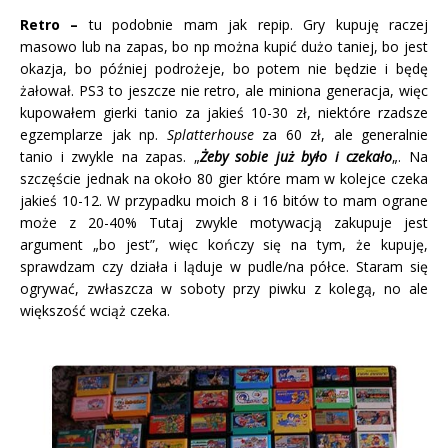
Retro –
tu podobnie mam jak repip. Gry kupuję raczej
masowo lub na zapas, bo np można kupić dużo taniej, bo jest
okazja, bo później podrożeje, bo potem nie będzie i będę
żałował. PS3 to jeszcze nie retro, ale miniona generacja, więc
kupowałem gierki tanio za jakieś 10-30 zł, niektóre rzadsze
egzemplarze jak np.
Splatterhouse
za 60 zł, ale generalnie
tanio i zwykle na zapas. „
Żeby sobie już było i czekało
„. Na
szczęście jednak na około 80 gier które mam w kolejce czeka
jakieś 10-12.
W przypadku moich 8 i 16 bitów to mam ograne
może z 20-40% Tutaj zwykle motywacją zakupuje jest
argument „bo jest”, więc kończy się na tym, że kupuję,
sprawdzam czy działa i ląduje w pudle/na półce. Staram się
ogrywać, zwłaszcza w soboty przy piwku z kolegą, no ale
większość wciąż czeka.