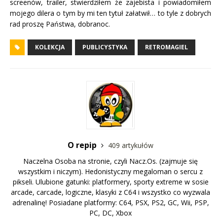
screenów, trailer, stwierdziłem że zajebista i powiadomiłem
mojego dilera o tym by mi ten tytuł załatwił… to tyle z dobrych
rad proszę Państwa, dobranoc.
KOLEKCJA
PUBLICYSTYKA
RETROMAGIEL
O repip
409 artykułów
Naczelna Osoba na stronie, czyli Nacz.Os. (zajmuje się
wszystkim i niczym). Hedonistyczny megaloman o sercu z
pikseli. Ulubione gatunki: platformery, sporty extreme w sosie
arcade, carcade, logiczne, klasyki z C64 i wszystko co wyzwala
adrenalinę! Posiadane platformy: C64, PSX, PS2, GC, Wii, PSP,
PC, DC, Xbox