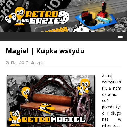
Magiel | Kupka wstydu
15.11.2017
repip
Achuj
wszystkim
! Się nam
ostatnio
coś
przedłużył
o i długo
nas w
internetac