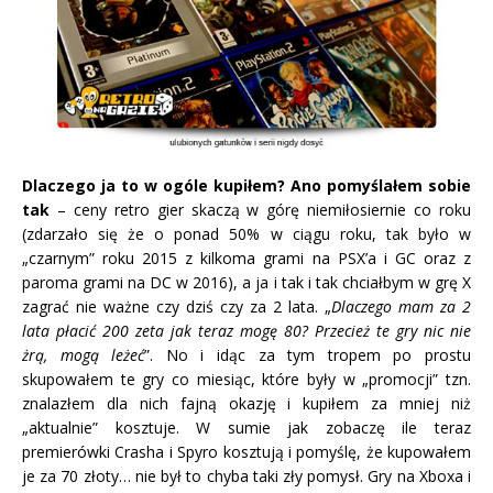
Dlaczego ja to w ogóle kupiłem? Ano pomyślałem sobie
tak
– ceny retro gier skaczą w górę niemiłosiernie co roku
(zdarzało się że o ponad 50% w ciągu roku, tak było w
„czarnym” roku 2015 z kilkoma grami na PSX’a i GC oraz z
paroma grami na DC w 2016), a ja i tak i tak chciałbym w grę X
zagrać nie ważne czy dziś czy za 2 lata. „
Dlaczego mam za 2
lata płacić 200 zeta jak teraz mogę 80? Przecież te gry nic nie
żrą, mogą leżeć
”. No i idąc za tym tropem po prostu
skupowałem te gry co miesiąc, które były w „promocji” tzn.
znalazłem dla nich fajną okazję i kupiłem za mniej niż
„aktualnie” kosztuje. W sumie jak zobaczę ile teraz
premierówki Crasha i Spyro kosztują i pomyślę, że kupowałem
je za 70 złoty… nie był to chyba taki zły pomysł. Gry na Xboxa i