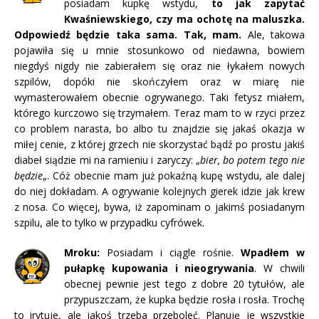
posiadam kupkę wstydu,
to jak zapytać
Kwaśniewskiego, czy ma ochotę na maluszka.
Odpowiedź będzie taka sama. Tak, mam.
Ale, takowa
pojawiła się u mnie stosunkowo od niedawna, bowiem
niegdyś nigdy nie zabierałem się oraz nie łykałem nowych
szpilów, dopóki nie skończyłem oraz w miarę nie
wymasterowałem obecnie ogrywanego. Taki fetysz miałem,
którego kurczowo się trzymałem. Teraz mam to w rzyci przez
co problem narasta, bo albo tu znajdzie się jakaś okazja w
miłej cenie, z której grzech nie skorzystać bądź po prostu jakiś
diabeł siądzie mi na ramieniu i zaryczy: „
bier, bo potem tego nie
będzie
„. Cóż obecnie mam już pokaźną kupę wstydu, ale dalej
do niej dokładam. A ogrywanie kolejnych gierek idzie jak krew
z nosa. Co więcej, bywa, iż zapominam o jakimś posiadanym
szpilu, ale to tylko w przypadku cyfrówek.
Mroku:
Posiadam i ciągle rośnie.
Wpadłem w
pułapkę kupowania i nieogrywania
. W chwili
obecnej pewnie jest tego z dobre 20 tytułów, ale
przypuszczam, że kupka będzie rosła i rosła. Trochę
to irytuje, ale jakoś trzeba przeboleć. Planuję je wszystkie