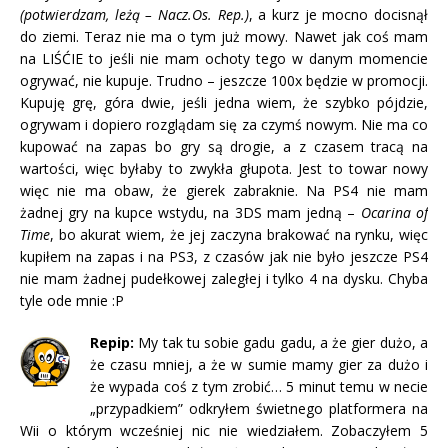
(potwierdzam, leżą – Nacz.Os. Rep.)
, a kurz je mocno docisnął
do ziemi. Teraz nie ma o tym już mowy. Nawet jak coś mam
na LIŚĆIE to jeśli nie mam ochoty tego w danym momencie
ogrywać, nie kupuje. Trudno – jeszcze 100x będzie w promocji.
Kupuję grę, góra dwie, jeśli jedna wiem, że szybko pójdzie,
ogrywam i dopiero rozglądam się za czymś nowym. Nie ma co
kupować na zapas bo gry są drogie, a z czasem tracą na
wartości, więc byłaby to zwykła głupota. Jest to towar nowy
więc nie ma obaw, że gierek zabraknie.
Na PS4 nie mam
żadnej gry na kupce wstydu, na 3DS mam jedną –
Ocarina of
Time
, bo akurat wiem, że jej zaczyna brakować na rynku, więc
kupiłem na zapas i na PS3, z czasów jak nie było jeszcze PS4
nie mam żadnej pudełkowej zaległej i tylko 4 na dysku.
Chyba
tyle ode mnie :P
Repip:
My tak tu sobie gadu gadu, a że gier dużo, a
że czasu mniej, a że w sumie mamy gier za dużo i
że wypada coś z tym zrobić… 5 minut temu w necie
„przypadkiem” odkryłem świetnego platformera na
Wii o którym wcześniej nic nie wiedziałem. Zobaczyłem 5