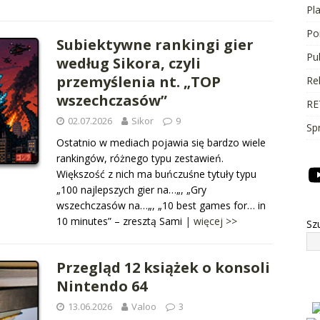
Pl
Po
Subiektywne rankingi gier
Pu
według Sikora, czyli
przemyślenia nt. „TOP
Re
wszechczasów”
RE
02.07.2026
Sikor
9
Sp
Ostatnio w mediach pojawia się bardzo wiele
rankingów, różnego typu zestawień.
Większość z nich ma buńczuśne tytuły typu
„100 najlepszych gier na…„, „Gry
wszechczasów na…„, „10 best games for… in
10 minutes” – zresztą Sami
| więcej >>
Sz
Przegląd 12 książek o konsoli
Nintendo 64
13.06.2026
Valoo
3