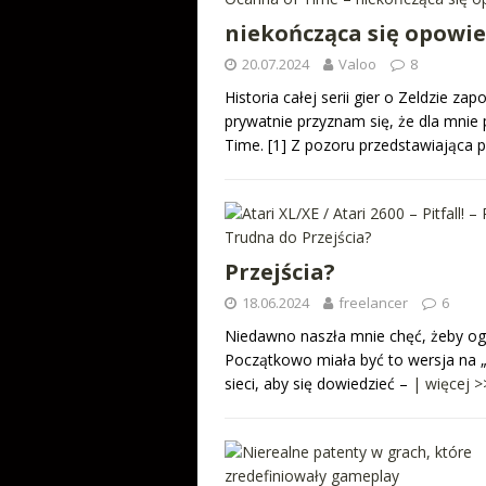
niekończąca się opowie
20.07.2024
Valoo
8
Historia całej serii gier o Zeldzie 
prywatnie przyznam się, że dla mnie 
Time. [1] Z pozoru przedstawiająca 
Przejścia?
18.06.2024
freelancer
6
Niedawno naszła mnie chęć, żeby ogra
Początkowo miała być to wersja na „m
sieci, aby się dowiedzieć –
| więcej >