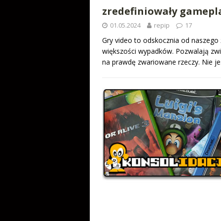
zredefiniowały gamepl
01.05.2024
repip
17
Gry video to odskocznia od naszego
większości wypadków. Pozwalają zwied
na prawdę zwariowane rzeczy. Nie je