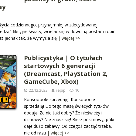
ay
 życia codziennego, przynajmniej w zdecydowanej
zać fikcyjne światy, wcielać się w dowolną postać i robić
st jednak tak, że wymyśla się
| więcej >>
Publicystyka | O tytułach
startowych 6 generacji
(Dreamcast, PlayStation 2,
GameCube, Xbox)
22.12.2023
repip
10
Konsoooole sprzedaję! Konsoooole
sprzedaję! Do tego masę świeżych tytułów
dodaję! Że nie taki dobry? Że nieświeży i
dziurawy? Nie znasz się! Bierz póki nowy, póki
daje dużo zabawy! Od czegoś zacząć trzeba,
nie od razu
| więcej >>