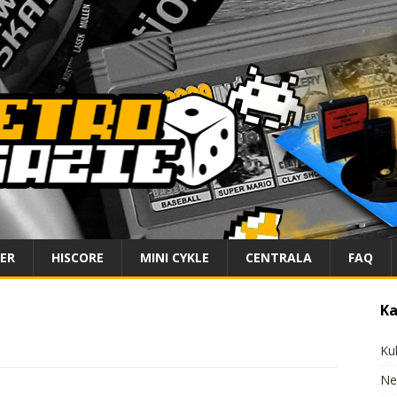
IER
HISCORE
MINI CYKLE
CENTRALA
FAQ
Ka
Ku
Ne