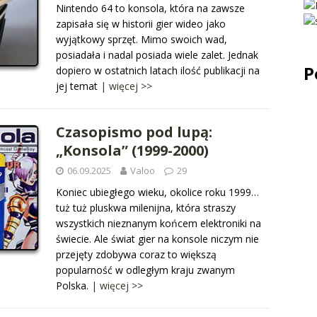
Nintendo 64 to konsola, która na zawsze
zapisała się w historii gier wideo jako
wyjątkowy sprzęt. Mimo swoich wad,
posiadała i nadal posiada wiele zalet. Jednak
P
dopiero w ostatnich latach ilość publikacji na
jej temat
| więcej >>
Czasopismo pod lupą:
„Konsola” (1999-2000)
06.09.2025
Valoo
29
Koniec ubiegłego wieku, okolice roku 1999…
tuż tuż pluskwa milenijna, która straszy
wszystkich nieznanym końcem elektroniki na
świecie. Ale świat gier na konsole niczym nie
przejęty zdobywa coraz to większą
popularność w odległym kraju zwanym
Polska.
| więcej >>