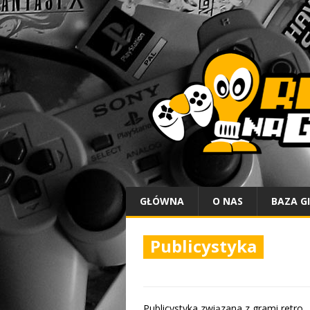
GŁÓWNA
O NAS
BAZA G
Publicystyka
Publicystyka związana z grami retro