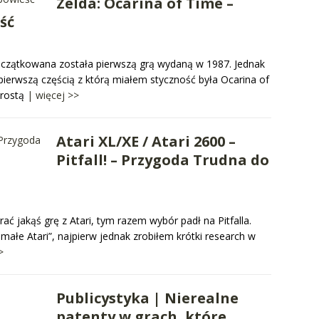
Zelda: Ocarina of Time –
ść
zapoczątkowana została pierwszą grą wydaną w 1987. Jednak
pierwszą częścią z którą miałem styczność była Ocarina of
prostą
| więcej >>
Atari XL/XE / Atari 2600 –
Pitfall! – Przygoda Trudna do
ć jakąś grę z Atari, tym razem wybór padł na Pitfalla.
ałe Atari”, najpierw jednak zrobiłem krótki research w
>
Publicystyka | Nierealne
patenty w grach, które