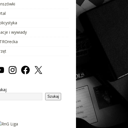
anszówki
rtal
blicystyka
lacje i wywiady
TROrecka
rzęt
ukaj
Szukaj