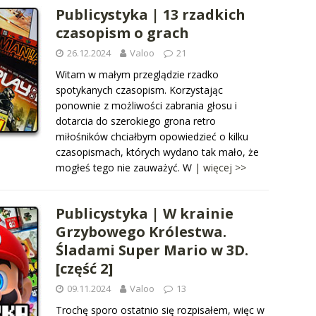
Publicystyka | 13 rzadkich
czasopism o grach
26.12.2024
Valoo
21
Witam w małym przeglądzie rzadko
spotykanych czasopism. Korzystając
ponownie z możliwości zabrania głosu i
dotarcia do szerokiego grona retro
miłośników chciałbym opowiedzieć o kilku
czasopismach, których wydano tak mało, że
mogłeś tego nie zauważyć. W
| więcej >>
Publicystyka | W krainie
Grzybowego Królestwa.
Śladami Super Mario w 3D.
[część 2]
09.11.2024
Valoo
13
Trochę sporo ostatnio się rozpisałem, więc w