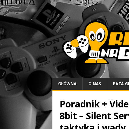
GŁÓWNA
O NAS
BAZA G
Poradnik + Vide
8bit – Silent Se
taktyka i wady 