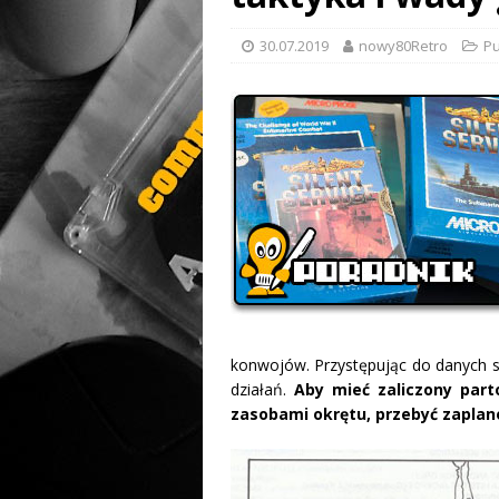
30.07.2019
nowy80Retro
Pu
konwojów. Przystępując do danych s
działań.
Aby mieć zaliczony part
zasobami okrętu, przebyć zaplan