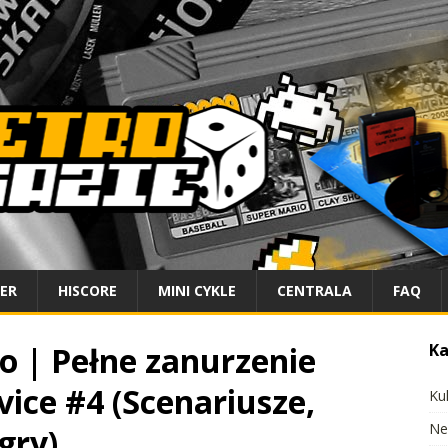
IER
HISCORE
MINI CYKLE
CENTRALA
FAQ
o | Pełne zanurzenie
Ka
rvice #4 (Scenariusze,
Ku
Ne
gry)