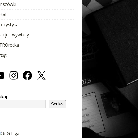
anszówki
rtal
blicystyka
lacje i wywiady
TROrecka
rzęt
ukaj
Szukaj