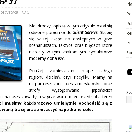
Pl
blicystyka
5
Po
Pu
Moi drodzy, opiszę w tym artykule ostatnią
odsłonę poradnika do
Silent Service
. Skupię
Re
się w tej części na dostępnych w grze
RE
scenariuszach, taktyce oraz błędach które
niestety w tym znakomitym symulatorze
Sp
możemy odnaleźć.
Poniżej zamieszczam mapę całego
regionu działań, czyli Pacyfiku. Mamy na
niej umieszczone bazy amerykańskie oraz
strefy występowania japońskich
Sz
cenariuszy zawartych w grze warto mieć przed sobą teren
ol musimy każdorazowo umiejętnie obchodzić się z
owaną trasę oraz zniszczyć napotkane cele.