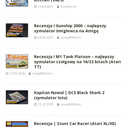
15.04.2021
freelancer
Recenzja I Gunship 2000 – najlepszy
symulator śmigłowca na Amigę
04.03.2021
nowy80Retro
Recenzja I M1 Tank Platoon – najlepszy
symulator czołgowy na 16/32 bitach (Atari
TT)
27.05.2020
nowy80Retro
Kapitan Nowol | DCS Black Shark 2
(symulator lotu)
15.12.2019
nowy80Retro
Recenzja | Stunt Car Racer (Atari XL/XE)