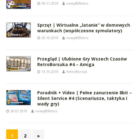
09.11.2019
nowy80Retro
Sprzęt | Wirtualne „latanie” w domowych
warunkach (współczesne symulatory)
20.10.2019
nowy80Retro
Przegląd | Ulubione Gry Wszech Czasów
RetroBorsuka #4 – Amiga
13.10.2019
RetroBorsuk
Poradnik + Video | Pełne zanurzenie 8bit –
Silent Service #4 (Scenariusze, taktyka i
wady gry)
30.07.2019
nowy80Retro
1
2
»