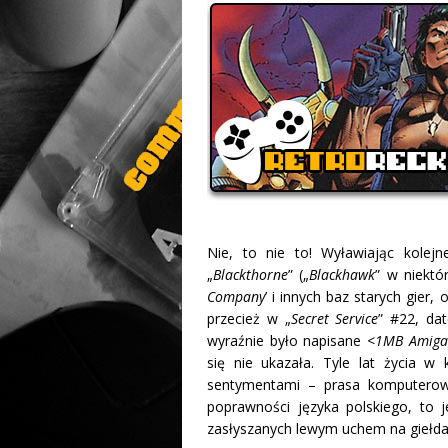
Nie, to nie to! Wyławiając kolej
„
Blackthorne
” („
Blackhawk
” w niektó
Company
’ i innych baz starych gier, 
przecież w „
Secret Service
” #22, da
wyraźnie było napisane <
1MB Amiga
się nie ukazała. Tyle lat życia w
sentymentami – prasa komputerow
poprawności języka polskiego, to 
zasłyszanych lewym uchem na giełd