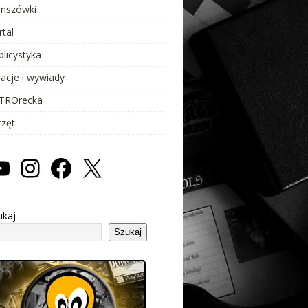
anszówki
rtal
blicystyka
lacje i wywiady
TROrecka
rzęt
ukaj
Szukaj