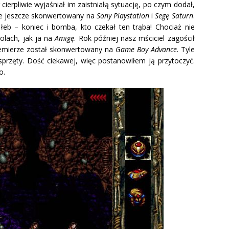
 cierpliwie wyjaśniał im zaistniałą sytuację, po czym dodał,
nie jeszcze skonwertowany na
Sony Playstation
i
Segę Saturn
.
 łeb – koniec i bomba, kto czekał ten trąba! Chociaż nie
olach, jak ja na
Amigę
. Rok później nasz mściciel zagościł
premierze został skonwertowany na
Game Boy Advance
. Tyle
 sprzęty. Dość ciekawej, więc postanowiłem ją przytoczyć.
o.