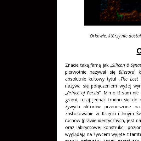
Orkowie, którzy nie dosta
O
Znacie taką firmę jak „
Silicon & Syna
pierwotnie nazywał się
Blizzard
, 
absolutnie kultowy tytuł „
The Lost 
nazywa się połączeniem wyżej wym
„
Prince of Persia
”. Mimo iż sam nie
grami, tutaj jednak trudno się do 
żywych aktorów przenoszone na 
zastosowanie w Księciu i Innym Św
ruchów (prawie identycznych, jest na
oraz labiryntowej konstrukcji pozi
wyglądają na żywcem wyjęte z tamte