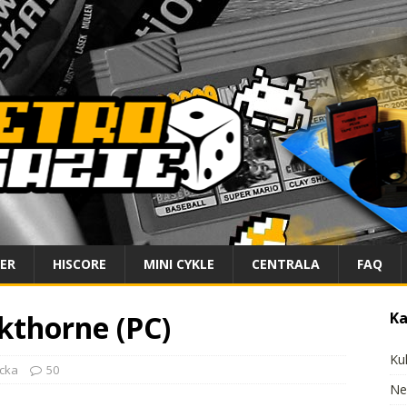
IER
HISCORE
MINI CYKLE
CENTRALA
FAQ
kthorne (PC)
Ka
Ku
cka
50
Ne