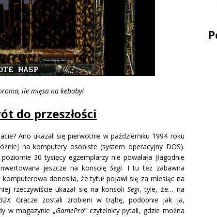
P
roma, ile mięsa na kebaby!
ót do przeszłości
tacie? Ano ukazał się pierwotnie w październiku 1994 roku
óźniej na komputery osobiste (system operacyjny DOS).
 poziomie 30 tysięcy egzemplarzy nie powalała (łagodnie
onwertowana jeszcze na konsolę
Segi
. I tu też zabawna
 komputerowa donosiła, że tytuł pojawi się za miesiąc na
niej rzeczywiście ukazał się na konsoli
Segi
, tyle, że… na
32X
. Gracze zostali zrobieni w trąbę, podobnie jak ja,
dy w magazynie „
GamePro
” czytelnicy pytali, gdzie można