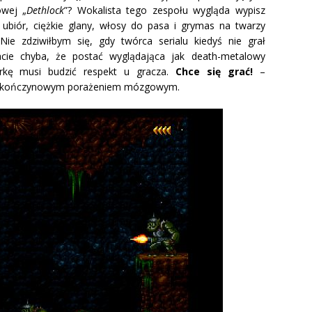
owej „
Dethlock
”? Wokalista tego zespołu wygląda wypisz
ubiór, ciężkie glany, włosy do pasa i grymas na twarzy
ie zdziwiłbym się, gdy twórca serialu kiedyś nie grał
acie chyba, że postać wyglądająca jak death-metalowy
urkę musi budzić respekt u gracza.
Chce się grać!
–
terokończynowym porażeniem mózgowym.