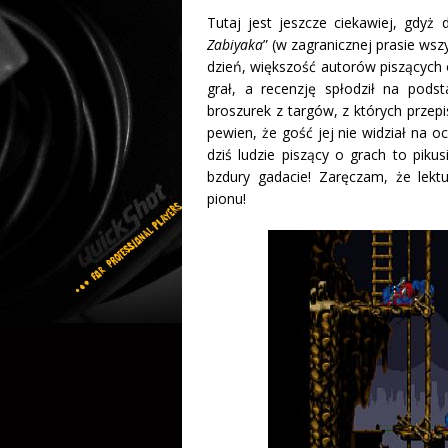
Tutaj jest jeszcze ciekawiej, gdyż 
Zabiyaka
” (w zagranicznej prasie wsz
dzień, większość autorów piszących o
grał, a recenzję spłodził na pods
broszurek z targów, z których przepi
pewien, że gość jej nie widział na ocz
dziś ludzie piszący o grach to pi
bzdury gadacie! Zaręczam, że lek
pionu!