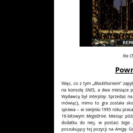
Na Ch
Powr
Więc, co z tym „
Blackthornem
” zapy
na konsolę
SNES
, a dwa miesiące p
Wydawcą był
Interplay
. Sprzedaż na
mówiąc), mimo to gra została sk
sprawa – w sierpniu 1995 roku prasa
16-bitowym
MegaDrive
. Miesiąc póź
dodatku do niej, w postaci
Sega 
poszukujący tej pozycji na
Amigę
. G