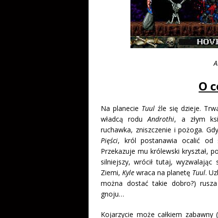
A
O c
Na planecie
Tuul
źle się dzieje. Tr
władcą rodu
Androthi
, a złym k
ruchawka, zniszczenie i pożoga. Gdy 
Pięści
, król postanawia ocalić o
Przekazuje mu królewski kryształ, po
silniejszy, wrócił tutaj, wyzwalają
Ziemi,
Kyle
wraca na planetę
Tuul
. U
można dostać takie dobro?) rusz
gnoju…
Kojarzycie może całkiem zabawny (