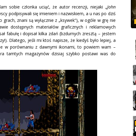
dam sobie członka uciąć, że autor recenzji, niejaki „
John
yscy podpisywali się imieniem i nazwiskiem, a u nas po dziś
 grach, znani są wyłącznie z „ksywek”), w ogóle w grę nie
tawie dostępnych materiałów graficznych i reklamowych
sał fabułę i dopisał kilka zdań (bzdurnych zresztą – jestem
y!). Dlatego, jeśli mi ktoś napisze, że kiedyś było lepiej, a
kusie w porównaniu z dawnymi ikonami, to powiem wam –
tura tamtych magazynów dzisiaj szybko postawi was do