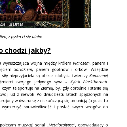
lien, z pyska ci się ulało!
o chodzi jakby?
wa wyniszczająca wojna między królem
Vlarosem
, panem i
sięciem
Sarlakiem
, panem goblinów i orków. Wszędzie
siły nieprzyjaciela są bliskie zdobycia twierdzy
Kamiennej
d śmierci swojego jedynego syna –
Kyle’a Blackthorne’a
.
 czym teleportuje na Ziemię, by, gdy dorośnie i stanie się
c swój lud z niewoli. Po dwudziestu latach spędzonych na
zbrojony w dwururkę z niekończącą się amunicją (a gdzie to
a wymierzyć sprawiedliwość i posłać swych wrogów do
polecam muzykę) serial „
Metalocalypse
”, opowiadający o