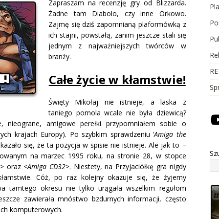
Zapraszam na recenzję gry od Blizzarda.
Pl
Żadne tam Diabolo, czy inne Orkowo.
Po
Zajmę się dziś zapomnianą plaformówką z
ich stajni, powstałą, zanim jeszcze stali się
Pu
jednym z najważniejszych twórców w
Re
branży.
RE
Całe życie w kłamstwie!
Sp
Święty Mikołaj nie istnieje, a laska z
taniego pornola wcale nie była dziewicą?
ne, nieograne, amigowe perełki przypomniałem sobie o
rych krajach Europy). Po szybkim sprawdzeniu ‘
Amiga the
okazało się, że ta pozycja w spisie nie istnieje. Ale jak to –
Sz
towanym na marzec 1995 roku, na stronie 28, w stopce
> oraz <
Amiga CD32
>. Niestety, na Przyjaciółkę gra nigdy
 kłamstwie. Cóż, po raz kolejny okazuje się, że żyjemy
a tamtego okresu nie tylko urągała wszelkim regułom
jeszcze zawierała mnóstwo bzdurnych informacji, często
ach komputerowych.