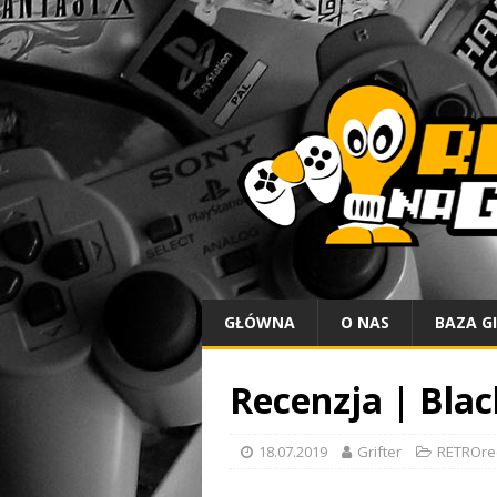
GŁÓWNA
O NAS
BAZA G
Recenzja | Blac
18.07.2019
Grifter
RETROre