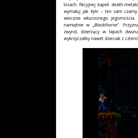
losach fikcyjnej kapeli death-metal
wymaluj jak
Kyle
– ten sam czarny 
wiecznie wkurzonego jegomościa. N
namiętnie w „
Blackthorne
”. Przyzn
zwyrol, dzierżący w łapach dwur
wykrzyczałby nawet dzieciak z cz