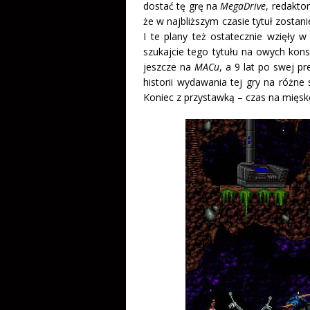
dostać tę grę na
MegaDrive
, redaktor
że w najbliższym czasie tytuł zosta
I te plany też ostatecznie wzięły w
szukajcie tego tytułu na owych kons
jeszcze na
MACu
, a 9 lat po swej 
historii wydawania tej gry na różne
Koniec z przystawką – czas na mięsk