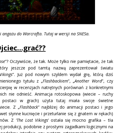
li angażu do Warcrafta. Tutaj w wersji na SNESa.
jciec…grać??
pse
”? Oczywiście, że tak. Może tylko nie pamiętacie, że tak
który jeszcze pod tamtą nazwą zaprezentował światu
Vikings
”. Już pod nowym szyldem wydał grę, którą dziś
ienionego tytułu z „
Flashbackiem
”, „
Another Word
”, czy
 cierpię w recenzjach natrętnych porównań z konkretnymi
nich nie odnieść. Animacja rotoskopowa (wiecie – ruchy
postaci w grach) użyta tutaj miała swoje świetne
iecie. Z „
Flashback
” najbliżej do animacji postaci i jego
wet słynne kucnięcie i przeturlanie się z gnatem w rękach)
omów. Z ‘
The Lost Vikings
’ ostała się mocno grafika – tła
j produkcji, podobnie z prostymi zagadkami logicznymi na