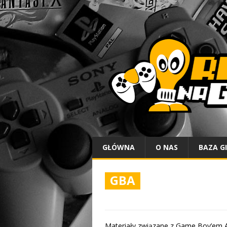
GŁÓWNA
O NAS
BAZA G
GBA
Materiały związane z Game Boy’em 