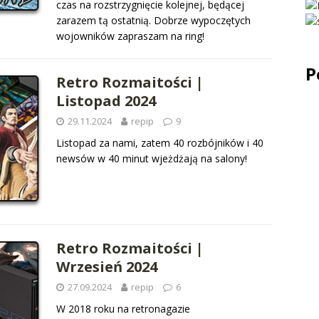
czas na rozstrzygnięcie kolejnej, będącej
zarazem tą ostatnią. Dobrze wypoczętych
wojowników zapraszam na ring!
P
Retro Rozmaitości |
Listopad 2024
29.11.2024
repip
9
Listopad za nami, zatem 40 rozbójników i 40
newsów w 40 minut wjeżdżają na salony!
Retro Rozmaitości |
Wrzesień 2024
27.09.2024
repip
6
W 2018 roku na retronagazie