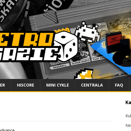
IER
HISCORE
MINI CYKLE
CENTRALA
FAQ
Ka
Ku
Ne
Advance