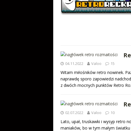
Re
04.11.2022
Valoo
15
Witam miłośników retro nowinek. Paźd
naprawdę sporo zapowiedzi nadchodz
z dwóch mocnych punktów Retro Roz
Re
02.07.2022
Valoo
10
Lato, upał, truskawki i wysyp retro 
maniaków, bo w tym małym światku dz