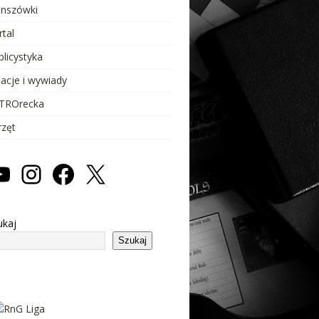
anszówki
rtal
blicystyka
lacje i wywiady
TROrecka
rzęt
ukaj
Szukaj