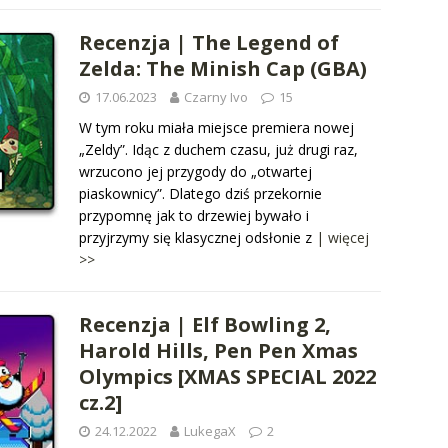
Recenzja | The Legend of
Zelda: The Minish Cap (GBA)
17.06.2023
Czarny Ivo
15
W tym roku miała miejsce premiera nowej
„Zeldy”. Idąc z duchem czasu, już drugi raz,
wrzucono jej przygody do „otwartej
piaskownicy”. Dlatego dziś przekornie
przypomnę jak to drzewiej bywało i
przyjrzymy się klasycznej odsłonie z
| więcej
>>
Recenzja | Elf Bowling 2,
Harold Hills, Pen Pen Xmas
Olympics [XMAS SPECIAL 2022
cz.2]
24.12.2022
LukegaX
2