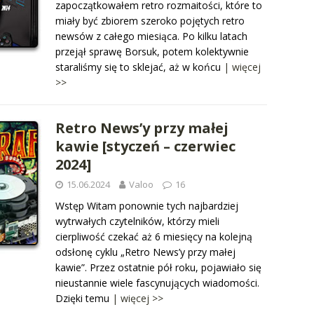
zapoczątkowałem retro rozmaitości, które to
miały być zbiorem szeroko pojętych retro
newsów z całego miesiąca. Po kilku latach
przejął sprawę Borsuk, potem kolektywnie
staraliśmy się to sklejać, aż w końcu
| więcej
>>
Retro News’y przy małej
kawie [styczeń – czerwiec
2024]
15.06.2024
Valoo
16
Wstęp Witam ponownie tych najbardziej
wytrwałych czytelników, którzy mieli
cierpliwość czekać aż 6 miesięcy na kolejną
odsłonę cyklu „Retro News’y przy małej
kawie”. Przez ostatnie pół roku, pojawiało się
nieustannie wiele fascynujących wiadomości.
Dzięki temu
| więcej >>