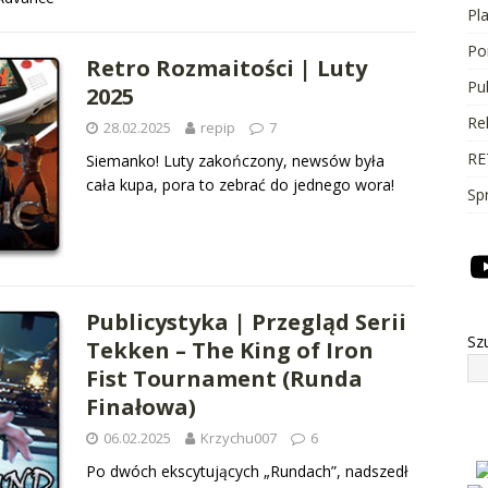
Pl
Po
Retro Rozmaitości | Luty
Pu
2025
Re
28.02.2025
repip
7
RE
Siemanko! Luty zakończony, newsów była
cała kupa, pora to zebrać do jednego wora!
Sp
Publicystyka | Przegląd Serii
Sz
Tekken – The King of Iron
Fist Tournament (Runda
Finałowa)
06.02.2025
Krzychu007
6
Po dwóch ekscytujących „Rundach”, nadszedł