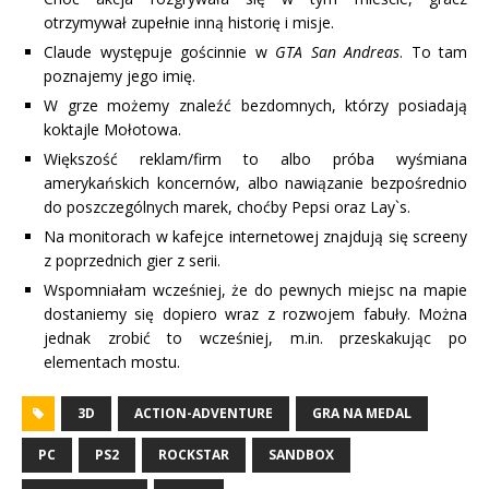
otrzymywał zupełnie inną historię i misje.
Claude występuje gościnnie w
GTA San Andreas
. To tam
poznajemy jego imię.
W grze możemy znaleźć bezdomnych, którzy posiadają
koktajle Mołotowa.
Większość reklam/firm to albo próba wyśmiana
amerykańskich koncernów, albo nawiązanie bezpośrednio
do poszczególnych marek, choćby Pepsi oraz Lay`s.
Na monitorach w kafejce internetowej znajdują się screeny
z poprzednich gier z serii.
Wspomniałam wcześniej, że do pewnych miejsc na mapie
dostaniemy się dopiero wraz z rozwojem fabuły. Można
jednak zrobić to wcześniej, m.in. przeskakując po
elementach mostu.
3D
ACTION-ADVENTURE
GRA NA MEDAL
PC
PS2
ROCKSTAR
SANDBOX