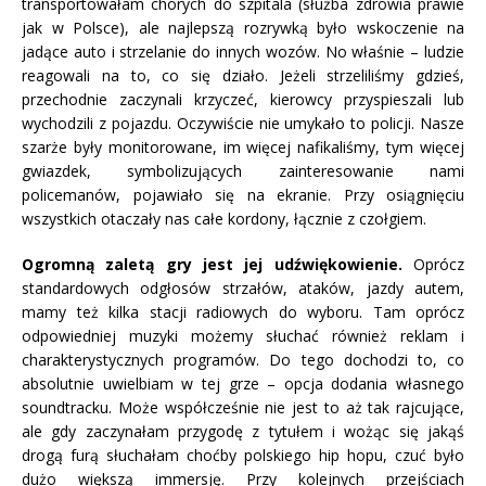
transportowałam chorych do szpitala (służba zdrowia prawie
jak w Polsce), ale najlepszą rozrywką było wskoczenie na
jadące auto i strzelanie do innych wozów. No właśnie – ludzie
reagowali na to, co się działo. Jeżeli strzeliliśmy gdzieś,
przechodnie zaczynali krzyczeć, kierowcy przyspieszali lub
wychodzili z pojazdu. Oczywiście nie umykało to policji. Nasze
szarże były monitorowane, im więcej nafikaliśmy, tym więcej
gwiazdek, symbolizujących zainteresowanie nami
policemanów, pojawiało się na ekranie. Przy osiągnięciu
wszystkich otaczały nas całe kordony, łącznie z czołgiem.
Ogromną zaletą gry jest jej udźwiękowienie.
Oprócz
standardowych odgłosów strzałów, ataków, jazdy autem,
mamy też kilka stacji radiowych do wyboru. Tam oprócz
odpowiedniej muzyki możemy słuchać również reklam i
charakterystycznych programów. Do tego dochodzi to, co
absolutnie uwielbiam w tej grze – opcja dodania własnego
soundtracku. Może współcześnie nie jest to aż tak rajcujące,
ale gdy zaczynałam przygodę z tytułem i wożąc się jakąś
drogą furą słuchałam choćby polskiego hip hopu, czuć było
dużo większą immersję. Przy kolejnych przejściach