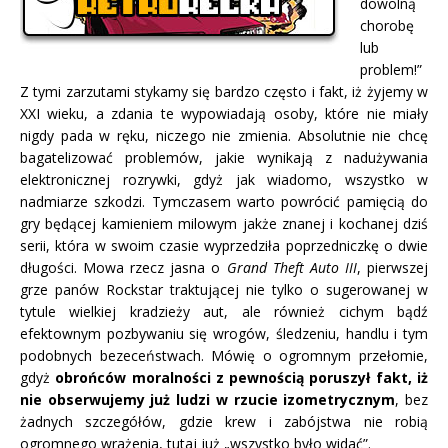
dowolną
chorobę
lub
problem!”
Z tymi zarzutami stykamy się bardzo często i fakt, iż żyjemy w
XXI wieku, a zdania te wypowiadają osoby, które nie miały
nigdy pada w ręku, niczego nie zmienia. Absolutnie nie chcę
bagatelizować problemów, jakie wynikają z nadużywania
elektronicznej rozrywki, gdyż jak wiadomo, wszystko w
nadmiarze szkodzi. Tymczasem warto powrócić pamięcią do
gry będącej kamieniem milowym jakże znanej i kochanej dziś
serii, która w swoim czasie wyprzedziła poprzedniczkę o dwie
długości. Mowa rzecz jasna o
Grand Theft Auto III
, pierwszej
grze panów Rockstar traktującej nie tylko o sugerowanej w
tytule wielkiej kradzieży aut, ale również cichym bądź
efektownym pozbywaniu się wrogów, śledzeniu, handlu i tym
podobnych bezeceństwach. Mówię o ogromnym przełomie,
gdyż
obrońców moralności z pewnością poruszył fakt, iż
nie obserwujemy już ludzi w rzucie izometrycznym
, bez
żadnych szczegółów, gdzie krew i zabójstwa nie robią
ogromnego wrażenia, tutaj już „wszystko było widać”.