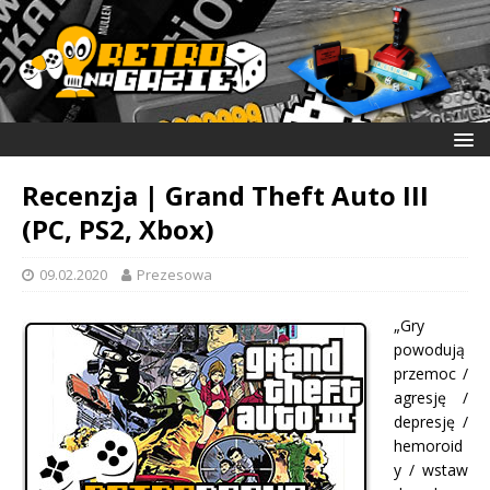
Recenzja | Grand Theft Auto III
(PC, PS2, Xbox)
09.02.2020
Prezesowa
„Gry
powodują
przemoc /
agresję /
depresję /
hemoroid
y / wstaw