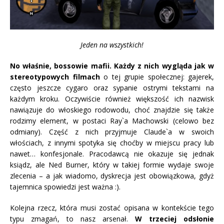
Jeden na wszystkich!
No właśnie, bossowie mafii. Każdy z nich wygląda jak w
stereotypowych filmach
o tej grupie społecznej: gajerek,
często jeszcze cygaro oraz sypanie ostrymi tekstami na
każdym kroku. Oczywiście również większość ich nazwisk
nawiązuje do włoskiego rodowodu, choć znajdzie się także
rodzimy element, w postaci Ray`a Machowski (celowo bez
odmiany). Część z nich przyjmuje Claude`a w swoich
włościach, z innymi spotyka się choćby w miejscu pracy lub
nawet… konfesjonale. Pracodawcą nie okazuje się jednak
ksiądz, ale Ned Burner, który w takiej formie wydaje swoje
zlecenia – a jak wiadomo, dyskrecja jest obowiązkowa, gdyż
tajemnica spowiedzi jest ważna :).
Kolejna rzecz, która musi zostać opisana w kontekście tego
typu zmagań, to nasz arsenał.
W trzeciej odsłonie