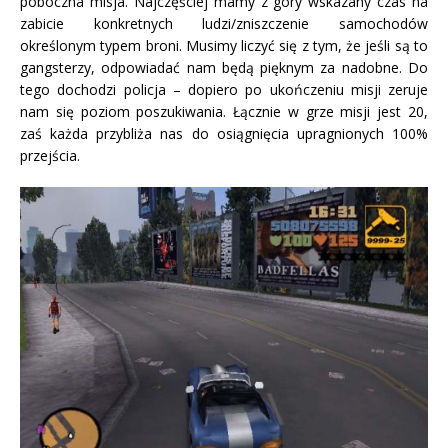
poboczna misja. Najczęściej mamy z góry wskazany czas na
zabicie konkretnych ludzi/zniszczenie samochodów
określonym typem broni. Musimy liczyć się z tym, że jeśli są to
gangsterzy, odpowiadać nam będą pięknym za nadobne. Do
tego dochodzi policja – dopiero po ukończeniu misji zeruje
nam się poziom poszukiwania. Łącznie w grze misji jest 20,
zaś każda przybliża nas do osiągnięcia upragnionych 100%
przejścia.