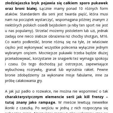
złodziejaszka bryk pojawia się całkiem sporo pukawek
oraz broni białej.
Łącznie mamy ponad 10 różnych form
ataków. Standardem dla serii jest twarda pięść, która musi
nam na początek wystarczyć, wspomagana później znanym z
niektórych polskich osiedli bejsbolem (a niby ten sport nie jest
u nas popularny). Strzelać możemy pistoletem lub uzi, jednak
zadają one nieco słabsze obrażenia niż choćby shotgun, M16.
Co warto podkreślić, bronie różnią się na tyle, że właściwie
ciężko jest wykonywać wszystkie polecenia wyłącznie jednym
wybranym orężem. Mocniejsze pukawki trzeba będzie dłużej
przeładowywać, korzystanie ze snajperki też wymaga spokoju
i czasu. Do tego dochodzą już ostrzejsze, zapewniające
wybuchową rozrywkę, granat lub wyrzutnia rakiet. Pewne
bronie zdobędziemy za wykonane misje fabularne, inne za
próbę calakowania gry.
A jak już padło o rozwałce, nie można nie wspomnieć o tak
charakterystycznym elemencie serii jak kill frenzy –
tutaj znany jako rampage.
W mieście lewitują niewielkie
ikonki z czaszką. Po wejściu w jedną z nich rozpoczyna się