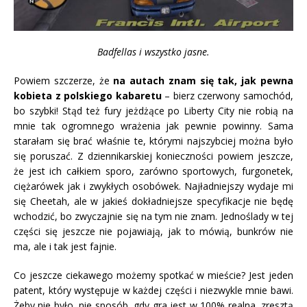
Badfellas i wszystko jasne.
Powiem szczerze, że
na autach znam się tak, jak pewna
kobieta z polskiego kabaretu
– bierz czerwony samochód,
bo szybki! Stąd też fury jeżdżące po Liberty City nie robią na
mnie tak ogromnego wrażenia jak pewnie powinny. Sama
starałam się brać właśnie te, którymi najszybciej można było
się poruszać. Z dziennikarskiej konieczności powiem jeszcze,
że jest ich całkiem sporo, zarówno sportowych, furgonetek,
ciężarówek jak i zwykłych osobówek. Najładniejszy wydaje mi
się Cheetah, ale w jakieś dokładniejsze specyfikacje nie będę
wchodzić, bo zwyczajnie się na tym nie znam. Jednoślady w tej
części się jeszcze nie pojawiają, jak to mówią, bunkrów nie
ma, ale i tak jest fajnie.
Co jeszcze ciekawego możemy spotkać w mieście? Jest jeden
patent, który występuje w każdej części i niezwykle mnie bawi.
Żeby nie było, nie sposób, gdy gra jest w 100% realna, zresztą