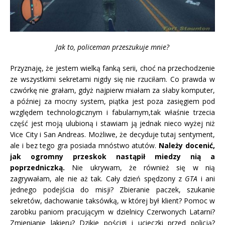
Jak to, policeman przeszukuje mnie?
Przyznaję, że jestem wielką fanką serii, choć na przechodzenie
ze wszystkimi sekretami nigdy się nie rzuciłam. Co prawda w
czwórkę nie grałam, gdyż najpierw miałam za słaby komputer,
a później za mocny system, piątka jest poza zasięgiem pod
względem technologicznym i fabularnym,tak właśnie trzecia
część jest moją ulubioną i stawiam ją jednak nieco wyżej niż
Vice City i San Andreas. Możliwe, że decyduje tutaj sentyment,
ale i bez tego gra posiada mnóstwo atutów.
Należy docenić,
jak ogromny przeskok nastąpił miedzy nią a
poprzedniczką.
Nie ukrywam, że również się w nią
zagrywałam, ale nie aż tak. Cały dzień spędzony z
GTA
i ani
jednego podejścia do misji? Zbieranie paczek, szukanie
sekretów, dachowanie taksówką, w której był klient? Pomoc w
zarobku paniom pracującym w dzielnicy Czerwonych Latarni?
Zmienianie lakieru? Dzikie pościgi i ucieczki przed policją?