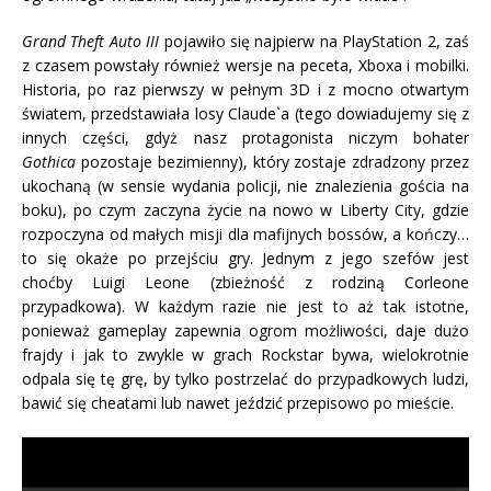
Grand Theft Auto III
pojawiło się najpierw na PlayStation 2, zaś
z czasem powstały również wersje na peceta, Xboxa i mobilki.
Historia, po raz pierwszy w pełnym 3D i z mocno otwartym
światem, przedstawiała losy Claude`a (tego dowiadujemy się z
innych części, gdyż nasz protagonista niczym bohater
Gothica
pozostaje bezimienny), który zostaje zdradzony przez
ukochaną (w sensie wydania policji, nie znalezienia gościa na
boku), po czym zaczyna życie na nowo w Liberty City, gdzie
rozpoczyna od małych misji dla mafijnych bossów, a kończy…
to się okaże po przejściu gry. Jednym z jego szefów jest
choćby Luigi Leone (zbieżność z rodziną Corleone
przypadkowa). W każdym razie nie jest to aż tak istotne,
ponieważ gameplay zapewnia ogrom możliwości, daje dużo
frajdy i jak to zwykle w grach Rockstar bywa, wielokrotnie
odpala się tę grę, by tylko postrzelać do przypadkowych ludzi,
bawić się cheatami lub nawet jeździć przepisowo po mieście.