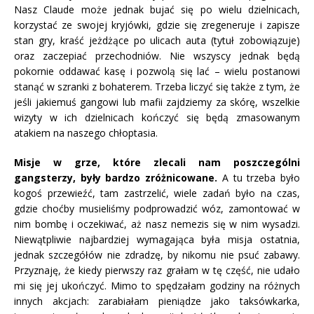
Nasz Claude może jednak bujać się po wielu dzielnicach,
korzystać ze swojej kryjówki, gdzie się zregeneruje i zapisze
stan gry, kraść jeżdżące po ulicach auta (tytuł zobowiązuje)
oraz zaczepiać przechodniów. Nie wszyscy jednak będą
pokornie oddawać kasę i pozwolą się lać – wielu postanowi
stanąć w szranki z bohaterem. Trzeba liczyć się także z tym, że
jeśli jakiemuś gangowi lub mafii zajdziemy za skórę, wszelkie
wizyty w ich dzielnicach kończyć się będą zmasowanym
atakiem na naszego chłoptasia.
Misje w grze, które zlecali nam poszczególni
gangsterzy, były bardzo zróżnicowane.
A tu trzeba było
kogoś przewieźć, tam zastrzelić, wiele zadań było na czas,
gdzie choćby musieliśmy podprowadzić wóz, zamontować w
nim bombę i oczekiwać, aż nasz nemezis się w nim wysadzi.
Niewątpliwie najbardziej wymagająca była misja ostatnia,
jednak szczegółów nie zdradzę, by nikomu nie psuć zabawy.
Przyznaję, że kiedy pierwszy raz grałam w tę część, nie udało
mi się jej ukończyć. Mimo to spędzałam godziny na różnych
innych akcjach: zarabiałam pieniądze jako taksówkarka,