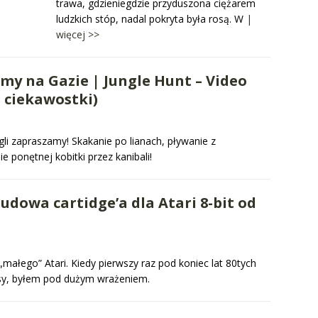
trawa, gdzieniegdzie przyduszona ciężarem
ludzkich stóp, nadal pokryta była rosą. W
|
więcej >>
my na Gazie | Jungle Hunt – Video
, ciekawostki)
gli zapraszamy! Skakanie po lianach, pływanie z
e ponętnej kobitki przez kanibali!
udowa cartidge’a dla Atari 8-bit od
małego” Atari. Kiedy pierwszy raz pod koniec lat 80tych
asy, byłem pod dużym wrażeniem.