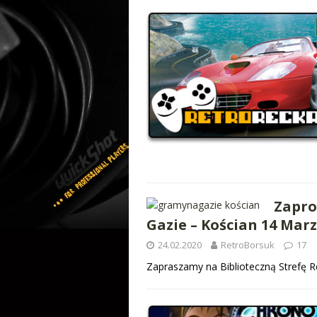
Zapro
Gazie – Kościan 14 Marz
24.02.2020
RetroBorsuk
17
Zapraszamy na Biblioteczną Strefę R