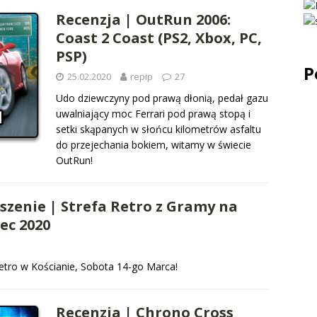
Recenzja | OutRun 2006:
Coast 2 Coast (PS2, Xbox, PC,
PSP)
P
25.02.2020
repip
27
Udo dziewczyny pod prawą dłonią, pedał gazu
uwalniający moc Ferrari pod prawą stopą i
setki skąpanych w słońcu kilometrów asfaltu
do przejechania bokiem, witamy w świecie
OutRun!
szenie | Strefa Retro z Gramy na
ec 2020
etro w Kościanie, Sobota 14-go Marca!
Recenzja | Chrono Cross