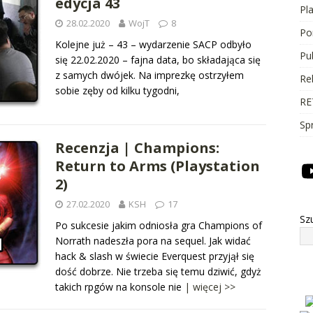
edycja 43
Pl
28.02.2020
WojT
8
Po
Kolejne już – 43 – wydarzenie SACP odbyło
Pu
się 22.02.2020 – fajna data, bo składająca się
z samych dwójek. Na imprezkę ostrzyłem
Re
sobie zęby od kilku tygodni,
RE
Sp
Recenzja | Champions:
Return to Arms (Playstation
2)
27.02.2020
KSH
17
Sz
Po sukcesie jakim odniosła gra Champions of
Norrath nadeszła pora na sequel. Jak widać
hack & slash w świecie Everquest przyjął się
dość dobrze. Nie trzeba się temu dziwić, gdyż
takich rpgów na konsole nie
| więcej >>