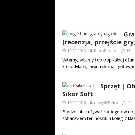
Gra
(recenzja, przejście gry
19.02.2020
RetroBorsuk
15
Witamy, witamy i do tropikalnej dżun
krokodylami, lawina skalna i gotowani
Sprzęt | Ob
Sikor Soft
18.02.2020
nowy80Retro
21
Bardzo lubię używać cartidge-ów do „
zobaczyłem ten nośnik u kolegi z kl