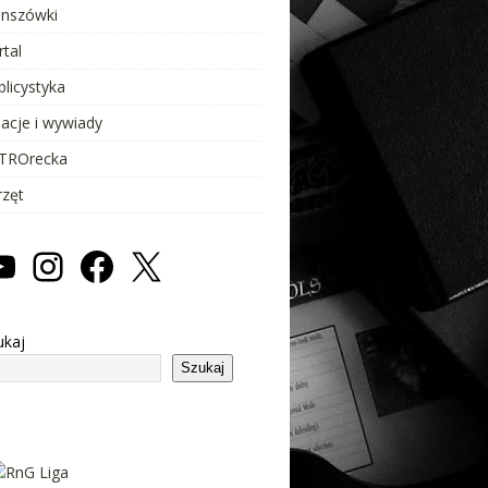
anszówki
rtal
blicystyka
lacje i wywiady
TROrecka
rzęt
ukaj
Szukaj