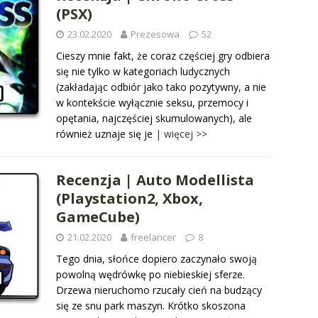
(PSX)
23.02.2020
Prezesowa
52
Cieszy mnie fakt, że coraz częściej gry odbiera
się nie tylko w kategoriach ludycznych
(zakładając odbiór jako tako pozytywny, a nie
w kontekście wyłącznie seksu, przemocy i
opętania, najczęściej skumulowanych), ale
również uznaje się je
| więcej >>
Recenzja | Auto Modellista
(Playstation2, Xbox,
GameCube)
21.02.2020
freelancer
8
Tego dnia, słońce dopiero zaczynało swoją
powolną wędrówkę po niebieskiej sferze.
Drzewa nieruchomo rzucały cień na budzący
się ze snu park maszyn. Krótko skoszona