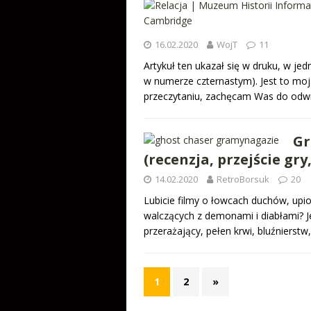
16.02.2020
WojT
11
Artykuł ten ukazał się w druku, w j
w numerze czternastym). Jest to moj
przeczytaniu, zachęcam Was do odw
Gr
(recenzja, przejście gry
14.02.2020
RetroBorsuk
20
Lubicie filmy o łowcach duchów, upi
walczących z demonami i diabłami? Je
przerażający, pełen krwi, bluźnierst
1
2
»