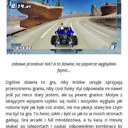
zabawa przednia! Nie? A to dziwne, na papierze wyglądało
fajnie…
Ogólnie dziwna to gra, niby krótkie sesyjki sprzyjają
przenośnemu graniu, niby cool funky styl odpowiada mi nawet
jeśli już nieco stary jestem, ale są pewne granice. Motyw z
latającymi wyspami szybko się nudzi i wszystko wygląda jak
robione byle jak byle coś zrobić, nie ma jakiejś stałej linii czym
ma być ta gra. To
hasie, szkło i byle co
jak to w moich stronach
gadają. Gra arcade i full młodzieżówa, a tu każą ci minutę
skakać po teleportach i szukać odpowiedniej kombinacji by