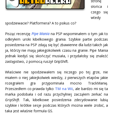
stronę
słońca i
czego się
wtedy
spodziewacie? Platformera? A to psikus co?
Pisząc recenzję
Pipe Mania
na PSP wspominałem o tym jak to
odkryłem uroki kibelkowego grania. Szybkie partie podczas
posiedzenia na PSP zdają się być zbawienne dla ludzi takich jak
ja, którzy nie mają jakiegokolwiek czasu na granie. Pipe Mania
jednak kiedyś się skończyć musiała, i przydałoby się znaleźć
zastępstwo, z pomocą ruszył GripShift.
Właściwie nie spodziewałem się niczego po tej grze, nie
miałem o niej jakiejkolwiek wiedzy, z pierwszych etapów jakie
rozegrałem gra przypominała mocno TrackManię.
Przeszedłem co prawda tylko
TM na Wii
, ale bardzo mi się ta
marka podobała i od razu przychylniej zacząłem zerkać na
GripShift
. Tak, kibelkowe posiedzenia zdecydowanie lubią
szybkie i krótkie sesje podczas których można wiele zrobić, a
taka jest właśnie formuła GS.