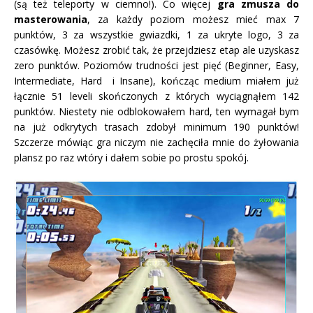
(są też teleporty w ciemno!). Co więcej
gra zmusza do
masterowania
, za każdy poziom możesz mieć max 7
punktów, 3 za wszystkie gwiazdki, 1 za ukryte logo, 3 za
czasówkę. Możesz zrobić tak, że przejdziesz etap ale uzyskasz
zero punktów. Poziomów trudności jest pięć (Beginner, Easy,
Intermediate, Hard i Insane), kończąc medium miałem już
łącznie 51 leveli skończonych z których wyciągnąłem 142
punktów. Niestety nie odblokowałem hard, ten wymagał bym
na już odkrytych trasach zdobył minimum 190 punktów!
Szczerze mówiąc gra niczym nie zachęciła mnie do żyłowania
plansz po raz wtóry i dałem sobie po prostu spokój.