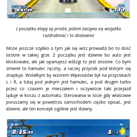
z początku etapy są proste, potem zaczyna się wszystko
rozdrabniać i to dosłownie
Może jeszcze szybko o tym jak się wóz prowadzi bo to dość
istotne w takiej grze. Z początku jest dziwnie bo auto jest
klockowate, ale jak opanujesz wślizgi to jest znośnie. Co bym
zmienił to hamulec ręczny, a raczej przycisk pod którym się
znajduje. Wolałbym by wzorem Wipeoutów był na przyciskach
L i R, a tutaj pod jednym jest hamulec, a pod drugim turbo
przez co czasem je mieszałem i oczywiście taki przejazd
ląduje w koszu z automatu. Sterowania w locie gdy właściwie
poruszamy się w powietrzu samochodem ciężko opisać, jest
dziwne, ale ten koncept ogólnie jest dziwny.