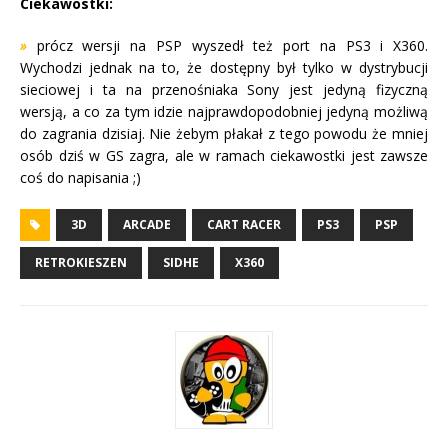
Ciekawostki:
»
prócz wersji na PSP wyszedł też port na PS3 i X360.
Wychodzi jednak na to, że dostępny był tylko w dystrybucji
sieciowej i ta na przenośniaka Sony jest jedyną fizyczną
wersją, a co za tym idzie najprawdopodobniej jedyną możliwą
do zagrania dzisiaj. Nie żebym płakał z tego powodu że mniej
osób dziś w GS zagra, ale w ramach ciekawostki jest zawsze
coś do napisania ;)
3D
ARCADE
CART RACER
PS3
PSP
RETROKIESZEN
SIDHE
X360