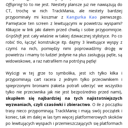
Offspring
to to nie jest. Niestety plansze już nie nawiązują do
CT, trochę w nich TrackMania, ale niestety bardziej
przypominały mi koszmar z
Kangurka Kao
pierwszego.
Pamiętacie ten screen z lewitującymi w powietrzu wyspami?
Klikajcie w link jaki dałem przed chwilą i sobie przypomnijcie.
GripShift
jest cały właśnie w takiej dziwacznej stylistyce. Po co
robić tło, łączyć konstrukcje itp. dajmy 3 lewitujące wyspy z
czymś na nich, pomiędzy nimi poprowadźmy drogę w
powietrzu i mamy to ludzie! Jedynie na plus zasługują pętle, są
widowiskowe, a raz natrafiłem na potrójną pętlę!
Wyścigi w tej grze to symbolika, jest ich tylko kilka i
przypominają cart racera z jednym tylko przeciwnikiem i
spieprzonymi broniami (rakieta potrafi uderzyć we wszystko
tylko nie przeciwnika jak nie jest bezpośrednio przed nami),
skupiłem się najbardziej na tych najistotniejszych
wyzwaniach, czyli czasówki i zbieractwo
. O ile z początku
trasy nieco przypominają TrackManię i mają swój początek i
koniec, tak im dalej w las tym więcej platformerowych skoków
po lewitujących wyspach i przemieszczających się platformach