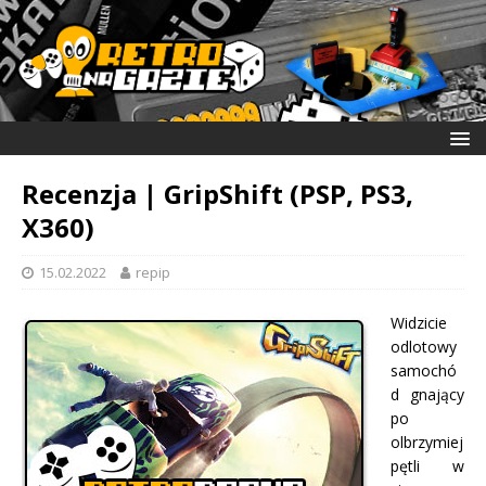
Recenzja | GripShift (PSP, PS3,
X360)
15.02.2022
repip
Widzicie
odlotowy
samochó
d gnający
po
olbrzymiej
pętli w