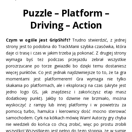
Puzzle – Platform –
Driving – Action
Czym w ogóle jest GripShift?
Trudno stwierdzić, z jednej
strony jest to podobna do TrackManii szybka czasówka, która
daje ci trasę i czas w jakim trzeba ją pokonać. Z drugiej strony
wymaga byś też podczas przejazdu zebrał wszystkie
porozrzucane po torze gwiazdki bo dzięki temu dostaniesz
więcej punktów. Co jest jednak najdziwniejsze to to, że ta gra
momentami jest platformerem! Gra wymaga nie tylko
skakania po platformach, ale i eksploracji na czas (ukryte jest
jedno logo GS, jak znajdziesz i zakończysz etap masz
dodatkowy punkt). Jakby to dziwnie nie brzmiało, można
wyskoczyć z rampy lub innej platformy i w powietrzu za
pomocą turbo, hamulca i kierownicy dość mocno sterować
samochodem. Cyrk na kółkach mówię Wam! Autorzy gry chyba
nie wiedzieli do końca co chcą zrobić, więc po prostu zrobili
wszystko! Wszystkiego jest pełno do tego stopnia, że w sumie