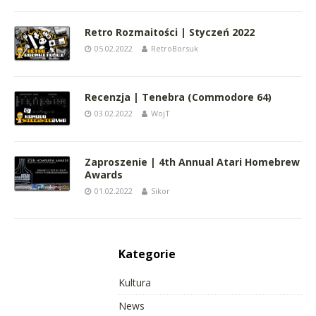
Retro Rozmaitości | Styczeń 2022
05.02.2022
RetroBorsuk
Recenzja | Tenebra (Commodore 64)
03.02.2022
WojT
Zaproszenie | 4th Annual Atari Homebrew
Awards
01.02.2022
Sikor
Kategorie
Kultura
News