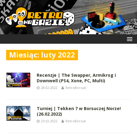
Miesiąc:
luty 2022
Recenzje | The Swapper, Armikrog i
Downwell (PS4, Xone, PC, Multi)
28.02.2022
RetroBorsuk
Turniej | Tekken 7 w Borsuczej Norze!
(26.02.2022)
23.02.2022
RetroBorsuk