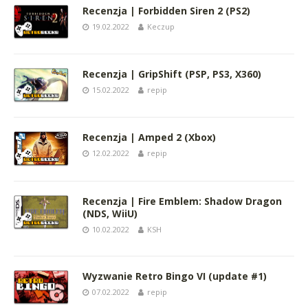
Recenzja | Forbidden Siren 2 (PS2)
19.02.2022
Keczup
Recenzja | GripShift (PSP, PS3, X360)
15.02.2022
repip
Recenzja | Amped 2 (Xbox)
12.02.2022
repip
Recenzja | Fire Emblem: Shadow Dragon
(NDS, WiiU)
10.02.2022
KSH
Wyzwanie Retro Bingo VI (update #1)
07.02.2022
repip