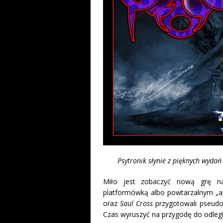
Psytronik słynie z pięknych wydań
Miło jest zobaczyć nową grę 
platformówką albo powtarzalnym „ar
oraz
Saul Cross
przygotowali pseud
Czas wyruszyć na przygodę do odległ