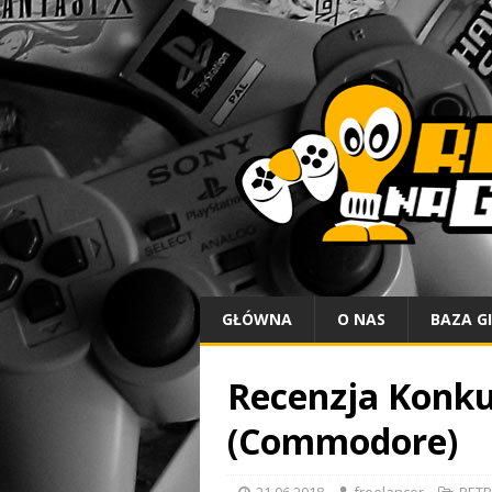
GŁÓWNA
O NAS
BAZA G
Recenzja Konku
(Commodore)
21.06.2018
freelancer
RETR