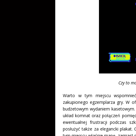
Czy to ma
Warto w tym miejscu wspomnie
zakupionego egzemplarza gry. W ofi
budżetowym wydaniem kasetowym. Dw
układ komnat oraz połączeń pomiędz
ewentualnej frustracji podczas s
posłużyć także za elegancki plakat. 
tym miejscu właśnie mapę, zamiast po