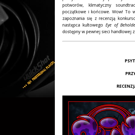
potworów, klimatyczny soundtr
początkowe i końcowe. Wow! To ws
zapoznania się z recenzją konkurs
następca kultowego
Eye of Beholde
dostępny w pewnej sieci handlowej z
PSYT
PRZ
RECENZ