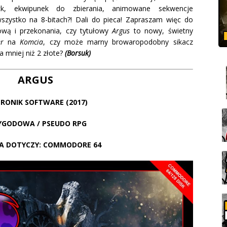
ack, ekwipunek do zbierania, animowane sekwencje
zystko na 8-bitach?! Dali do pieca! Zapraszam więc do
ową i przekonania, czy tytułowy
Argus
to nowy, świetny
r
na
Komcia
, czy może marny browaropodobny sikacz
a mniej niż 2 złote?
(Borsuk)
ARGUS
RONIK SOFTWARE (2017)
YGODOWA / PSEUDO RPG
JA DOTYCZY: COMMODORE 64