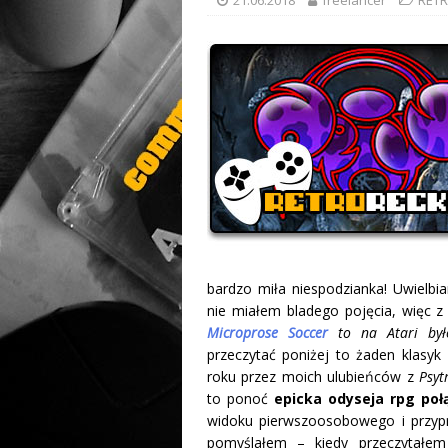
bardzo miła niespodzianka! Uwielbi
nie miałem bladego pojęcia, więc z 
Microprose Soccer
to na Atari było
przeczytać poniżej to żaden klasyk
roku przez moich ulubieńców z
Psyt
to ponoć
epicka odyseja rpg po
widoku pierwszoosobowego i przyp
pomyślałem – kiedy przeczytałem 