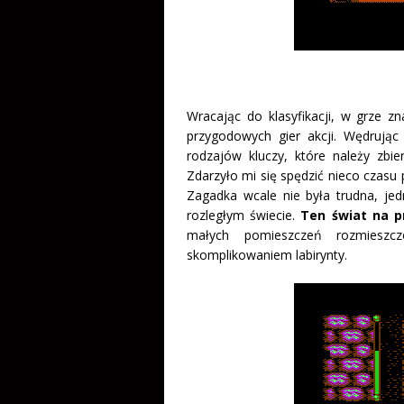
Wracając do klasyfikacji, w grze 
przygodowych gier akcji. Wędrując
rodzajów kluczy, które należy zbi
Zdarzyło mi się spędzić nieco czasu
Zagadka wcale nie była trudna, je
rozległym świecie.
Ten świat na pr
małych pomieszczeń rozmieszcz
skomplikowaniem labirynty.