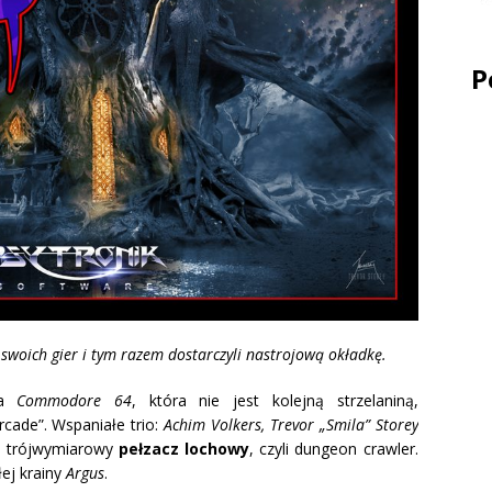
P
 swoich gier i tym razem dostarczyli nastrojową okładkę.
na
Commodore 64
, która nie jest kolejną strzelaniną,
cade”. Wspaniałe trio:
Achim Volkers, Trevor „Smila” Storey
o trójwymiarowy
pełzacz lochowy
, czyli dungeon crawler.
ej krainy
Argus
.