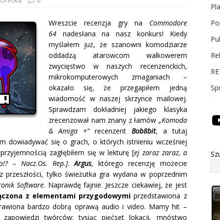
Pl
Wreszcie recenzja gry na
Commodore
Po
64
nadesłana na nasz konkurs! Kiedy
Pu
myślałem już, że szanowni komodziarze
oddadzą atarowcom walkowerem
Re
zwycięstwo w naszych recenzenckich,
RE
mikrokomputerowych zmaganiach –
okazało się, że przegapiłem jedną
Sp
wiadomość w naszej skrzynce mailowej.
Sprawdzam dokładniej jakiego klasyka
zrecenzował nam znany z łamów
„Komoda
& Amiga +”
recenzent
Bob8bit
, a tutaj
am dowiadywać się o grach, o których istnieniu wcześniej
przyjemnością zagłębiłem się w lekturę [
ej zaraz zaraz, a
Sz
!? – Nacz.Os. Rep.]
.
Argus
, którego recenzję możecie
 z przeszłości, tylko świeżutka gra wydana w poprzednim
ronik Software
. Naprawdę fajnie. Jeszcze ciekawiej, że jest
łączona z elementami przygodowymi
przedstawiona z
rawiona bardzo dobrą oprawą audio i video. Mamy hit –
zapowiedzi twórców: tysiąc pięćset lokacji, mnóstwo