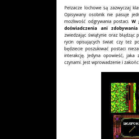
Pełzacze lochowe są zazwyczaj klas
Opisywany osobnik nie pasuje je
możliwość odgrywania postaci.
W g
doświadczenia ani zdobywani
zwiedzając świątynie oraz błądząc p
rycin opisujących świat czy też 
będziecie poszukiwać postaci niez
interakcję. Jedyna opowieść, jaka 
czynami. Jest wprowadzenie i zakońc