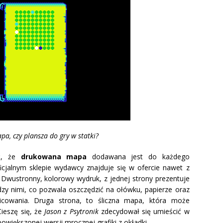
pa, czy plansza do gry w statki?
ć, że
drukowana mapa
dodawana jest do każdego
cjalnym sklepie wydawcy znajduje się w ofercie nawet z
ustronny, kolorowy wydruk, z jednej strony prezentuje
y nimi, co pozwala oszczędzić na ołówku, papierze oraz
zkicowania. Druga strona, to śliczna mapa, która może
Cieszę się, że
Jason z Psytronik
zdecydował się umieścić w
większonej wersji mrocznej grafiki z okładki.