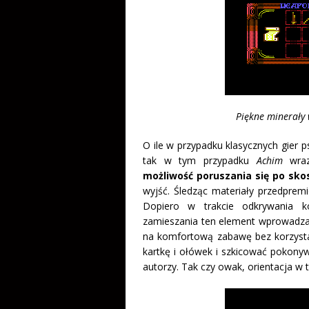
Piękne minerały 
O ile w przypadku klasycznych gier p
tak w tym przypadku
Achim
wraz
możliwość poruszania się po skos
wyjść. Śledząc materiały przedprem
Dopiero w trakcie odkrywania ko
zamieszania ten element wprowadza 
na komfortową zabawę bez korzystan
kartkę i ołówek i szkicować pokonyw
autorzy. Tak czy owak, orientacja w 