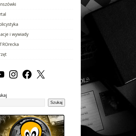
anszówki
rtal
blicystyka
lacje i wywiady
TROrecka
rzęt
ukaj
Szukaj