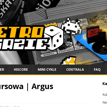
IER
HISCORE
MINI CYKLE
CENTRALA
FAQ
rsowa | Argus
Ka
Ku
Ne
Orecka
6