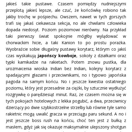
jakieś takie pustawe. Czasem pomiędzy nudniejszymi
przeplotą jakieś lepsze, ale czuć, że końcówkę robiono tak
jakby trochę w pośpiechu. Owszem, nawet w tych gorszych
trafi się jakaś ciekawsza sekcja, no ale chwilami człowieka
dopada niedosyt. Poziom poziomowi nierówny. Na przykład
taki pierwszy świat spokojnie mógłby wylądować w
chorwackim hicie, a taki Kanion to po prostu porażka.
Wyobraźcie sobie długaśny pustawy korytarz, którym co jakiś
czas wyskakują
japońscy kowboje
, sokoły z działkami oraz
typki kamikadze na rakietach. Potem znowu pustka, dla
urozmaicenia wioska Indian bez Indian, kolejny korytarz z
spadającymi głazami i przeciwnikami, no i typowo japońska
pagoda na samym końcu. No i jeszcze kwestia ostatniego
poziomu, który jest przesadnie za ciężki, by sztucznie wydłużyć
rozgrywkę o parędziesiąt minut. Raz, że czasem można się w
tych pokojach hotelowych z lekka pogubić, a dwa, przeciwnicy
dzierżący po dwie szybkostrzelne strzelby lub równie tyle samo
rakietnic mogą uwalić gracza w przeciągu paru sekund. A no i
jest jeszcze boss rush na końcu, choć ten jest z bułką z
masłem, gdyż jak się okazuje maksymalnie ulepszony shotgun