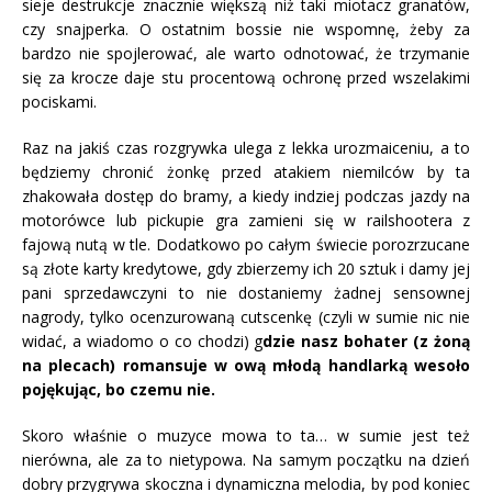
sieje destrukcje znacznie większą niż taki miotacz granatów,
czy snajperka. O ostatnim bossie nie wspomnę, żeby za
bardzo nie spojlerować, ale warto odnotować, że trzymanie
się za krocze daje stu procentową ochronę przed wszelakimi
pociskami.
Raz na jakiś czas rozgrywka ulega z lekka urozmaiceniu, a to
będziemy chronić żonkę przed atakiem niemilców by ta
zhakowała dostęp do bramy, a kiedy indziej podczas jazdy na
motorówce lub pickupie gra zamieni się w railshootera z
fajową nutą w tle. Dodatkowo po całym świecie porozrzucane
są złote karty kredytowe, gdy zbierzemy ich 20 sztuk i damy jej
pani sprzedawczyni to nie dostaniemy żadnej sensownej
nagrody, tylko ocenzurowaną cutscenkę (czyli w sumie nic nie
widać, a wiadomo o co chodzi) g
dzie nasz bohater (z żoną
na plecach) romansuje w ową młodą handlarką wesoło
pojękując, bo czemu nie.
Skoro właśnie o muzyce mowa to ta… w sumie jest też
nierówna, ale za to nietypowa. Na samym początku na dzień
dobry przygrywa skoczna i dynamiczna melodia, by pod koniec