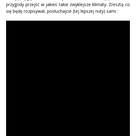
przygody przejść w jakieś takie zwyklejsze klimaty. Zresztą co
się będę rozpisywał, posłuchajcie (tej lepszej nuty) sami :