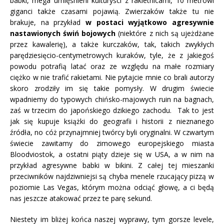
babki, mega umięśnieni kulturyści z rakietnicami, 10 metrowi
giganci także czasami pojawią. Zwierzaków także tu nie
brakuje, na przykład
w postaci wyjątkowo agresywnie
nastawionych świń bojowych
(niektóre z nich są ujeżdżane
przez kawalerię), a także kurczaków, tak, takich zwykłych
parędziesięcio-centymetrowych kuraków, tyle, że z jakiegoś
powodu potrafią latać oraz ze względu na małe rozmiary
ciężko w nie trafić rakietami. Nie pytajcie mnie co brali autorzy
skoro zrodziły im się takie pomysły. W drugim świecie
wpadniemy do typowych chińsko-majowych ruin na bagnach,
zaś w trzecim do japońskiego dzikiego zachodu. Tak to jest
jak się kupuje książki do geografii i historii z nieznanego
źródła, no cóż przynajmniej twórcy byli oryginalni. W czwartym
świecie zawitamy do zimowego europejskiego miasta
Bloodviostok, a ostatni piąty dzieje się w USA, a w nim na
przykład agresywne babki w bikini. Z całej tej mieszanki
przeciwników najdziwniejsi są chyba menele rzucający pizzą w
poziomie Las Vegas, którym można odciąć głowę, a ci będą
nas jeszcze atakować przez te parę sekund.
Niestety im bliżej końca naszej wyprawy, tym gorsze levele,