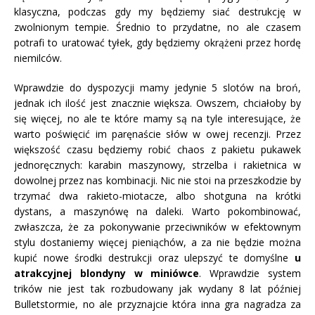
klasyczna, podczas gdy my będziemy siać destrukcję w
zwolnionym tempie. Średnio to przydatne, no ale czasem
potrafi to uratować tyłek, gdy będziemy okrążeni przez hordę
niemilców.
Wprawdzie do dyspozycji mamy jedynie 5 slotów na broń,
jednak ich ilość jest znacznie większa. Owszem, chciałoby by
się więcej, no ale te które mamy są na tyle interesujące, że
warto poświęcić im paręnaście słów w owej recenzji. Przez
większość czasu będziemy robić chaos z pakietu pukawek
jednoręcznych: karabin maszynowy, strzelba i rakietnica w
dowolnej przez nas kombinacji. Nic nie stoi na przeszkodzie by
trzymać dwa rakieto-miotacze, albo shotguna na krótki
dystans, a maszynówę na daleki. Warto pokombinować,
zwłaszcza, że za pokonywanie przeciwników w efektownym
stylu dostaniemy więcej pieniąchów, a za nie będzie można
kupić nowe środki destrukcji oraz ulepszyć te domyślne
u
atrakcyjnej blondyny w miniówce
. Wprawdzie system
trików nie jest tak rozbudowany jak wydany 8 lat później
Bulletstormie, no ale przyznajcie która inna gra nagradza za