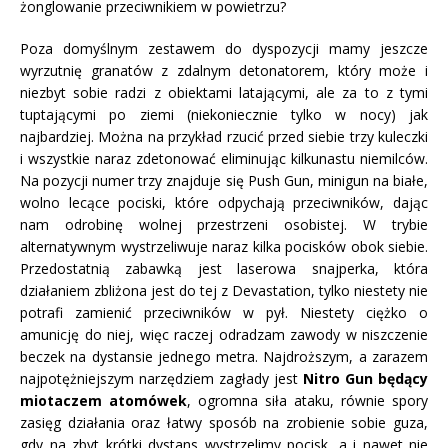
żonglowanie przeciwnikiem w powietrzu?
Poza domyślnym zestawem do dyspozycji mamy jeszcze
wyrzutnię granatów z zdalnym detonatorem, który może i
niezbyt sobie radzi z obiektami latającymi, ale za to z tymi
tuptającymi po ziemi (niekoniecznie tylko w nocy) jak
najbardziej. Można na przykład rzucić przed siebie trzy kuleczki
i wszystkie naraz zdetonować eliminując kilkunastu niemilców.
Na pozycji numer trzy znajduje się Push Gun, minigun na białe,
wolno lecące pociski, które odpychają przeciwników, dając
nam odrobinę wolnej przestrzeni osobistej. W trybie
alternatywnym wystrzeliwuje naraz kilka pocisków obok siebie.
Przedostatnią zabawką jest laserowa snajperka, która
działaniem zbliżona jest do tej z Devastation, tylko niestety nie
potrafi zamienić przeciwników w pył. Niestety ciężko o
amunicję do niej, więc raczej odradzam zawody w niszczenie
beczek na dystansie jednego metra. Najdroższym, a zarazem
najpotężniejszym narzędziem zagłady jest
Nitro Gun
będący
miotaczem atomówek
, ogromna siła ataku, równie spory
zasięg działania oraz łatwy sposób na zrobienie sobie guza,
gdy na zbyt krótki dystans wystrzelimy pocisk, a i nawet nie