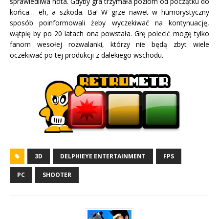
sprawiedliwa nota. Gdyby gra trzymała poziom od początku do
końca… eh, a szkoda. Ba! W grze nawet w humorystyczny
sposób poinformowali żeby wyczekiwać na kontynuację,
wątpię by po 20 latach ona powstała. Grę polecić mogę tylko
fanom wesołej rozwalanki, którzy nie będą zbyt wiele
oczekiwać po tej produkcji z dalekiego wschodu.
3D
DELPHIEYE ENTERTAINMENT
FPS
PC
SHOOTER