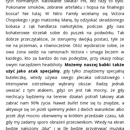
tych normalnych. Ratowanie świata? Phi, ileż razy to było.
Pokonanie smoków, zebranie artefaktu i hopsa na finalnego
bossa? Nie tutaj. W Nitro Family wcielamy się Victora
Chopskiego i jego małżonkę Marię, by odzyskać skradzionego
bobasa z rąk handlarza narkotyków, podczas gdy nasi
bohaterowie strzelali sobie do puszek na podwórku. Tak
dobrze przeczytaliście, że sterujemy dwójką postaci, tyle że
nie na przemian, a równocześnie. Otóż wyobraźcie sobie, że
owa żona siedzi na ramionach Victora i smaga biczem w
każdego, kto za bardzo do nas podejdzie, przy okazji robiąc
owym narzędziem headshoty.
Możemy naszej babki także
użyć jako atak specjalny
, gdy tylko znajdziemy specjalną
buteleczkę, wtedy używa swego plecaka odrzutowego i
intensywnie ostrzeliwuje wybrany obszar. Radzę jednak
uważać z tym atakiem, gdyż on jest tak mocny, że gdy
niechcący będziemy na terenie działań potrafi takowy atak
zabrać nam 90% życia. Nawet
bullet time
się tu znajdzie, a
aktywuje się on jeżeli spełnimy jeden z dwóch warunków: albo
jeżeli zbyt mocno oberwiemy w krótkim przedziale czasu, lub
gdy my zadamy sporo obrażeń przeciwnikom. Wtedy na ekran
będzie nałożony „blur” i w tle będzie przygrywać muzyka