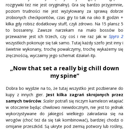
rozgrywki też nie jest oryginalny). Gra się bardzo przyjemnie,
poziom trudności nie jest wyżyłowany za sprawą dobrze
zrobionych checkpointów, czas gry to tak na oko 8 godzin +
kilka gdy robisz dodatkowy stuff, czyli zdrowo. Na 15 plansz 5
to bossareny. Zawsze narzekam na mało bossów bo
przeważnie jest ich trzech, czy coś i nie raz jak w
Spyro 2
wszystkich pokonuje się tak samo. Tutaj każdy szefo jest inny i
świetnie wykonany, trochę powalczymy, trochę wykażemy się
zręcznością, wyczaimy jego schemat działań itp.
„Now that set a really big chill down
my spine”
Dobra bo wyjdzie na to, że tutaj wszystko jest pozbierane do
kupy z innych gier.
Jest kilka zagrań skrojonych przez
samych twórców
.
Scaler
potrafi się niczym kameleon wtapiać
w otoczenie będąc chwilowo niewidocznym, nie jest to jednak
wykorzystywane do jakiegoś wielkiego zakradania się na
wrogów (choć też da się tak kombinować), bardziej chodzi o
omijanie przeszkód. Są ukryte pod ziemią potwory lub rośliny,