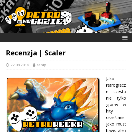
Recenzja | Scaler
22.08.2016
repip
Jako
retrogracz
e często
nie tylko
gramy w
hity
określane
jako must
have, ale i