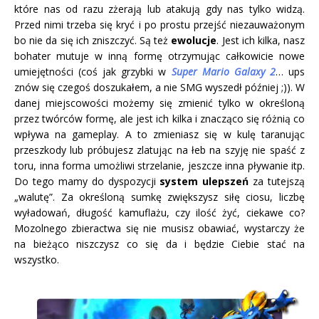
które nas od razu zżerają lub atakują gdy nas tylko widzą.
Przed nimi trzeba się kryć i po prostu przejść niezauważonym
bo nie da się ich zniszczyć. Są też
ewolucje
. Jest ich kilka, nasz
bohater mutuje w inną formę otrzymując całkowicie nowe
umiejętności (coś jak grzybki w
Super Mario Galaxy 2
… ups
znów się czegoś doszukałem, a nie SMG wyszedł później ;)). W
danej miejscowości możemy się zmienić tylko w określoną
przez twórców formę, ale jest ich kilka i znacząco się różnią co
wpływa na gameplay. A to zmieniasz się w kulę taranując
przeszkody lub próbujesz zlatując na łeb na szyję nie spaść z
toru, inna forma umożliwi strzelanie, jeszcze inna pływanie itp.
Do tego mamy do dyspozycji
system ulepszeń
za tutejszą
„walutę”. Za określoną sumkę zwiększysz siłę ciosu, liczbę
wyładowań, długość kamuflażu, czy ilość żyć, ciekawe co?
Mozolnego zbieractwa się nie musisz obawiać, wystarczy że
na bieżąco niszczysz co się da i będzie Ciebie stać na
wszystko.