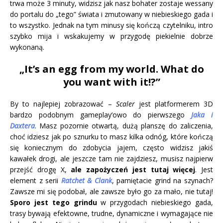
trwa może 3 minuty, widzisz jak nasz bohater zostaje wessany
do portalu do „tego” świata i zmutowany w niebieskiego gada i
to wszystko. Jednak na tym minusy się kończą czytelniku, intro
szybko mija i wskakujemy w przygodę piekielnie dobrze
wykonaną.
„It’s an egg from my world. What do
you want with it!?”
By to najlepiej zobrazować –
Scaler
jest platformerem 3D
bardzo podobnym gameplay’owo do pierwszego
Jaka i
Daxtera
. Masz pozornie otwartą, dużą planszę do zaliczenia,
choć idziesz jak po sznurku to masz kilka odnóg, które kończą
się koniecznym do zdobycia jajem, często widzisz jakiś
kawałek drogi, ale jeszcze tam nie zajdziesz, musisz najpierw
przejść drogę X,
ale zapożyczeń jest tutaj więcej
. Jest
element z serii
Ratchet & Clank
, pamiętacie grind na szynach?
Zawsze mi się podobał, ale zawsze było go za mało, nie tutaj!
Sporo jest tego grindu
w przygodach niebieskiego gada,
trasy bywają efektowne, trudne, dynamiczne i wymagające nie