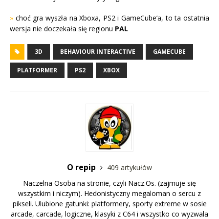
»
choć gra wyszła na Xboxa, PS2 i GameCube’a, to ta ostatnia
wersja nie doczekała się regionu
PAL
3D
BEHAVIOUR INTERACTIVE
GAMECUBE
PLATFORMER
PS2
XBOX
O repip
409 artykułów
Naczelna Osoba na stronie, czyli Nacz.Os. (zajmuje się
wszystkim i niczym). Hedonistyczny megaloman o sercu z
pikseli. Ulubione gatunki: platformery, sporty extreme w sosie
arcade, carcade, logiczne, klasyki z C64 i wszystko co wyzwala