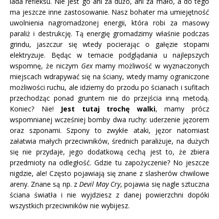
lada refleksu. Nie jest go ani za dużo, ani za mało, a do tego
ma jeszcze inne zastosowanie. Nasz bohater ma umiejętność
uwolnienia nagromadzonej energii, która robi za masowy
paraliż i destrukcję. Tą energię gromadzimy właśnie podczas
grindu, jaszczur się wtedy pocierając o gałęzie stopami
elektryzuje. Będąc w temacie podglądania u najlepszych
wspomnę, że niczym
Gex
mamy możliwość w wyznaczonych
miejscach wdrapywać się na ściany, wtedy mamy ograniczone
możliwości ruchu, ale idziemy do przodu po ścianach i sufitach
przechodząc ponad gruntem nie do przejścia inną metodą.
Koniec? Nie!
Jest tutaj trochę walki
, mamy prócz
wspomnianej wcześniej bomby dwa ruchy: uderzenie jęzorem
oraz szponami. Szpony to zwykłe ataki, jęzor natomiast
załatwia małych przeciwników, średnich paraliżuje, na dużych
się nie przydaje, jego dodatkową cechą jest to, że zbiera
przedmioty na odległość. Gdzie tu zapożyczenie? No jeszcze
nigdzie, ale! Często pojawiają się znane z slasherów chwilowe
areny. Znane są np. z
Devil May Cry
, pojawia się nagle sztuczna
ściana światła i nie wyjdziesz z danej powierzchni dopóki
wszystkich przeciwników nie wybijesz.