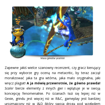
Zapewne jakiś wielce szanowny recenzent, czy gracz kierujący
się przy wyborze gry oceną na metacritic, by teraz zaczął
moralizować jaka ta gra wtórna, jaka mało oryginalna, jaki
wręcz plagiat!
A ja mówię przewrotnie, że gówno prawda!
Scaler
bierze elementy z innych gier i wplątuje je w swoją
koncepcję fenomenalnie. Po ścianach łazi się lepiej niż w
Gexie, grindu jest więcej niż w R&C, gameplay jest bardziej
urozmaicony niż w J&D (który swoja drogą pod względem