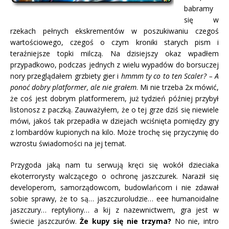
babramy
się w
rzekach pełnych ekskrementów w poszukiwaniu czegoś
wartościowego, czegoś o czym kroniki starych pism i
teraźniejsze topki milczą. Na dzisiejszy okaz wpadłem
przypadkowo, podczas jednych z wielu wypadów do borsuczej
nory przeglądałem grzbiety gier i
hmmm ty co to ten Scaler? – A
ponoć dobry platformer, ale nie grałem
. Mi nie trzeba 2x mówić,
że coś jest dobrym platformerem, już tydzień później przybył
listonosz z paczką. Zauważyłem, że o tej grze dziś się niewiele
mówi, jakoś tak przepadła w dziejach wciśnięta pomiędzy gry
z lombardów kupionych na kilo. Może trochę się przyczynię do
wzrostu świadomości na jej temat.
Przygoda jaką nam tu serwują kręci się wokół dzieciaka
ekoterrorysty walczącego o ochronę jaszczurek. Naraził się
developerom, samorządowcom, budowlańcom i nie zdawał
sobie sprawy, że to są… jaszczuroludzie… eee humanoidalne
jaszczury… reptyliony… a kij z nazewnictwem, gra jest w
świecie jaszczurów.
Że kupy się nie trzyma?
No nie, intro