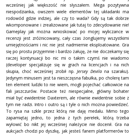
wcześniej jak większość nie słyszałem. Mega pozytywna
niespodzianka, owszem wiele elementów tej układanki ma
rodowód gdzie indziej, ale czy to wada? Gdy są tak dobrze
wkomponowane i zrealizowane jak tutaj to zdecydowanie nie!
Gameplay jak można wnioskować po mojej wyliczance w
recenzji jest zróżnicowany, cały czas żonglujemy wszystkimi
umiejętnościami i nic nie jest nadmiernie eksploatowane. Gra
się po prostu przyjemnie i bardzo żałuję, że nie doczekamy się
raczej kontynuacji bo nic mi o takim czymś nie wiadomo
(developer specjalizuje się w grach na licencjach i na nich
skupia, choć wcześniej zrobił np.
Jersey Devila
na szaraku).
Jedynym minusem jest ta nieszczęsna fabułka, po cholerę tam
ten element ludzki to nie wiem, mogli pojechać całkowicie na
fali jaszczurów. Postacie też niespecjalne, główny bohater
miał być ewidentnie Daxterem, ale równie ewidentnie sobie z
tym nie radzi. Intro i outro są i tyle o nich można powiedzieć.
To rysa na szkle przez którą nie daję medalu. Mimo tego
zapamiętaj jedno, to jedna z tych perełek, którą trzeba
wyłowić bo nikt jej wcześniej należycie nie docenił. Gra na
aukcjach chodzi po dyszkę, jak jesteś fanem platformerów to