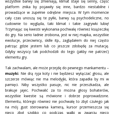
wszystkie barwy się zmieniają, klimat staje się senny, część
platform znika by pojawiły się inne, bardzo niestabilne i
prowadzące w zupełnie odrębne miejsca. W tym momencie
cały czas unoszą się te pyłki, barwy są psychodeliczne, no
cudownie to wygląda, taki klimat i takie zagrywki lubię!
Trzymając się kwestii wykonania pochwalę również książeczkę
do gry. Na serio ładnie zrobiona, jest w niej mapka, wszystkie
ewolucje, przeciwnicy, skille itp., zaglądałem do niej często
patrząc gdzie jestem lub co jeszcze zdobędę za mutację.
Gdyby wszyscy tak podchodzili do tego (jakby nie patrzeć)
elementu gry.
Tak zachwalam, ale może przejdę do pewnego mankamentu –
muzyki
. Nie drą ryja koty i nie będziesz wyłączać głosu, ale
szczerze mówiąc nie ma melodyjki, która zapadła by mi w
pamięci. Niby wszystko pasuje, nic nie przeszkadza, ale
brakuje jajec. Pochwalić za to można głosy bohaterów,
wszystkie kwestie są mówione i dobrze poprowadzone.
Elementu, którego również nie pochwalę to zbyt czułego jak
na mój gust sterowania kamerą, kursor przemieszcza się
nieco zbyt szybko co podczas walki w zwarciu nieco