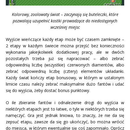
Kolorowy, zoolowaty świat – zaczynają się buteleczki, które
pozwalają uzupełnić kostki prowadzące do niedostępnych
wcześniej miejsc
Wyjście wieńczące każdy etap może być czasem zamknięte –
2 etapy w każdym świecie można przejść bez konieczności
wykonania jakiejkolwiek dodatkowej pracy, ale w dwóch
pozostałych trzeba już się napracować – albo zebrać
odpowiednią liczbę (wszystkie) czerwonych diamentów, albo
zebrać odpowiednią liczbę (cztery) elementów układanki.
Każdy świat kończy etap bonusowy, w którym w ustalonym
limicie czasu należy zebrać maksymalnie dużo fantów i udać
się do wyjścia, żeby dostać bonus punktowy.
O ile zbieranie fantów i odnalezienie drogi do wyjścia w
niektórych etapach jest to łatwe, o tyle w niektórych trzeba się
namęczyć. Gra jest jednak liniowa, to znaczy, że nie da się
zepsuć etapu, zawsze da się go ukończyć, bo można wrócić
do miejsca, w którym ewentualnie się coś zapomniało. Oprócz