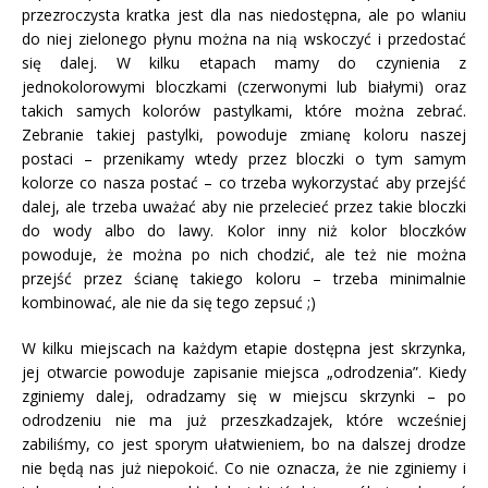
przezroczysta kratka jest dla nas niedostępna, ale po wlaniu
do niej zielonego płynu można na nią wskoczyć i przedostać
się dalej. W kilku etapach mamy do czynienia z
jednokolorowymi bloczkami (czerwonymi lub białymi) oraz
takich samych kolorów pastylkami, które można zebrać.
Zebranie takiej pastylki, powoduje zmianę koloru naszej
postaci – przenikamy wtedy przez bloczki o tym samym
kolorze co nasza postać – co trzeba wykorzystać aby przejść
dalej, ale trzeba uważać aby nie przelecieć przez takie bloczki
do wody albo do lawy. Kolor inny niż kolor bloczków
powoduje, że można po nich chodzić, ale też nie można
przejść przez ścianę takiego koloru – trzeba minimalnie
kombinować, ale nie da się tego zepsuć ;)
W kilku miejscach na każdym etapie dostępna jest skrzynka,
jej otwarcie powoduje zapisanie miejsca „odrodzenia”. Kiedy
zginiemy dalej, odradzamy się w miejscu skrzynki – po
odrodzeniu nie ma już przeszkadzajek, które wcześniej
zabiliśmy, co jest sporym ułatwieniem, bo na dalszej drodze
nie będą nas już niepokoić. Co nie oznacza, że nie zginiemy i