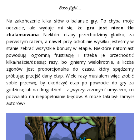
Boss fight…
Na zakończenie kilka słów o balansie gry. To chyba moje
odczucie, ale wydaje mi się, że
gra jest nieco źle
zbalansowana
. Niektóre etapy przechodzimy gładko, za
pierwszym razem, a nawet przy odrobinie wysiłku jesteśmy w
stanie zebrać wszystkie bonusy w etapie. Niektóre natomiast
powodują ogromną frustrację i trzeba je przechodzić
kilka/naście/dziesiąt razy, bo giniemy wielokrotnie, a liczba
zgonów jest proporcjonalna do czasu, który spędzamy
próbując przejść dany etap. Wiele razy musiałem więc zrobić
sobie przerwę, by ukończyć etap po powrocie do gry za
godzinkę lub na drugi dzień – z „wyczyszczonym” umysłem, co
pozwalało na niepopełnianie błędów. A może taki był zamysł
autorów?