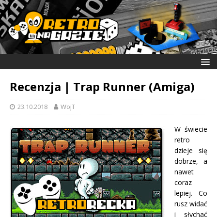
Recenzja | Trap Runner (Amiga)
23.10.2018
WojT
W świecie
retro
dzieje się
dobrze, a
nawet
coraz
lepiej. Co
rusz widać
i słychać