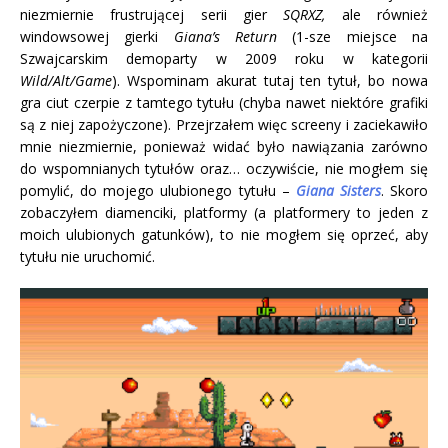
niezmiernie frustrującej serii gier
SQRXZ,
ale również
windowsowej gierki
Giana’s Return
(1-sze miejsce na
Szwajcarskim demoparty w 2009 roku w kategorii
Wild/Alt/Game
). Wspominam akurat tutaj ten tytuł, bo nowa
gra ciut czerpie z tamtego tytułu (chyba nawet niektóre grafiki
są z niej zapożyczone). Przejrzałem więc screeny i zaciekawiło
mnie niezmiernie, ponieważ widać było nawiązania zarówno
do wspomnianych tytułów oraz… oczywiście, nie mogłem się
pomylić, do mojego ulubionego tytułu –
Giana Sisters
. Skoro
zobaczyłem diamenciki, platformy (a platformery to jeden z
moich ulubionych gatunków), to nie mogłem się oprzeć, aby
tytułu nie uruchomić.