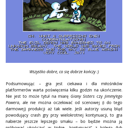
Wszystko dobre, co się dobrze kończy :)
Podsumowując – gra jest ciekawa i dla miłośników
platformerów warta poświęcenia kilku godzin na ukończenie.
Nie jest to może tytuł na miarę
Giany Sisters
czy
Jimmy’ego
Powera
, ale nie można oczekiwać od scenowej (i do tego
darmowej) produkcji aż tak wiele. Jeśli autorzy usuną błąd
powodujący crash gry przy wielokrotnej kontynuacji, to gra
nabierze jeszcze lepszego smaku – bo będzie można ją
próbować ukończyć w trybie „kontynuacji” z kolegą (lub