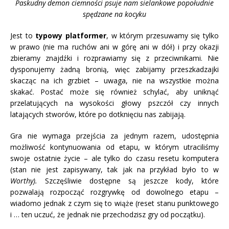
Paskudny demon ciemności psuje nam sielankowe popołudnie
spędzane na kocyku
Jest to
typowy platformer
, w którym przesuwamy się tylko
w prawo (nie ma ruchów ani w górę ani w dół) i przy okazji
zbieramy znajdźki i rozprawiamy się z przeciwnikami. Nie
dysponujemy żadną bronią, więc zabijamy przeszkadzajki
skacząc na ich grzbiet – uwaga, nie na wszystkie można
skakać. Postać może się również schylać, aby uniknąć
przelatujących na wysokości głowy pszczół czy innych
latających stworów, które po dotknięciu nas zabijają.
Gra nie wymaga przejścia za jednym razem, udostępnia
możliwość kontynuowania od etapu, w którym utraciliśmy
swoje ostatnie życie – ale tylko do czasu resetu komputera
(stan nie jest zapisywany, tak jak na przykład było to w
Worthy).
Szczęśliwie dostępne są jeszcze kody, które
pozwalają rozpocząć rozgrywkę od dowolnego etapu –
wiadomo jednak z czym się to wiąże (reset stanu punktowego
i … ten uczuć, że jednak nie przechodzisz gry od początku).