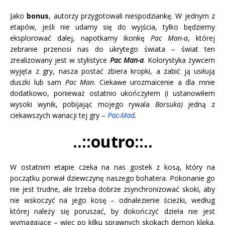
Jako
bonus
, autorzy przygotowali niespodziankę. W jednym z
etapów, jeśli nie udamy się do wyjścia, tylko będziemy
eksplorować dalej, napotkamy ikonkę
Pac Man-a
, której
zebranie przenosi nas do ukrytego świata – świat ten
zrealizowany jest w stylistyce
Pac Man-a
. Kolorystyka żywcem
wyjęta z gry, nasza postać zbiera kropki, a zabić ją usiłują
duszki lub sam
Pac Man
. Ciekawe urozmaicenie a dla mnie
dodatkowo, ponieważ ostatnio ukończyłem (i ustanowiłem
wysoki wynik, pobijając mojego rywala
Borsuka)
jedną z
ciekawszych wariacji tej gry –
Pac-Mad
.
..::outro::..
W ostatnim etapie czeka na nas gostek z kosą, który na
początku porwał dziewczynę naszego bohatera. Pokonanie go
nie jest trudne, ale trzeba dobrze zsynchronizować skoki, aby
nie wskoczyć na jego kosę – odnalezienie ścieżki, według
której należy się poruszać, by dokończyć dzieła nie jest
wymagające – więc po kilku sprawnych skokach demon klęka.