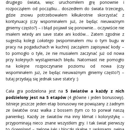
drugiego świata, więc uruchomiłem grę ponownie i
rozpocząłem od początku… doszedłem do świata trzeciego,
gdzie znowu potrzebowałem kilkukrotnie skorzystać z
kontynuacji (czy wspominałem już, że będąc nieuważnym
giniemy często?) – i błąd pojawił się ponownie… oczywiście nie
miałem wtedy ani save state ani kodów… Zatem zgodnie z
sugestią kolegi
Lokatego
(wspominałem mu o tym bugu w
pracy na pogaduchach w kuchni) zacząłem zapisywać kody –
to pomogło o tyle, że nie musiałem zaczynać już od nowa
przy kolejnych wystąpieniach błędu. Natomiast nie pomogło
na kolejne rozpoczynanie poziomu od nowa (czy
wspominałem już, że będąc nieuważnym giniemy często?) –
tutaj przydają się jednak save state’y :)
Cała gra podzielona jest na
5 światów a każdy z nich
podzielony jest na 5 etapów
(4 główne i jeden bonusowy).
Istnieje jeszcze jeden etap bonusowy nie powiązany z żadnym
ze światów oraz walka z bossem (tym co to porwał naszą
panienkę). Każdy ze światów ma inny klimat i kolorystykę –
przypominają nieco znane wszystkim gry. I tak świat pierwszy
to
Greenland
– zielone łąki i bloczki skalne z jaskiniami, pełna