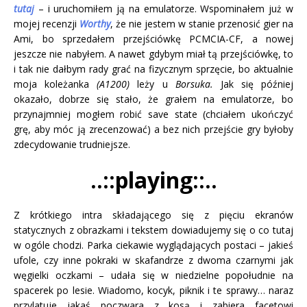
tutaj
– i uruchomiłem ją na emulatorze. Wspominałem już w
mojej recenzji
Worthy
, że nie jestem w stanie przenosić gier na
Ami, bo sprzedałem przejściówkę PCMCIA-CF, a nowej
jeszcze nie nabyłem. A nawet gdybym miał tą przejściówkę, to
i tak nie dałbym rady grać na fizycznym sprzęcie, bo aktualnie
moja koleżanka
(A1200)
leży u
Borsuka.
Jak się później
okazało, dobrze się stało, że grałem na emulatorze, bo
przynajmniej mogłem robić save state (chciałem ukończyć
grę, aby móc ją zrecenzować) a bez nich przejście gry byłoby
zdecydowanie trudniejsze.
..::playing::..
Z krótkiego intra składającego się z pięciu ekranów
statycznych z obrazkami i tekstem dowiadujemy się o co tutaj
w ogóle chodzi. Parka ciekawie wyglądających postaci – jakieś
ufole, czy inne pokraki w skafandrze z dwoma czarnymi jak
węgielki oczkami – udała się w niedzielne popołudnie na
spacerek po lesie. Wiadomo, kocyk, piknik i te sprawy… naraz
przylatuje jakaś poczwara z kosą i zabiera facetowi