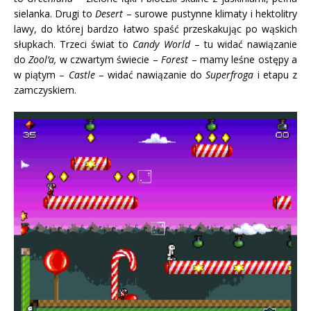
sielanka. Drugi to
Desert
– surowe pustynne klimaty i hektolitry
lawy, do której bardzo łatwo spaść przeskakując po wąskich
słupkach. Trzeci świat to
Candy World
– tu widać nawiązanie
do
Zool’a,
w czwartym świecie –
Forest
– mamy leśne ostępy a
w piątym –
Castle
– widać nawiązanie do
Superfroga
i etapu z
zamczyskiem.