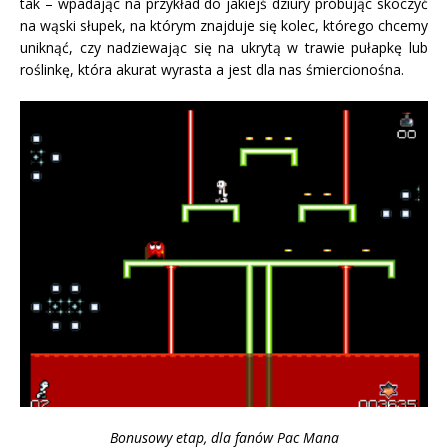
tak – wpadając na przykład do jakiejś dziury próbując skoczyć
na wąski słupek, na którym znajduje się kolec, którego chcemy
uniknąć, czy nadziewając się na ukrytą w trawie pułapkę lub
roślinkę, która akurat wyrasta a jest dla nas śmiercionośna.
Bonusowy etap, dla fanów Pac Mana