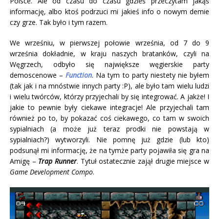
Polsce. Ale od czasu do czasu gdzieś przeczytam jakąś
informację, albo ktoś podrzuci mi jakieś info o nowym demie
czy grze. Tak było i tym razem.
We wrześniu, w pierwszej połowie września, od 7 do 9
września dokładnie, w kraju naszych bratanków, czyli na
Węgrzech, odbyło się największe węgierskie party
demoscenowe –
Function
. Na tym to party niestety nie byłem
(tak jak i na mnóstwie innych party :P), ale było tam wielu ludzi
i wielu twórców, którzy przyjechali by się integrować. A jakże! I
jakie to pewnie były ciekawe integracje! Ale przyjechali tam
również po to, by pokazać coś ciekawego, co tam w swoich
sypialniach (a może już teraz prodki nie powstają w
sypialniach?) wytworzyli. Nie pomnę już gdzie (lub kto)
podsunął mi informację, że na tymże party pojawiła się gra na
Amigę –
Trap Runner
. Tytuł ostatecznie zajął drugie miejsce w
Game Development Compo
.