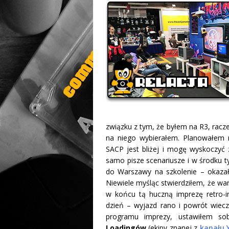
związku z tym, że byłem na R3, racze
na niego wybierałem. Planowałem 
SACP jest bliżej i mogę wyskoczyć 
samo pisze scenariusze i w środku 
do Warszawy na szkolenie – okazał
Niewiele myśląc stwierdziłem, że war
w końcu tą huczną imprezę retro-
dzień – wyjazd rano i powrót wiecz
programu imprezy, ustawiłem s
Loadingów
(ekipy znanej z
kanału 