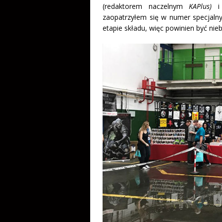
(redaktorem naczelnym
KAPlus)
i 
zaopatrzyłem się w numer specjalny
etapie składu, więc powinien być ni