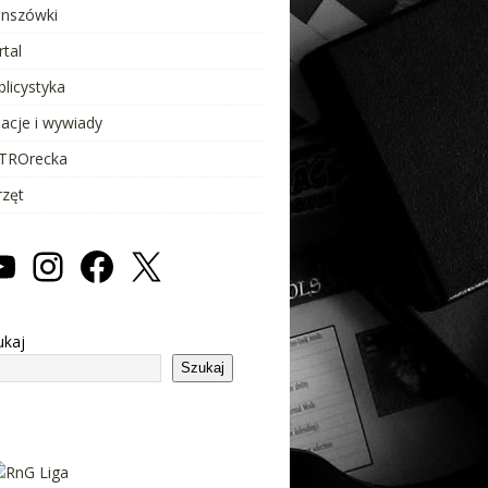
anszówki
rtal
blicystyka
lacje i wywiady
TROrecka
rzęt
ukaj
Szukaj