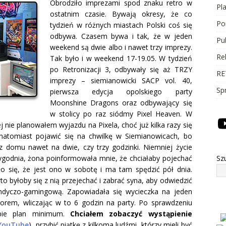
Obrodziło imprezami spod znaku retro w
Pl
ostatnim czasie. Bywają okresy, że co
Po
tydzień w różnych miastach Polski coś się
odbywa. Czasem bywa i tak, że w jeden
Pu
weekend są dwie albo i nawet trzy imprezy.
Re
Tak było i w weekend 17-19.05. W tydzień
po Retronizacji 3, odbywały się aż TRZY
RE
imprezy – siemianowicki SACP vol. 40,
Sp
pierwsza edycja opolskiego party
Moonshine Dragons oraz odbywający się
w stolicy po raz siódmy Pixel Heaven.
W
j nie planowałem wyjazdu na Pixela, choć już kilka razy się
natomiast pojawić się na chwilkę w Siemianowicach, bo
z domu nawet na dwie, czy trzy godzinki. Niemniej życie
tygodnia, żona poinformowała mnie, że chciałaby pojechać
Sz
o się, że jest ono w sobotę i ma tam spędzić pół dnia.
to byłoby się z nią przejechać i zabrać syna, aby odwiedzić
indyczo-gamingową. Zapowiadała się wycieczka na jeden
orem, wliczając w to 6 godzin na party. Po sprawdzeniu
obie plan minimum.
Chciałem zobaczyć wystąpienie
YouTube
), przybić piątkę z kilkoma ludźmi, którzy mieli być