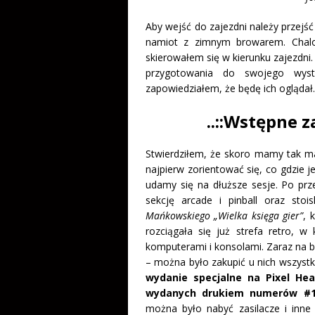
Aby wejść do zajezdni należy przejść
namiot z zimnym browarem. Chalow
skierowałem się w kierunku zajezdni
przygotowania do swojego wyst
zapowiedziałem, że będę ich oglądał.
..::Wstępne z
Stwierdziłem, że skoro mamy tak mał
najpierw zorientować się, co gdzie 
udamy się na dłuższe sesje. Po prz
sekcję arcade i pinball oraz stoi
Mańkowskiego „Wielka księga gier”
, 
rozciągała się już strefa retro, w
komputerami i konsolami. Zaraz na b
– można było zakupić u nich wszyst
wydanie specjalne na Pixel Hea
wydanych drukiem numerów #1
można było nabyć zasilacze i inn