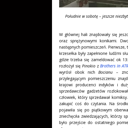
Południe w sobotę – jeszcze niezbyt
W głównej hali znajdowały się jesz
oraz sprężynowymi konikami. Dw
następnych pomieszczeń. Pierwsze, t
krzesełka były zapełnione ludźmi s
gdzie trzeba się zameldować ok 13:
rozłożył się
Pinokio
z
Brothers in AT
wyrósł obok nich
Bocianu
– znow
przylegającym pomieszczeniu znaj
krajowi producenci indyków i duż
sprzedawców gadżetów rozlokowało
człowiek, który sprzedawał komiksy.
zakupić coś do czytania. Na środ
pojawiła się po piątkowym oberwa
zniechęciła zwiedzających, którzy sp
było przejście do ostatniego pomi