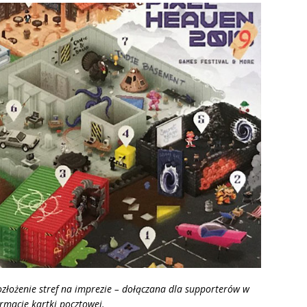
złożenie stref na imprezie – dołączana dla supporterów w
rmacie kartki pocztowej.