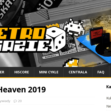
IER
HISCORE
MINI CYKLE
CENTRALA
FAQ
 Heaven 2019
Ka
Ku
wywiady
20
Ne