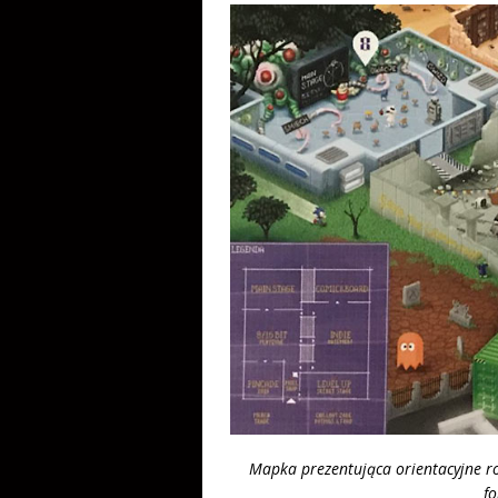
Mapka prezentująca orientacyjne ro
fo