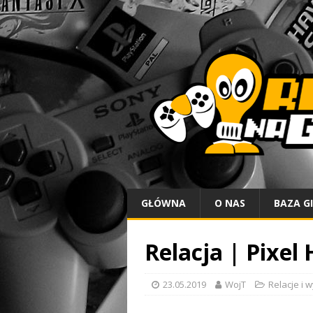
GŁÓWNA
O NAS
BAZA G
Relacja | Pixel
23.05.2019
WojT
Relacje i 