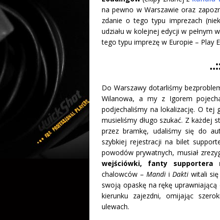
na pewno w Warszawie oraz zapozna
zdanie o tego typu imprezach (nie
udziału w kolejnej edycji w pełnym w
tego typu imprezę w Europie – Play 
..
Do Warszawy dotarliśmy bezproble
Wilanowa, a my z Igorem pojecha
podjechaliśmy na lokalizację. O tej 
musieliśmy długo szukać. Z każdej st
przez bramkę, udaliśmy się do au
szybkiej rejestracji na bilet suppor
powodów prywatnych, musiał zrezyg
wejściówki, fanty supportera 
chalowców –
Mandi
i
Dakti
witali si
swoją opaskę na rękę uprawniającą do
kierunku zajezdni, omijając szer
ulewach.