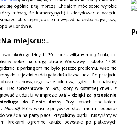
ć się ogólnie z tą imprezą. Chciałem móc sobie wyrobić
którzy mówią, że komercyjnych) i zdecydować o wzięciu
ymiarze lub szarpnięciu się na wyjazd na chyba największą
Expo w Londynie.
P
::Na miejscu::..
mowo około godziny 11:30 – odstawiliśmy moją żonkę do
liśmy sobie na drugą stronę Warszawy i około 12:00
godzinie z parkingiem nie było jeszcze problemu, więc nie
rony do zajezdni nadciągała duża liczba ludzi. Po przejściu
tobusu stanowiącego kasę biletową, gdzie dokonaliśmy
ter. Bilet sprezentował mi
Arti,
który w ostatniej chwili, z
nować z udziału w imprezie.
Arti
– dzięki za przesłanie
niedługo do Ciebie dotrą.
Przy kasach spotkałem
ę z
MarioDJ,
który właśnie przybył ze stacji metra i odbierał
 wejścia na party place. Przybiliśmy piątki i ruszyliśmy w
okimi krokami ogromne kałuże powstałe po piątkowych