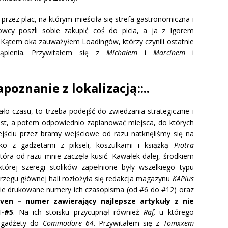
 przez plac, na którym mieściła się strefa gastronomiczna i
cy poszli sobie zakupić coś do picia, a ja z Igorem
. Kątem oka zauważyłem Loadingów, którzy czynili ostatnie
ąpienia. Przywitałem się z
Michałem
i
Marcinem
i
apoznanie z lokalizacją::..
o czasu, to trzeba podejść do zwiedzania strategicznie i
jest, a potem odpowiednio zaplanować miejsca, do których
ejściu przez bramy wejściowe od razu natknęliśmy się na
sko z gadżetami z pikseli, koszulkami i książką
Piotra
która od razu mnie zaczęła kusić. Kawałek dalej, środkiem
 której szeregi stolików zapełnione były wszelkiego typu
rzegu głównej hali rozłożyła się redakcja magazynu
KAPlus
kie drukowane numery ich czasopisma (od #6 do #12) oraz
ven – numer zawierający najlepsze artykuły z nie
-#5
. Na ich stoisku przycupnął również
Raf,
u którego
e gadżety do
Commodore 64
. Przywitałem się z
Tomxxem