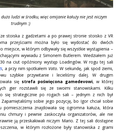
 dużo ludzi w środku, więc omijanie kałuży nie jest niczym
trudnym :)
cze stoiska z gadżetami a po prawej stronie stoisko z VR
oma przejściami można było się wydostać do dwóch
o miejsce, w którym odbywały się wszystkie wystąpienia –
łuchającymi wywiadu z Simonem Butlerem. Wiedziałem już
30 na ciut opóźniony występ Loadingów. W rogu tej sali
Rs
, a przy nim spotkałem
Vato.
W sekundę, jak spod ziemi,
u szybkie przywitanie i lecieliśmy dalej. W drugim
dowała się
strefa poświęcona gamedevowi
, w której
ych gier rozstawili się ze swoimi stanowiskami. Kilku
 się strategicznie po rogach sali – jednym z nich był
 Zapamiętaliśmy sobie jego pozycję, bo Igor chciał sobie
ku pomieszczenia znajdowała się ogromna kałuża, która
niu chmury i pewnie zaskoczyła organizatorów, ale nie
rawnie ją przeskakiwali niczym Mario. Z tej sali dostępne
eszczenia, w którym rozłożone były stanowiska z grami